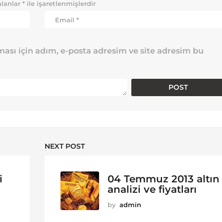
alanlar
*
ile işaretlenmişlerdir
ası için adım, e-posta adresim ve site adresim bu
NEXT POST
i
04 Temmuz 2013 altın
analizi ve fiyatları
by
admin