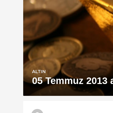
ALTIN
1
3
05 Temmuz 2013 alt
y
ı
l
a
g