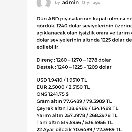
o
admin
by
13 yıl ago
1
1
3
y
3
Dün ABD piyasalarının kapalı olması n
ı
y
l
gördük. 1240 dolar seviyelerinin üzer
ı
a
açıklanacak olan işsizlik oranı ve tarım
g
l
dolar seviyelerinin altında 1225 dolar de
o
a
edilebilir.
g
o
Direnç : 1260 – 1270 – 1278 dolar
Destek : 1240 – 1225 – 1209 dolar
USD 1.9410 / 1.9510 TL
EUR 2.5000 / 2.5150 TL
ONS 1241.75 $
Gram altın 77.6489 / 79.3989 TL
Çeyrek altın 128.6489 / 134.1489 TL
Yarım altın 257.2978 / 268.2978 TL
Tam altın 514.5956 / 536.5956 TL
22 Ayar bilezik 70.6489 / 72.3989 TL