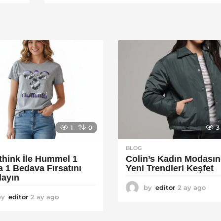
1
0
3
BLOG
think İle Hummel 1
Colin’s Kadın Modası
a 1 Bedava Fırsatını
Yeni Trendleri Keşfet
layın
by
editor
2 ay ago
3
by
editor
2 ay ago
2
a
a
y
y
a