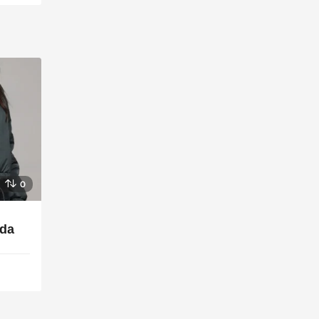
0
nda