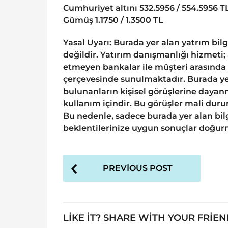
Cumhuriyet altını 532.5956 / 554.5956 T
Gümüş 1.1750 / 1.3500 TL
Yasal Uyarı: Burada yer alan yatrım bil
değildir. Yatırım danışmanlığı hizmeti;
etmeyen bankalar ile müşteri arasında
çerçevesinde sunulmaktadır. Burada yer
bulunanların kişisel görüşlerine dayanm
kullanım içindir. Bu görüşler mali durum
Bu nedenle, sadece burada yer alan bilg
beklentilerinize uygun sonuçlar doğurm
P
PREVIOUS POST
o
s
t
LIKE IT? SHARE WITH YOUR FRIEN
P