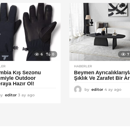
a
g
g
o
o
6
0
7
LER
HABERLER
mbia Kış Sezonu
Beymen Ayrıcalıklarıyl
rimiyle Outdoor
Şıklık Ve Zarafet Bir A
raya Hazır Ol!
by
editor
4 ay ago
4
by
editor
3 ay ago
4
a
a
y
y
a
a
g
g
o
o