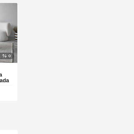
0
a
rada