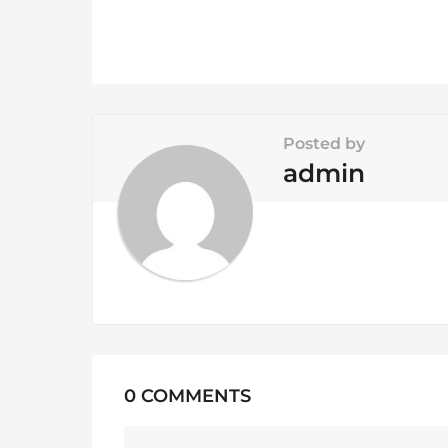
a
g
i
n
Posted by
a
admin
t
i
o
n
0 COMMENTS