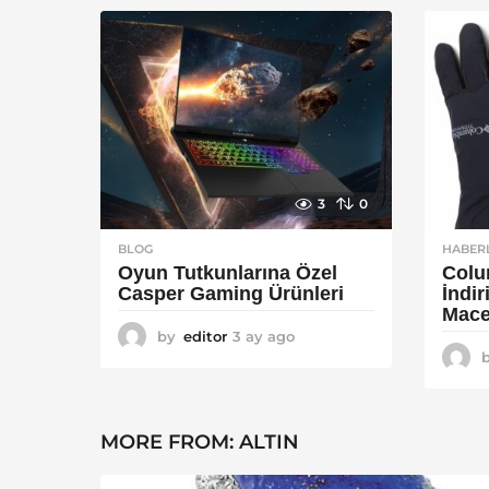
a
g
o
3
0
BLOG
HABER
Oyun Tutkunlarına Özel
Colu
Casper Gaming Ürünleri
İndi
Mace
by
editor
3 ay ago
3
a
y
a
g
MORE FROM:
ALTIN
o