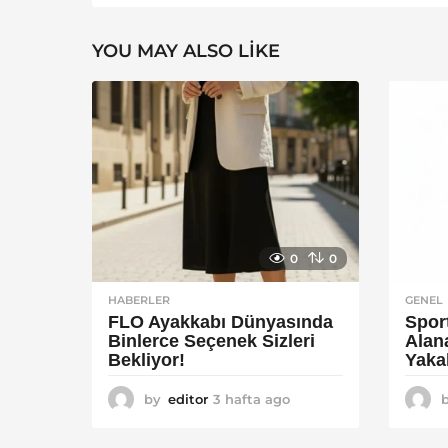
YOU MAY ALSO LIKE
0
0
HABERLER
GENEL
FLO Ayakkabı Dünyasında
Spor
Binlerce Seçenek Sizleri
Alan
Bekliyor!
Yaka
by
editor
3 hafta ago
2
a
y