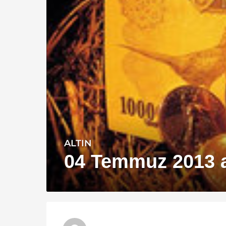
ALTIN
1
3
04 Temmuz 2013 alt
y
ı
l
a
g