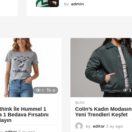
by
admin
1
0
3
BLOG
think İle Hummel 1
Colin’s Kadın Modası
a 1 Bedava Fırsatını
Yeni Trendleri Keşfet
layın
by
editor
3 ay ago
3
by
editor
2 ay ago
2
a