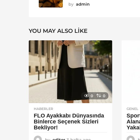
by
admin
YOU MAY ALSO LIKE
0
0
HABERLER
GENEL
FLO Ayakkabı Dünyasında
Spor
Binlerce Seçenek Sizleri
Alan
Bekliyor!
Yaka
by
editor
3 hafta ago
2