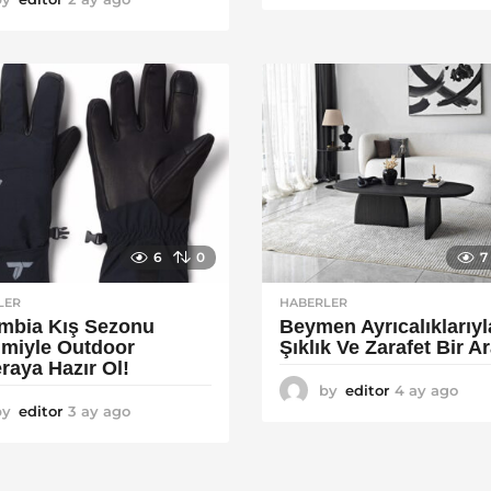
a
y
y
a
a
g
g
o
o
6
0
7
LER
HABERLER
mbia Kış Sezonu
Beymen Ayrıcalıklarıyl
rimiyle Outdoor
Şıklık Ve Zarafet Bir A
raya Hazır Ol!
by
editor
4 ay ago
4
by
editor
3 ay ago
4
a
a
y
y
a
a
g