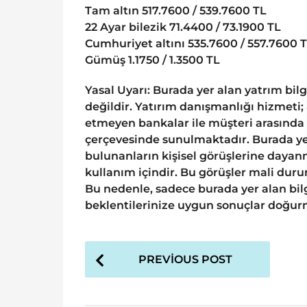
Tam altın 517.7600 / 539.7600 TL
22 Ayar bilezik 71.4400 / 73.1900 TL
Cumhuriyet altını 535.7600 / 557.7600 
Gümüş 1.1750 / 1.3500 TL
Yasal Uyarı: Burada yer alan yatrım bil
değildir. Yatırım danışmanlığı hizmeti;
etmeyen bankalar ile müşteri arasında
çerçevesinde sunulmaktadır. Burada yer
bulunanların kişisel görüşlerine dayanm
kullanım içindir. Bu görüşler mali durum
Bu nedenle, sadece burada yer alan bilg
beklentilerinize uygun sonuçlar doğurm
P
PREVIOUS POST
o
s