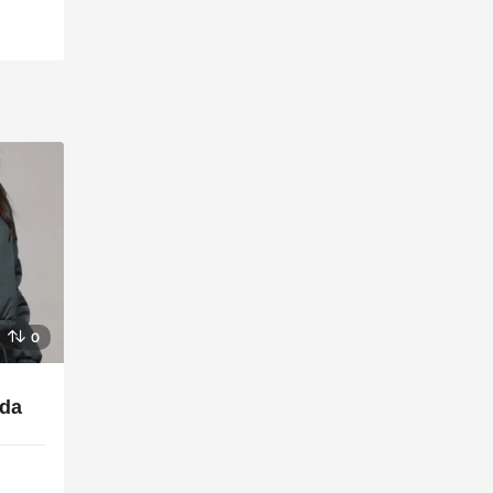
0
nda