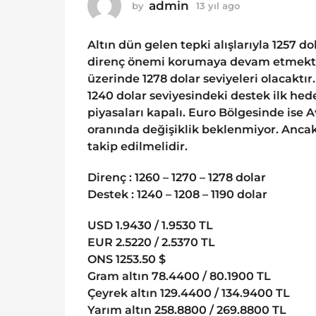
o
admin
by
13 yıl ago
1
1
3
y
3
Altın dün gelen tepki alışlarıyla 1257 d
ı
y
l
direnç önemi korumaya devam etmekte. B
ı
a
üzerinde 1278 dolar seviyeleri olacaktı
g
l
1240 dolar seviyesindeki destek ilk h
o
a
piyasaları kapalı. Euro Bölgesinde ise 
g
oranında değişiklik beklenmiyor. Anca
o
takip edilmelidir.
Direnç : 1260 – 1270 – 1278 dolar
Destek : 1240 – 1208 – 1190 dolar
USD 1.9430 / 1.9530 TL
EUR 2.5220 / 2.5370 TL
ONS 1253.50 $
Gram altın 78.4400 / 80.1900 TL
Çeyrek altın 129.4400 / 134.9400 TL
Yarım altın 258.8800 / 269.8800 TL