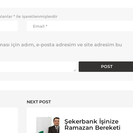
alanlar
*
ile işaretlenmişlerdir
ası için adım, e-posta adresim ve site adresim bu
NEXT POST
Şekerbank İşinize
Ramazan Bereketi