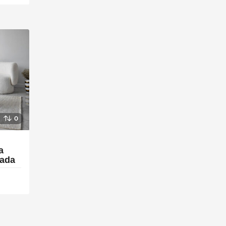
0
a
rada