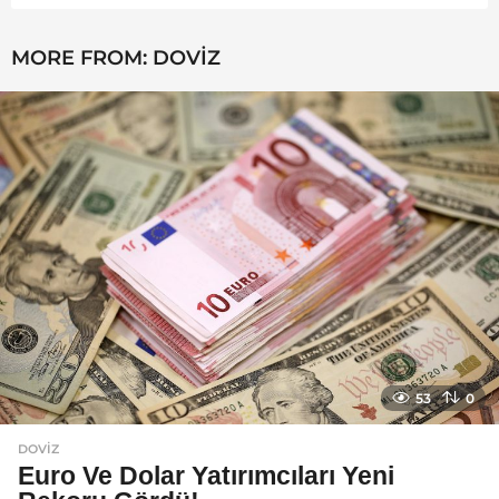
MORE FROM:
DOVIZ
53
0
DOVIZ
Euro Ve Dolar Yatırımcıları Yeni