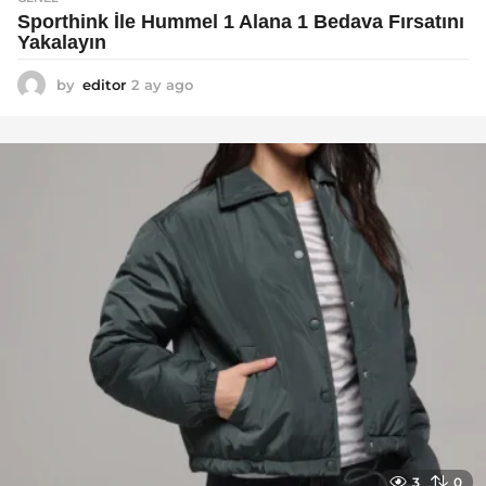
Sporthink İle Hummel 1 Alana 1 Bedava Fırsatını
Yakalayın
by
editor
2 ay ago
2
a
y
a
g
o
3
0