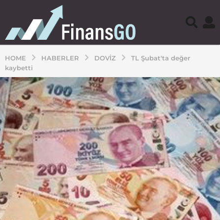
HOME
HABERLER
DOVIZ
TL Şubat'ta değer
kaybetti