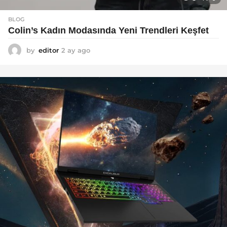
BLOG
Colin’s Kadın Modasında Yeni Trendleri Keşfet
by
editor
2 ay ago
3
a
y
a
g
o