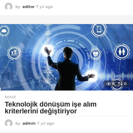
by
editor
7 yıl ago
7
y
ı
l
a
g
o
6
0
DOVIZ
Teknolojik dönüşüm işe alım
kriterlerini değiştiriyor
by
admin
7 yıl ago
7
y