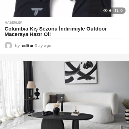
6
0
HABERLER
Columbia Kış Sezonu İndirimiyle Outdoor
Maceraya Hazır Ol!
by
editor
3 ay ago
4
a
y
a
g
o