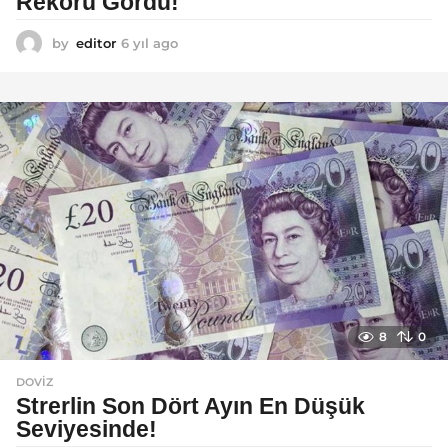
Rekoru Gördü!
by
editor
6 yıl ago
6
y
ı
l
a
g
o
8
0
DOVIZ
Strerlin Son Dört Ayın En Düşük
Seviyesinde!