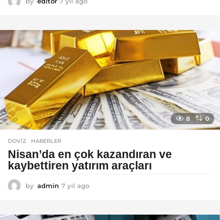
by
editor
7 yıl ago
7
y
ı
l
a
g
o
8
0
DOVIZ
,
HABERLER
Nisan’da en çok kazandıran ve
kaybettiren yatırım araçları
by
admin
7 yıl ago
7
y
ı
l