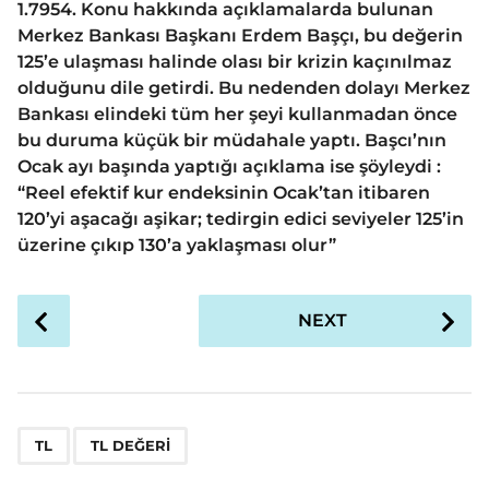
1.7954. Konu hakkında açıklamalarda bulunan
Merkez Bankası Başkanı Erdem Başçı, bu değerin
125’e ulaşması halinde olası bir krizin kaçınılmaz
olduğunu dile getirdi. Bu nedenden dolayı Merkez
Bankası elindeki tüm her şeyi kullanmadan önce
bu duruma küçük bir müdahale yaptı. Başcı’nın
Ocak ayı başında yaptığı açıklama ise şöyleydi :
“Reel efektif kur endeksinin Ocak’tan itibaren
120’yi aşacağı aşikar; tedirgin edici seviyeler 125’in
üzerine çıkıp 130’a yaklaşması olur”
P
NEXT
o
s
t
P
,
a
TL
TL DEĞERI
g