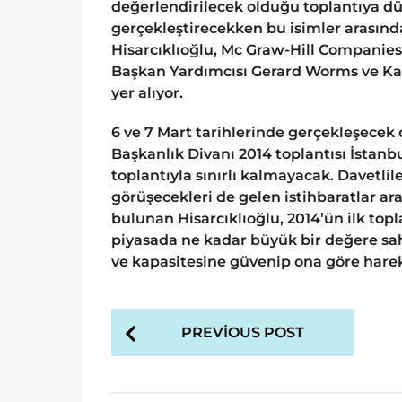
değerlendirilecek olduğu toplantıya d
gerçekleştirecekken bu isimler arasında
Hisarcıklıoğlu, Mc Graw-Hill Companie
Başkan Yardımcısı Gerard Worms ve K
yer alıyor.
6 ve 7 Mart tarihlerinde gerçekleşecek 
Başkanlık Divanı 2014 toplantısı İstanb
toplantıyla sınırlı kalmayacak. Davetli
görüşecekleri de gelen istihbaratlar ar
bulunan Hisarcıklıoğlu, 2014’ün ilk top
piyasada ne kadar büyük bir değere sah
ve kapasitesine güvenip ona göre hareke
P
PREVIOUS POST
o
s