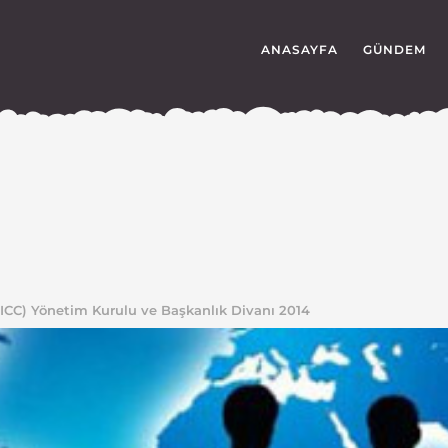
ANASAYFA
GÜNDEM
ı (ICC) Yönetim Kurulu ve Başkanlık Divanı 2014