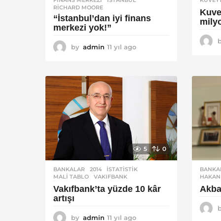
RICHARD MOORE
Kuve
“İstanbul’dan iyi finans
milyo
merkezi yok!”
by
admin
11 yıl ago
1
1
y
ı
l
a
g
o
5
0
BANKALAR
2014
,
ISTATISTIK
,
BANKA
MALI TABLO
,
VAKIFBANK
HAKAN
Vakıfbank’ta yüzde 10 kâr
Akban
artışı
by
admin
11 yıl ago
1