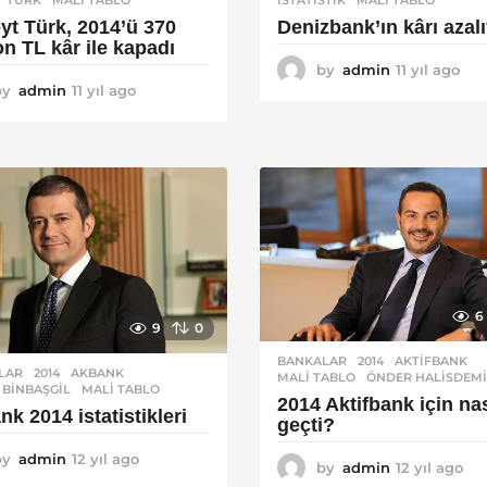
yt Türk, 2014’ü 370
Denizbank’ın kârı azal
n TL kâr ile kapadı
by
admin
11 yıl ago
1
by
admin
11 yıl ago
1
1
1
y
y
ı
ı
l
l
a
a
g
g
o
o
6
9
0
BANKALAR
2014
,
AKTIFBANK
,
LAR
2014
,
AKBANK
,
MALI TABLO
,
ÖNDER HALISDEM
 BINBAŞGIL
,
MALI TABLO
2014 Aktifbank için nas
k 2014 istatistikleri
geçti?
by
admin
12 yıl ago
1
by
admin
12 yıl ago
1
2