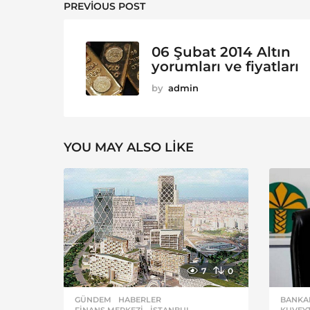
PREVIOUS POST
06 Şubat 2014 Altın
yorumları ve fiyatları
by
admin
YOU MAY ALSO LIKE
7
0
GÜNDEM
,
HABERLER
BANKA
FINANS MERKEZI
,
ISTANBUL
,
KUVEY