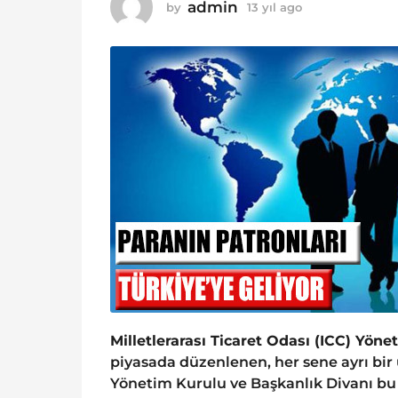
admin
by
13 yıl ago
1
3
3
y
y
ı
ı
l
l
a
a
g
g
o
o
Milletlerarası Ticaret Odası (ICC) Yön
piyasada düzenlenen, her sene ayrı bir ü
Yönetim Kurulu ve Başkanlık Divanı bu 