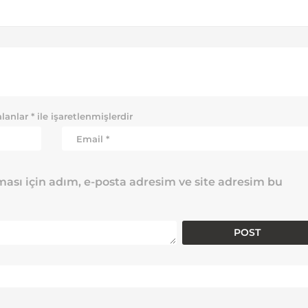
alanlar
*
ile işaretlenmişlerdir
ası için adım, e-posta adresim ve site adresim bu