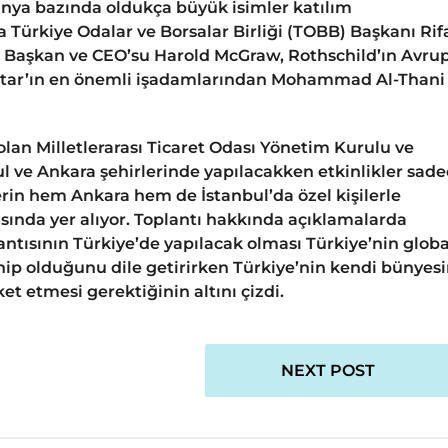
ünya bazında oldukça büyük isimler katılım
 Türkiye Odalar ve Borsalar Birliği (TOBB) Başkanı Rif
s Başkan ve CEO’su Harold McGraw, Rothschild’ın Avru
atar’ın en önemli işadamlarından Mohammad Al-Thani
olan Milletlerarası Ticaret Odası Yönetim Kurulu ve
ul ve Ankara şehirlerinde yapılacakken etkinlikler sad
lerin hem Ankara hem de İstanbul’da özel kişilerle
asında yer alıyor. Toplantı hakkında açıklamalarda
lantısının Türkiye’de yapılacak olması Türkiye’nin globa
ip olduğunu dile getirirken Türkiye’nin kendi bünyes
t etmesi gerektiğinin altını çizdi.
NEXT POST