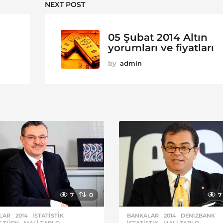
NEXT POST
05 Şubat 2014 Altın
yorumları ve fiyatları
by
admin
7
0
7
LAR
2014
,
ISTATISTIK
,
BANKALAR
2014
,
DENIZBANK
,
T TÜRK
,
MALI TABLO
ISTATISTIK
,
MALI TABLO