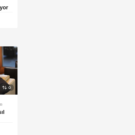
ıyor
0
IR
ıl