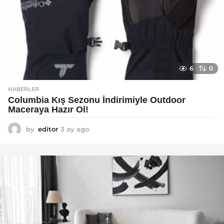
6
0
HABERLER
Columbia Kış Sezonu İndirimiyle Outdoor
Maceraya Hazır Ol!
by
editor
3 ay ago
4
a
y
a
g
o