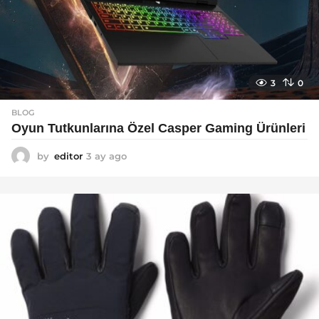
3
0
BLOG
Oyun Tutkunlarına Özel Casper Gaming Ürünleri
by
editor
3 ay ago
3
a
y
a
g
o