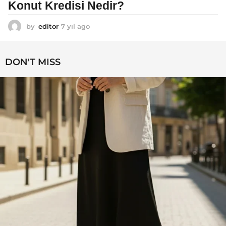
Konut Kredisi Nedir?
by
editor
7 yıl ago
7
y
ı
l
DON'T MISS
a
g
o