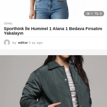
1
0
GENEL
Sporthink İle Hummel 1 Alana 1 Bedava Fırsatını
Yakalayın
by
editor
2 ay ago
2
a
y
a
g
o