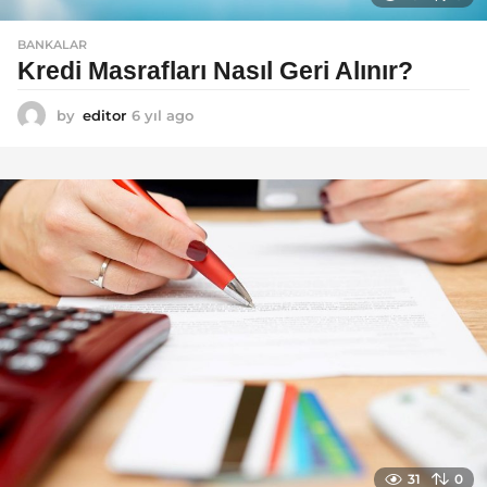
BANKALAR
Kredi Masrafları Nasıl Geri Alınır?
by
editor
6 yıl ago
6
y
ı
l
a
g
o
31
0