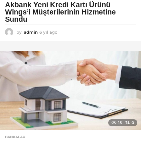
Akbank Yeni Kredi Kartı Ürünü
Wings’i Müşterilerinin Hizmetine
Sundu
by
admin
6 yıl ago
6
y
ı
l
a
g
o
15
0
BANKALAR