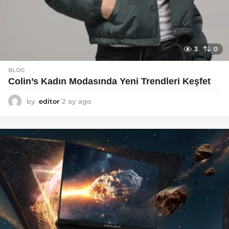
3
0
BLOG
Colin’s Kadın Modasında Yeni Trendleri Keşfet
by
editor
2 ay ago
3
a
y
a
g
o