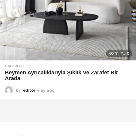
7
0
HABERLER
Beymen Ayrıcalıklarıyla Şıklık Ve Zarafet Bir
Arada
by
editor
4 ay ago
4
a
y
a
g
o