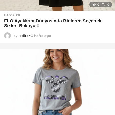
0
0
HABERLER
FLO Ayakkabı Dünyasında Binlerce Seçenek
Sizleri Bekliyor!
by
editor
3 hafta ago
2
a
y
a
g
o