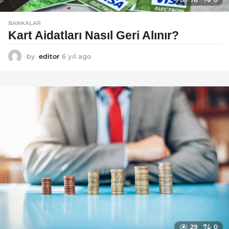
BANKALAR
Kart Aidatları Nasıl Geri Alınır?
by
editor
6 yıl ago
6
y
ı
l
a
g
o
29
0