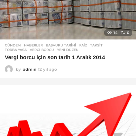
14
0
GÜNDEM
,
HABERLER
BAŞVURU TARIHI
,
FAIZ
,
TAKSIT
,
TORBA YASA
,
VERGI BORCU
,
YENI DÜZEN
Vergi borcu için son tarih 1 Aralık 2014
by
admin
12 yıl ago
1
2
y
ı
l
a
g
o