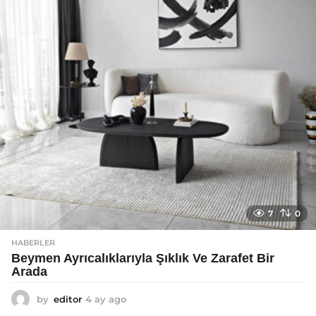
g
o
7
0
HABERLER
Beymen Ayrıcalıklarıyla Şıklık Ve Zarafet Bir
Arada
by
editor
4 ay ago
4
a