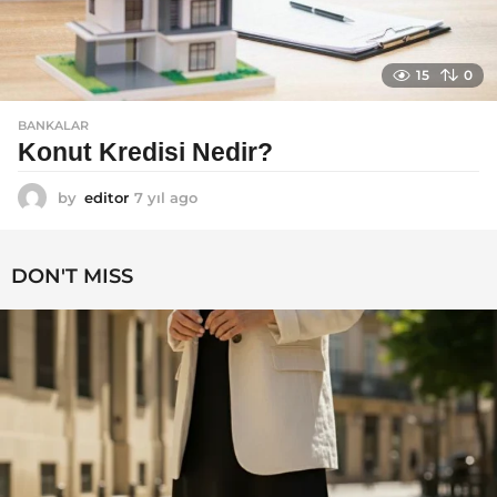
15
0
BANKALAR
Konut Kredisi Nedir?
by
editor
7 yıl ago
7
y
ı
l
DON'T MISS
a
g
o