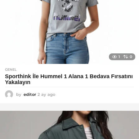
1
0
GENEL
Sporthink İle Hummel 1 Alana 1 Bedava Fırsatını
Yakalayın
by
editor
2 ay ago
2
a
y
a
g
o