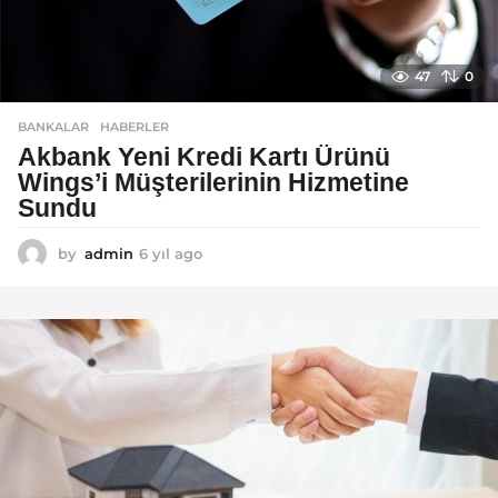
47
0
BANKALAR
,
HABERLER
Akbank Yeni Kredi Kartı Ürünü
Wings’i Müşterilerinin Hizmetine
Sundu
by
admin
6 yıl ago
6
y
ı
l
a
g
o