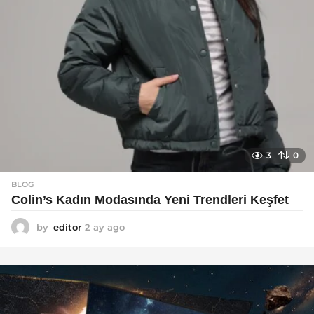
3
0
BLOG
Colin’s Kadın Modasında Yeni Trendleri Keşfet
by
editor
2 ay ago
3
a
y
a
g
o