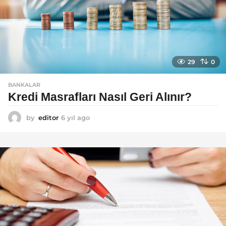
29
0
BANKALAR
Kredi Masrafları Nasıl Geri Alınır?
by
editor
6 yıl ago
6
y
ı
l
a
g
o