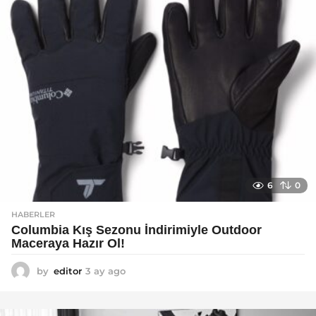
6
0
HABERLER
Columbia Kış Sezonu İndirimiyle Outdoor
Maceraya Hazır Ol!
by
editor
3 ay ago
4
a
y
a