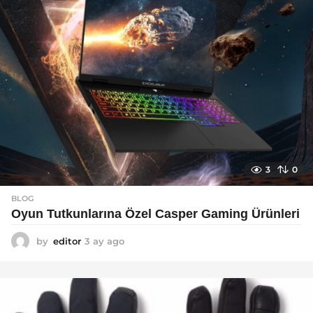
3
0
BLOG
Oyun Tutkunlarına Özel Casper Gaming Ürünleri
by
editor
3 ay ago
3
a
y
a
g
o