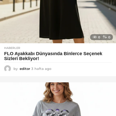
0
0
HABERLER
FLO Ayakkabı Dünyasında Binlerce Seçenek
Sizleri Bekliyor!
by
editor
3 hafta ago
2
a
y
a
g
o