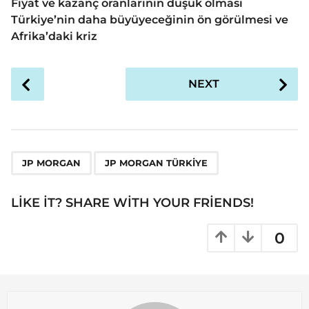
Fiyat ve kazanç oranlarının düşük olması
Türkiye’nin daha büyüyeceğinin ön görülmesi ve
Afrika’daki kriz
P
NEXT
o
s
t
P
,
a
JP MORGAN
JP MORGAN TÜRKIYE
g
i
LIKE IT? SHARE WITH YOUR FRIENDS!
n
a
0
t
i
o