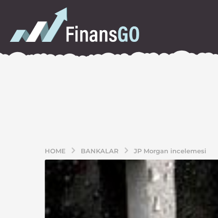
HOME
BANKALAR
JP Morgan incelemesi