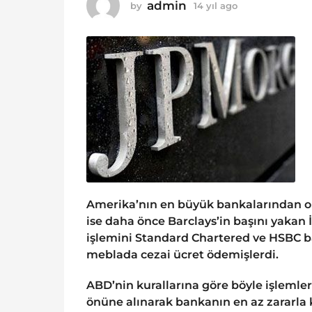
o
admin
by
14 yıl ago
1
1
4
y
4
ı
y
l
ı
a
g
l
o
a
g
o
Amerika’nın en büyük bankalarından o
ise daha önce Barclays’in başını yakan
işlemini Standard Chartered ve HSBC ba
meblada cezai ücret ödemişlerdi.
ABD’nin kurallarına göre böyle işlemleri
önüne alınarak bankanın en az zararla 