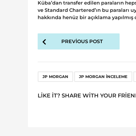
Küba’dan transfer edilen paraların hep
ve Standard Chartered’ın bu paraları uy
hakkında henüz bir açıklama yapılmış d
P
PREVIOUS POST
o
s
t
P
,
,
JP MORGAN
JP MORGAN INCELEME
a
g
LIKE IT? SHARE WITH YOUR FRIEN
i
n
a
t