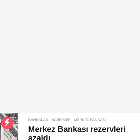
BANKALAR
,
HABERLER
MERKEZ BANKASI
Merkez Bankası rezervleri
azaldı