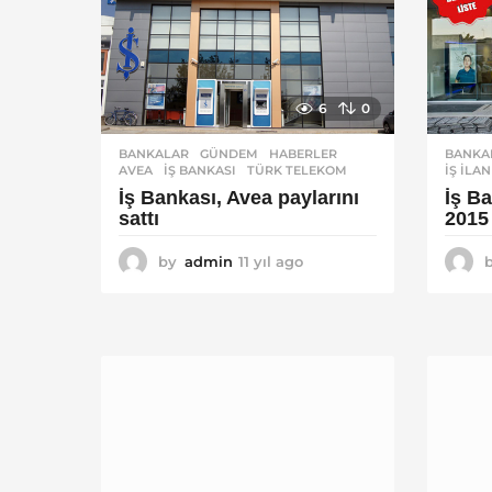
6
0
BANKALAR
,
GÜNDEM
,
HABERLER
BANKA
AVEA
,
İŞ BANKASI
,
TÜRK TELEKOM
IŞ ILA
İş Bankası, Avea paylarını
İş Ba
sattı
2015
by
admin
11 yıl ago
1
1
y
ı
l
a
g
o