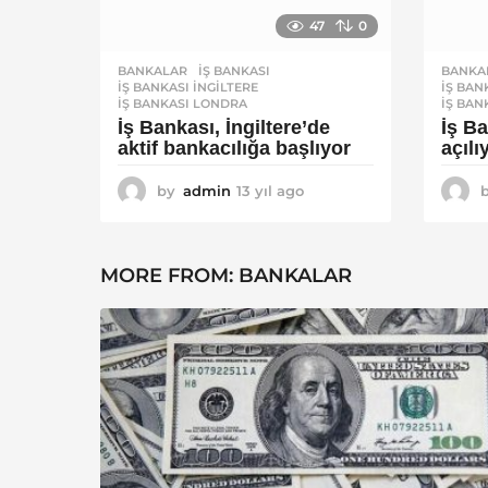
47
0
BANKALAR
İŞ BANKASI
,
BANKA
İŞ BANKASI INGILTERE
,
İŞ BAN
İŞ BANKASI LONDRA
İŞ BAN
İş Bankası, İngiltere’de
İş B
aktif bankacılığa başlıyor
açılı
by
admin
13 yıl ago
1
3
y
ı
MORE FROM:
BANKALAR
l
a
g
o