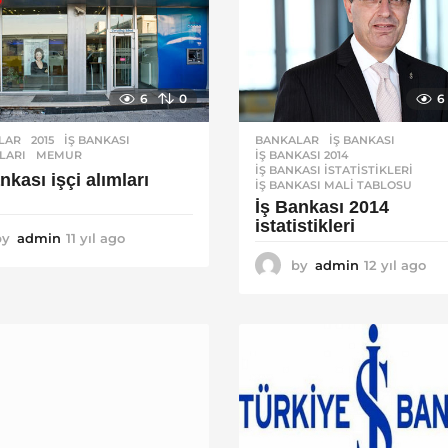
6
0
6
LAR
2015
,
İŞ BANKASI
,
BANKALAR
İŞ BANKASI
,
NLARI
,
MEMUR
İŞ BANKASI 2014
,
İŞ BANKASI ISTATISTIKLERI
,
nkası işçi alımları
İŞ BANKASI MALI TABLOSU
İş Bankası 2014
istatistikleri
by
admin
11 yıl ago
1
1
by
admin
12 yıl ago
1
y
2
ı
y
l
ı
a
l
g
a
o
g
o