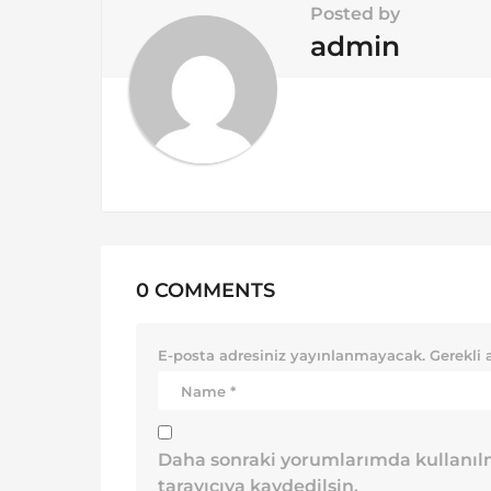
i
Posted by
o
admin
n
0 COMMENTS
E-posta adresiniz yayınlanmayacak.
Gerekli 
Daha sonraki yorumlarımda kullanılm
tarayıcıya kaydedilsin.