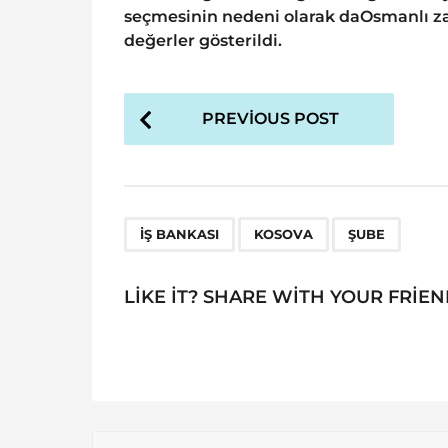
seçmesinin nedeni olarak daOsmanlı z
değerler gösterildi.
P
PREVIOUS POST
o
s
t
P
,
,
İŞ BANKASI
KOSOVA
ŞUBE
a
g
LIKE IT? SHARE WITH YOUR FRIEN
i
n
a
t