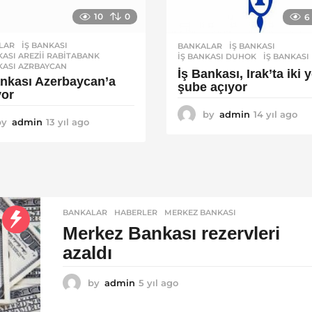
10
0
6
LAR
İŞ BANKASI
,
BANKALAR
İŞ BANKASI
,
KASI AREZII RABITABANK
,
İŞ BANKASI DUHOK
,
İŞ BANKASI
KASI AZRBAYCAN
İş Bankası, Irak’ta iki 
ankası Azerbaycan’a
şube açıyor
yor
by
admin
14 yıl ago
1
by
admin
13 yıl ago
1
4
3
y
y
ı
ı
l
l
a
a
g
g
o
BANKALAR
,
HABERLER
MERKEZ BANKASI
o
Merkez Bankası rezervleri
azaldı
by
admin
5 yıl ago
5
y
ı