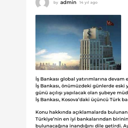
o
admin
by
14 yıl ago
1
1
4
y
4
ı
y
l
ı
a
g
l
o
a
g
o
İş Bankası global yatırımlarına devam 
İş Bankası, önümüzdeki günlerde eski y
günü açılışı yapılacak olan şubeye müdü
İş Bankası, Kosova’daki üçüncü Türk ba
Konu hakkında açıklamalarda bulunan T
Türkiye’nin en iyi bankalarından biri
bulunacağına inandığını dile getirdi. A