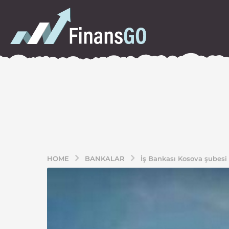
HOME
BANKALAR
İş Bankası Kosova şubesi