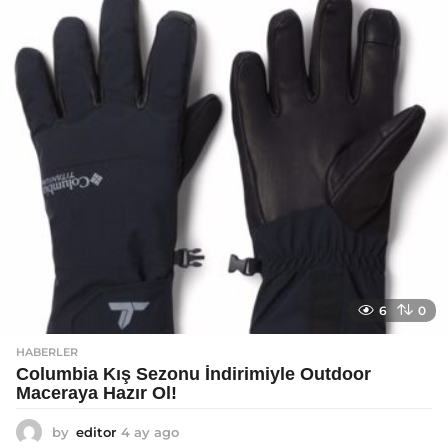
a
g
o
6
0
HABERLER
Columbia Kış Sezonu İndirimiyle Outdoor
Maceraya Hazır Ol!
by
editor
4 ay ago
4