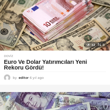
53
0
DOVIZ
Euro Ve Dolar Yatırımcıları Yeni
Rekoru Gördü!
by
editor
6 yıl ago
6
y
ı
l
a
g
o