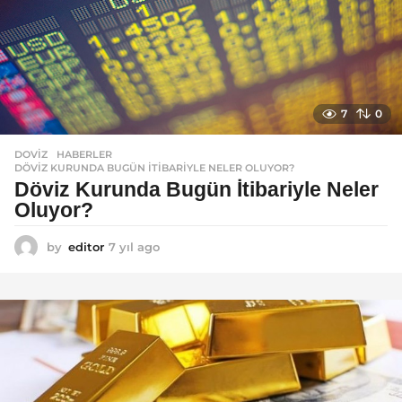
7
0
DOVIZ
,
HABERLER
DÖVIZ KURUNDA BUGÜN İTIBARIYLE NELER OLUYOR?
Döviz Kurunda Bugün İtibariyle Neler
Oluyor?
by
editor
7 yıl ago
7
y
ı
l
a
g
o