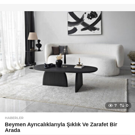
a
y
a
g
o
7
0
HABERLER
Beymen Ayrıcalıklarıyla Şıklık Ve Zarafet Bir
Arada