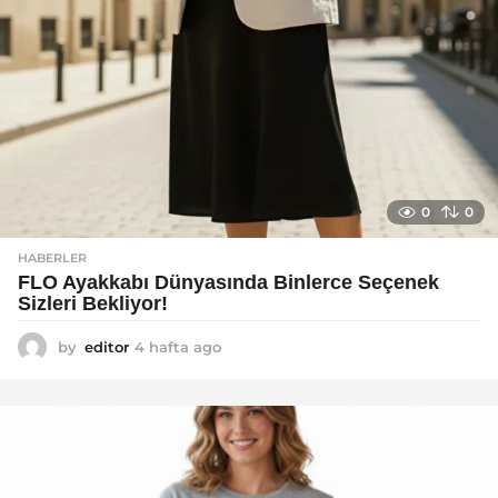
0
0
HABERLER
FLO Ayakkabı Dünyasında Binlerce Seçenek
Sizleri Bekliyor!
by
editor
4 hafta ago
2
a
y
a
g
o