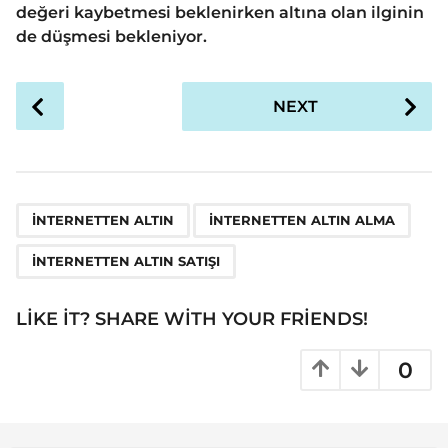
değeri kaybetmesi beklenirken altına olan ilginin
de düşmesi bekleniyor.
P
NEXT
o
s
t
P
,
,
a
İNTERNETTEN ALTIN
İNTERNETTEN ALTIN ALMA
g
İNTERNETTEN ALTIN SATIŞI
i
n
LIKE IT? SHARE WITH YOUR FRIENDS!
a
t
0
i
o
n