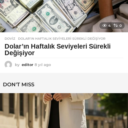
4
0
DOVIZ
DOLAR’IN HAFTALIK SEVIYELERI SÜREKLI DEĞIŞIYOR
Dolar’ın Haftalık Seviyeleri Sürekli
Değişiyor
by
editor
8 yıl ago
8
y
ı
l
DON'T MISS
a
g
o