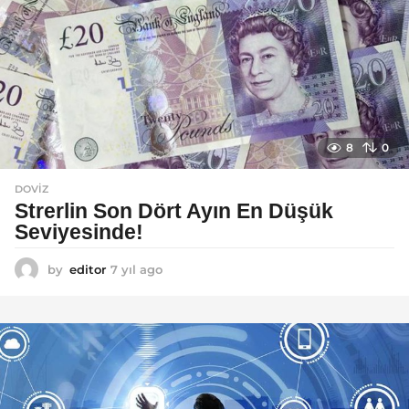
8
0
DOVIZ
Strerlin Son Dört Ayın En Düşük
Seviyesinde!
by
editor
7 yıl ago
7
y
ı
l
a
g
o