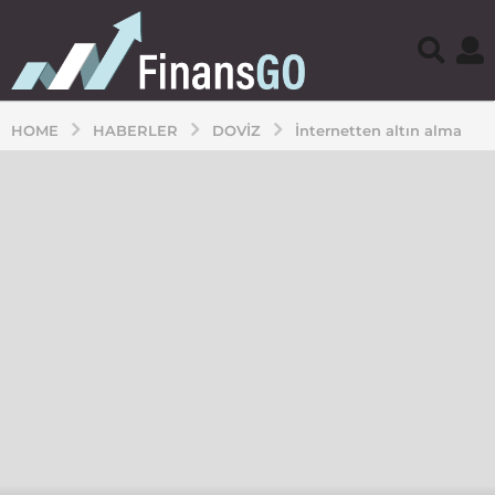
HOME
HABERLER
DOVIZ
İnternetten altın alma