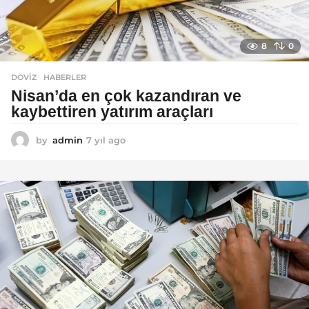
8
0
DOVIZ
,
HABERLER
Nisan’da en çok kazandıran ve
kaybettiren yatırım araçları
by
admin
7 yıl ago
7
y
ı
l
a
g
o