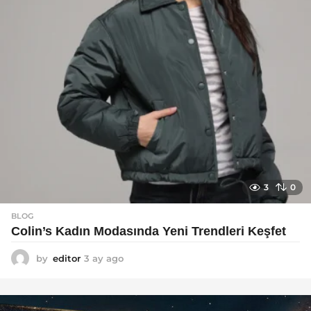
3
0
BLOG
Colin’s Kadın Modasında Yeni Trendleri Keşfet
by
editor
3 ay ago
3
a
y
a
g