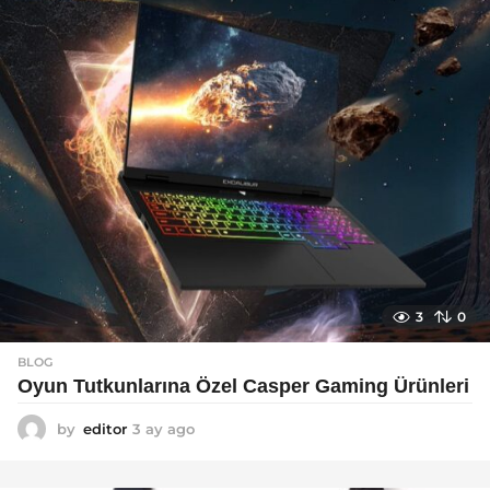
o
3
0
BLOG
Oyun Tutkunlarına Özel Casper Gaming Ürünleri
by
editor
3 ay ago
3
a
y