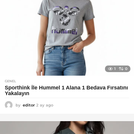
1
0
GENEL
Sporthink İle Hummel 1 Alana 1 Bedava Fırsatını
Yakalayın
by
editor
2 ay ago
2
a
y
a
g
o