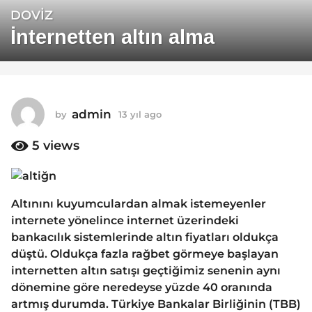
DOVIZ
1
3
İnternetten altın alma
y
ı
l
a
admin
by
13 yıl ago
1
g
3
o
y
5
views
1
ı
3
l
a
y
g
ı
Altınını kuyumculardan almak istemeyenler
o
l
internete yönelince internet üzerindeki
a
bankacılık sistemlerinde altın fiyatları oldukça
g
düştü. Oldukça fazla rağbet görmeye başlayan
o
internetten altın satışı geçtiğimiz senenin aynı
dönemine göre neredeyse yüzde 40 oranında
artmış durumda. Türkiye Bankalar Birliğinin (TBB)