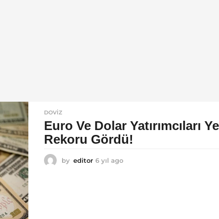
DOVIZ
Euro Ve Dolar Yatırımcıları Ye
Rekoru Gördü!
by
editor
6 yıl ago
6
y
ı
l
a
g
o