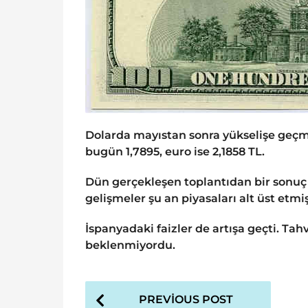
Dolarda mayıstan sonra yükselişe geçm
bugün 1,7895, euro ise 2,1858 TL.
Dün gerçekleşen toplantıdan bir sonuç
gelişmeler şu an piyasaları alt üst etm
İspanyadaki faizler de artışa geçti. Tah
beklenmiyordu.
P
PREVIOUS POST