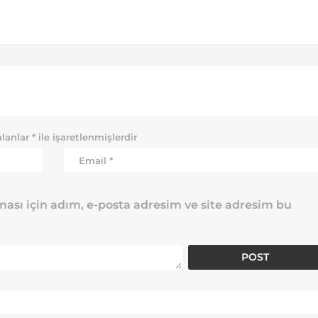
alanlar
*
ile işaretlenmişlerdir
ası için adım, e-posta adresim ve site adresim bu