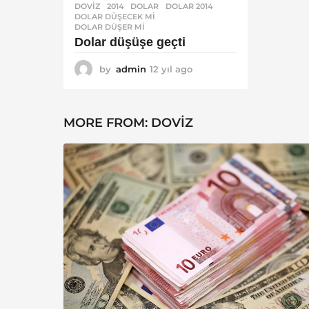
DOVIZ
2014
,
DOLAR
,
DOLAR 2014
,
DOLAR DÜŞECEK MI
,
DOLAR DÜŞER MI
Dolar düşüşe geçti
by
admin
12 yıl ago
1
2
y
ı
MORE FROM:
DOVIZ
l
a
g
o