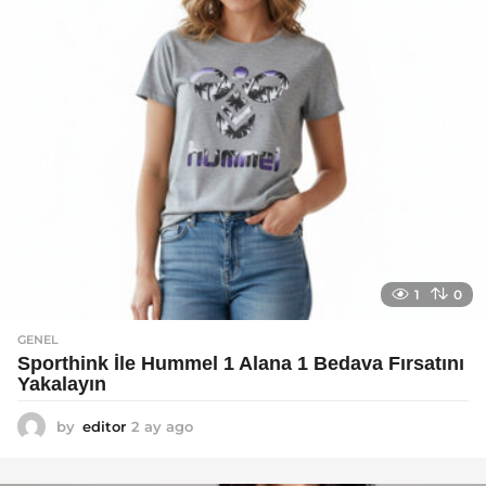
o
1
0
GENEL
Sporthink İle Hummel 1 Alana 1 Bedava Fırsatını
Yakalayın
by
editor
2 ay ago
2
a
y