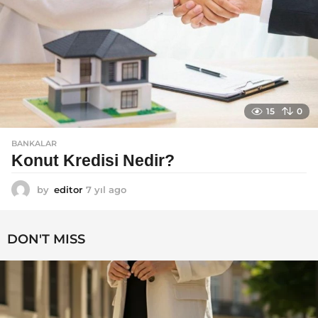
15
0
BANKALAR
Konut Kredisi Nedir?
by
editor
7 yıl ago
7
y
ı
l
DON'T MISS
a
g
o