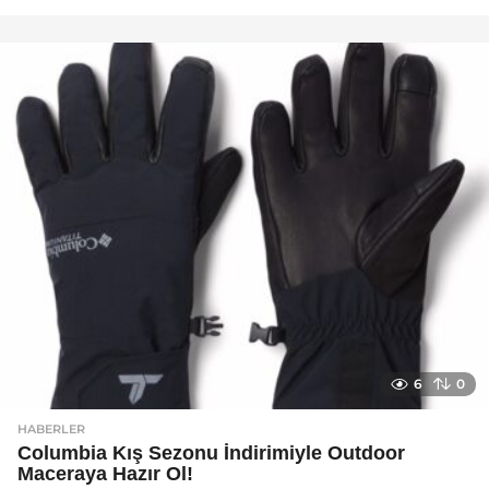
a
y
a
g
o
6
0
HABERLER
Columbia Kış Sezonu İndirimiyle Outdoor
Maceraya Hazır Ol!