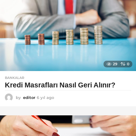
29
0
BANKALAR
Kredi Masrafları Nasıl Geri Alınır?
by
editor
6 yıl ago
6
y
ı
l
a
g
o