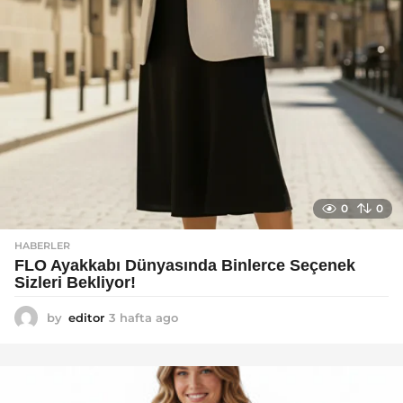
0
0
HABERLER
FLO Ayakkabı Dünyasında Binlerce Seçenek
Sizleri Bekliyor!
by
editor
3 hafta ago
2
a
y
a
g