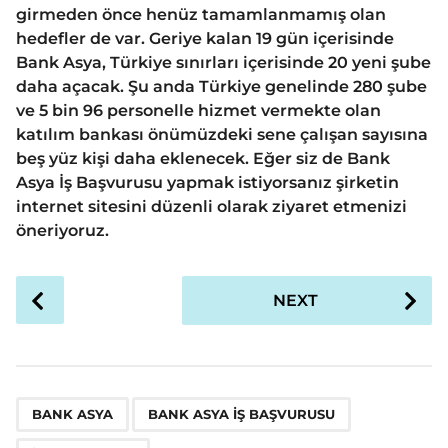
girmeden önce henüz tamamlanmamış olan
hedefler de var. Geriye kalan 19 gün içerisinde
Bank Asya, Türkiye sınırları içerisinde 20 yeni şube
daha açacak. Şu anda Türkiye genelinde 280 şube
ve 5 bin 96 personelle hizmet vermekte olan
katılım bankası önümüzdeki sene çalışan sayısına
beş yüz kişi daha eklenecek. Eğer siz de Bank
Asya İş Başvurusu yapmak istiyorsanız şirketin
internet sitesini düzenli olarak ziyaret etmenizi
öneriyoruz.
P
NEXT
o
s
t
P
,
,
a
BANK ASYA
BANK ASYA IŞ BAŞVURUSU
g