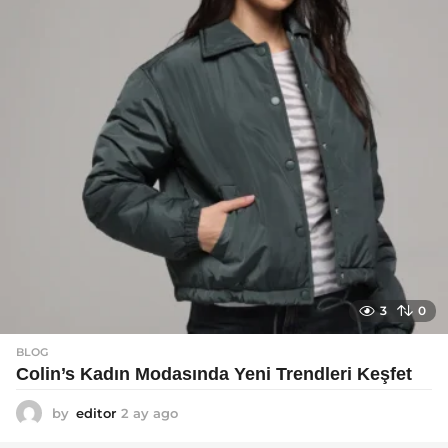
a
g
o
3
0
BLOG
Colin’s Kadın Modasında Yeni Trendleri Keşfet
by
editor
2 ay ago
3
a