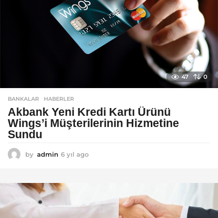
47
0
BANKALAR
,
HABERLER
Akbank Yeni Kredi Kartı Ürünü
Wings’i Müşterilerinin Hizmetine
Sundu
by
admin
6 yıl ago
6
y
ı
l
a
g
o