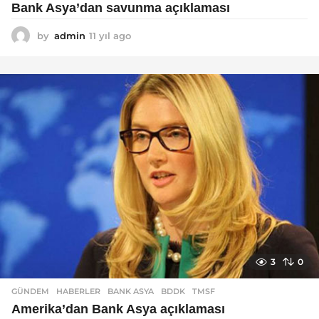
Bank Asya’dan savunma açıklaması
by
admin
11 yıl ago
1
1
y
ı
l
a
g
o
3
0
GÜNDEM
,
HABERLER
BANK ASYA
,
BDDK
,
TMSF
Amerika’dan Bank Asya açıklaması