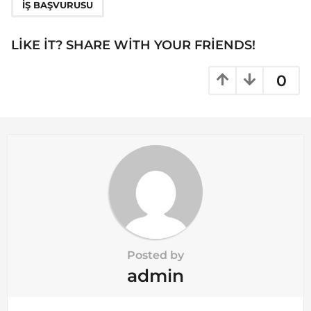
IŞ BAŞVURUSU
i
n
LIKE IT? SHARE WITH YOUR FRIENDS!
a
t
0
i
o
n
Posted by
admin