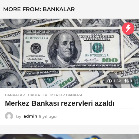
ı
MORE FROM:
BANKALAR
l
a
g
o
1.5k
1
BANKALAR
,
HABERLER
MERKEZ BANKASI
Merkez Bankası rezervleri azaldı
by
admin
5 yıl ago
5
y
ı
l