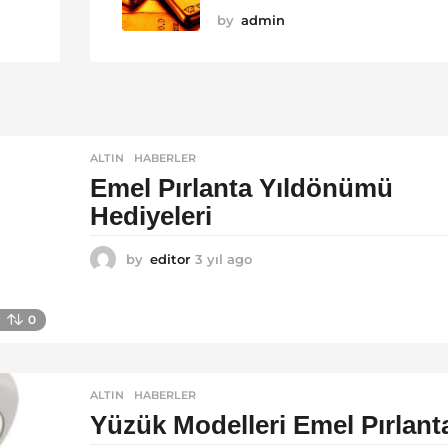
by
admin
ALTIN
,
HABERLER
Emel Pırlanta Yıldönümü
Hediyeleri
by
editor
3 yıl ago
3
y
ı
l
0
a
g
o
ALTIN
,
HABERLER
Yüzük Modelleri Emel Pırlant