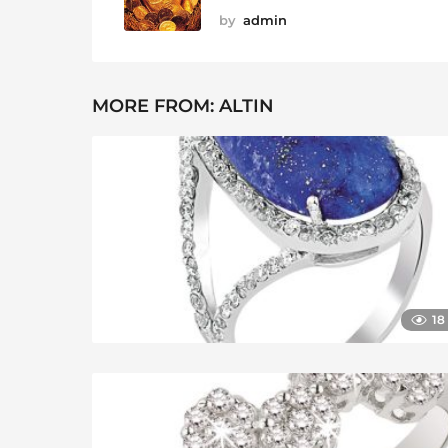
by
admin
MORE FROM:
ALTIN
18