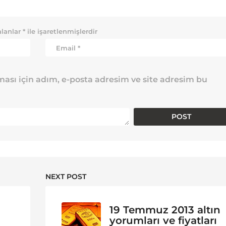
alanlar
*
ile işaretlenmişlerdir
ası için adım, e-posta adresim ve site adresim bu
NEXT POST
19 Temmuz 2013 altın
yorumları ve fiyatları