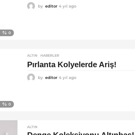
by
editor
4 yıl ago
4
y
ı
l
a
0
g
o
ALTIN
,
HABERLER
Pırlanta Kolyelerde Ariş!
by
editor
4 yıl ago
4
y
ı
l
a
0
g
o
ALTIN