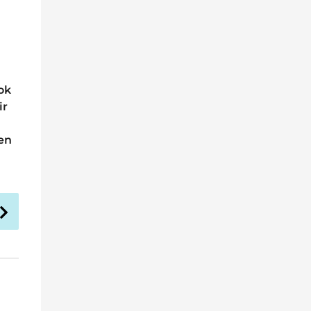
çok
ir
en