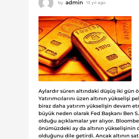
o
admin
by
13 yıl ago
1
1
3
y
3
ı
y
l
ı
a
g
l
o
a
g
o
Aylardır süren altındaki düşüş iki gün 
Yatırımcılarını üzen altının yükselişi p
biraz daha yatırım yükselişin devam etm
büyük neden olarak Fed Başkanı Ben S
olduğu açıklamalar yer alıyor. Bloomber
önümüzdeki ay da altının yükselişinin 
olduğunu dile getirdi. Ancak altının s