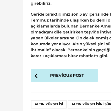
girebiliriz.
Geride bıraktığımız son 3 ay içerisinde
Temmuz tarihinde ulaşırken bu denli dü
açıklamalarda bulunan Bernanke Amer
olmadığını dile getirirken teşviğe ihtiya
yapan ülkeler arasına Çin de eklenmiş 
konumda yer alıyor. Altın yükselişini 
ihtimalle” olacak. Bernanke’nin geçti
kararlı açıklaması biraz rahatlattı gibi.
P
PREVIOUS POST
o
s
t
P
,
ALTIN YÜKSELIŞI
ALTIN YÜKSELIŞINI S