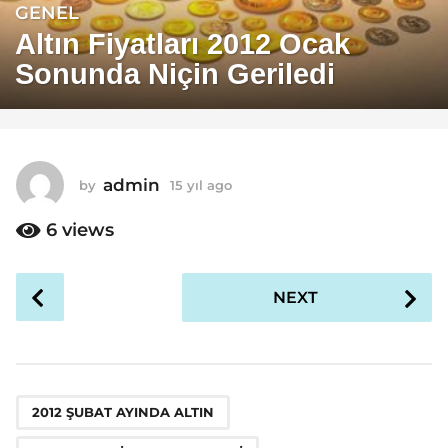
GENEL
1
5
Altın Fiyatları 2012 Ocak
y
Sonunda Niçin Geriledi
ı
l
a
g
o
admin
by
15 yıl ago
1
1
5
y
6
views
5
ı
y
l
ı
P
a
NEXT
g
l
o
o
a
s
g
t
o
P
,
,
a
2012 ŞUBAT AYINDA ALTIN
g