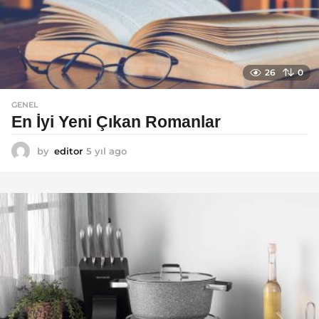
26
0
GENEL
En İyi Yeni Çıkan Romanlar
by
editor
5 yıl ago
5
y
ı
l
a
g
o