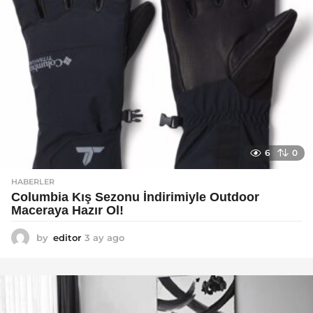
6
0
HABERLER
Columbia Kış Sezonu İndirimiyle Outdoor
Maceraya Hazır Ol!
by
editor
3 ay ago
4
a
y
a
g
o