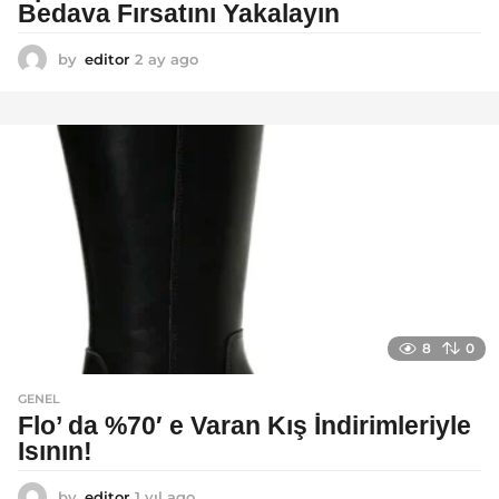
Bedava Fırsatını Yakalayın
by
editor
2 ay ago
2
a
y
a
g
o
8
0
GENEL
Flo’ da %70′ e Varan Kış İndirimleriyle
Isının!
by
editor
1 yıl ago
1