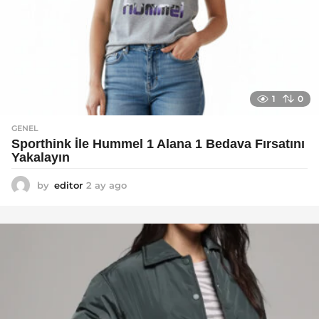
1
0
GENEL
Sporthink İle Hummel 1 Alana 1 Bedava Fırsatını
Yakalayın
by
editor
2 ay ago
2
a
y
a
g
o