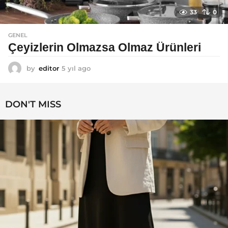
33
0
GENEL
Çeyizlerin Olmazsa Olmaz Ürünleri
by
editor
5 yıl ago
5
y
ı
l
DON'T MISS
a
g
o