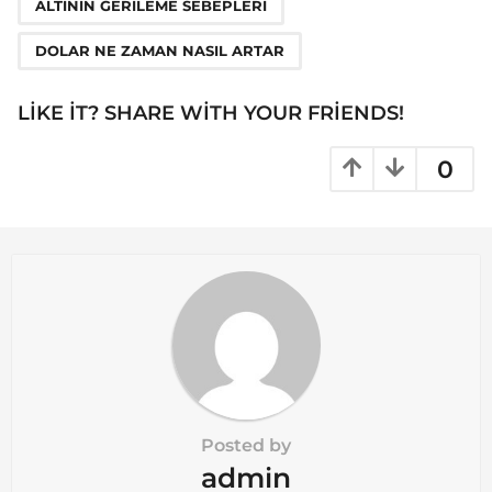
ALTININ GERILEME SEBEPLERI
i
n
DOLAR NE ZAMAN NASIL ARTAR
a
t
LIKE IT? SHARE WITH YOUR FRIENDS!
i
o
0
n
Posted by
admin