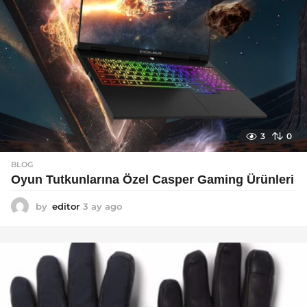
3
0
BLOG
Oyun Tutkunlarına Özel Casper Gaming Ürünleri
by
editor
3 ay ago
3
a
y
a
g
o