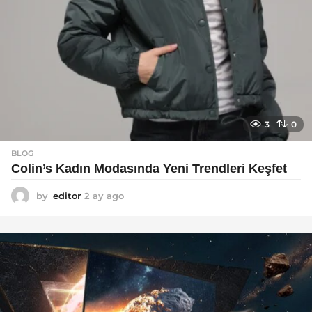
3
0
BLOG
Colin’s Kadın Modasında Yeni Trendleri Keşfet
by
editor
2 ay ago
3
a
y
a
g
o