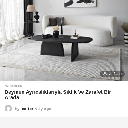
7
0
HABERLER
Beymen Ayrıcalıklarıyla Şıklık Ve Zarafet Bir
Arada
by
editor
4 ay ago
4
a
y
a