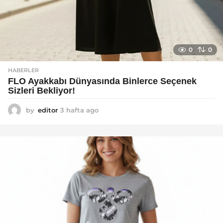
0
0
HABERLER
FLO Ayakkabı Dünyasında Binlerce Seçenek
Sizleri Bekliyor!
by
editor
3 hafta ago
2
a
y
a
g
o