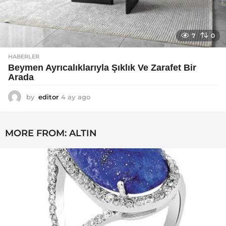
7
0
HABERLER
Beymen Ayrıcalıklarıyla Şıklık Ve Zarafet Bir
Arada
by
editor
4 ay ago
4
a
y
a
MORE FROM:
ALTIN
g
o