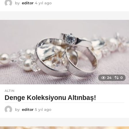
by
editor
4 yıl ago
4
y
ı
l
a
g
o
24
0
ALTIN
Denge Koleksiyonu Altınbaş!
by
editor
5 yıl ago
5
y
ı
l