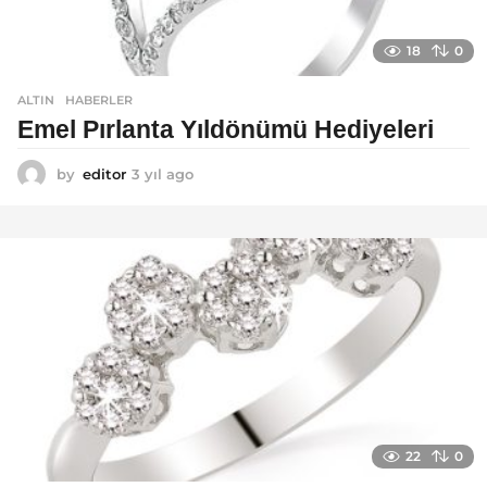
18
0
ALTIN
,
HABERLER
Emel Pırlanta Yıldönümü Hediyeleri
by
editor
3 yıl ago
3
y
ı
l
a
g
o
22
0