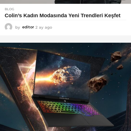
BLOG
Colin’s Kadın Modasında Yeni Trendleri Keşfet
by
editor
2 ay ago
3
a
y
a
g
o