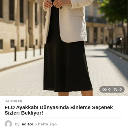
o
0
0
HABERLER
FLO Ayakkabı Dünyasında Binlerce Seçenek
Sizleri Bekliyor!
by
editor
3 hafta ago
2