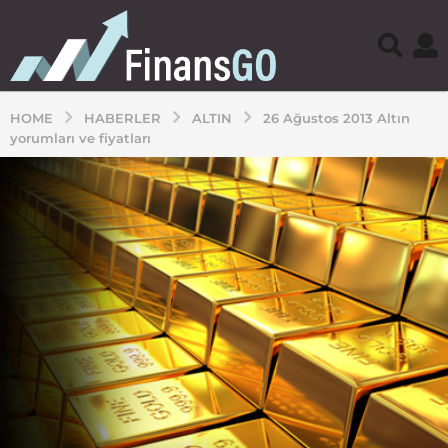
HOME
HABERLER
ALTIN
26 Ağustos 2013 Altın
yorumları ve fiyatları