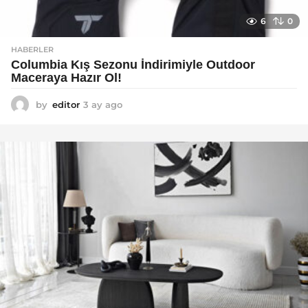
6
0
HABERLER
Columbia Kış Sezonu İndirimiyle Outdoor
Maceraya Hazır Ol!
by
editor
3 ay ago
4
a
y
a
g
o