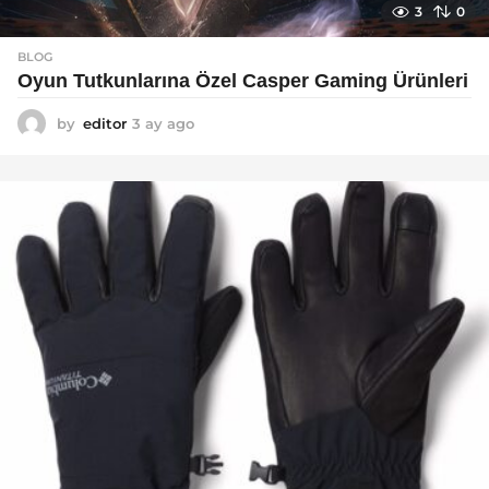
3
0
BLOG
Oyun Tutkunlarına Özel Casper Gaming Ürünleri
by
editor
3 ay ago
3
a
y
a
g
o