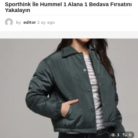
Sporthink İle Hummel 1 Alana 1 Bedava Fırsatını
Yakalayın
by
editor
2 ay ago
2
a
y
a
g
o
3
0