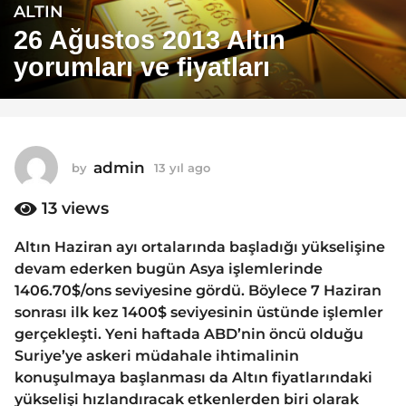
ALTIN
1
3
26 Ağustos 2013 Altın
y
yorumları ve fiyatları
ı
l
a
g
o
admin
by
13 yıl ago
1
1
3
y
13
views
3
ı
y
l
Altın Haziran ayı ortalarında başladığı yükselişine
ı
a
devam ederken bugün Asya işlemlerinde
g
l
o
1406.70$/ons seviyesine gördü. Böylece 7 Haziran
a
sonrası ilk kez 1400$ seviyesinin üstünde işlemler
g
gerçekleşti. Yeni haftada ABD’nin öncü olduğu
o
Suriye’ye askeri müdahale ihtimalinin
konuşulmaya başlanması da Altın fiyatlarındaki
yükselişi hızlandıracak etkenlerden biri olarak