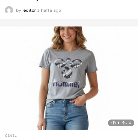
by
editor
3 hafta ago
2
a
y
a
g
o
1
0
GENEL