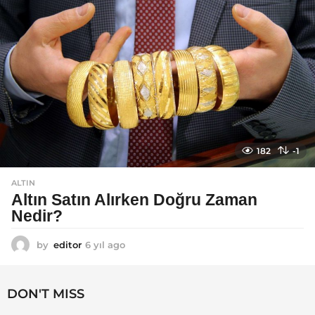
182
-1
ALTIN
Altın Satın Alırken Doğru Zaman
Nedir?
by
editor
6 yıl ago
6
y
ı
l
DON'T MISS
a
g