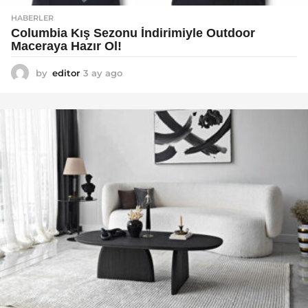
HABERLER
Columbia Kış Sezonu İndirimiyle Outdoor
Maceraya Hazır Ol!
by
editor
3 ay ago
4
a
y
a
g
o