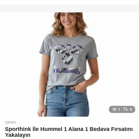
a
y
a
g
o
1
0
GENEL
Sporthink İle Hummel 1 Alana 1 Bedava Fırsatını
Yakalayın