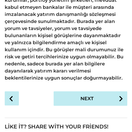
kurumlar, portföy yönetim şirketleri, mevduat
kabul etmeyen bankalar ile müşteri arasında
imzalanacak yatırım danışmanlığı sözleşmesi
çerçevesinde sunulmaktadır. Burada yer alan
yorum ve tavsiyeler, yorum ve tavsiyede
bulunanların kişisel görüşlerine dayanmaktadır
ve yalnızca bilgilendirme amaçlı ve kişisel
kullanım içindir. Bu görüşler mali durumunuz ile
risk ve getiri tercihlerinize uygun olmayabilir. Bu
nedenle, sadece burada yer alan bilgilere
dayanılarak yatırım kararı verilmesi
beklentilerinize uygun sonuçlar doğurmayabilir.
P
NEXT
o
s
t
P
LIKE IT? SHARE WITH YOUR FRIENDS!