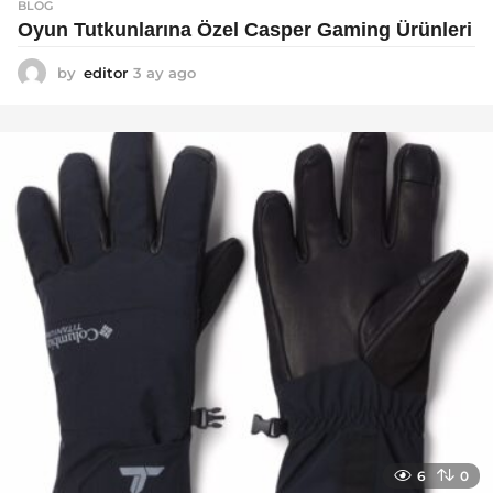
BLOG
Oyun Tutkunlarına Özel Casper Gaming Ürünleri
by
editor
3 ay ago
3
a
y
a
g
o
6
0