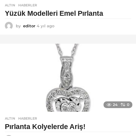
ALTIN
,
HABERLER
Yüzük Modelleri Emel Pırlanta
by
editor
4 yıl ago
4
y
ı
l
a
g
o
24
0
ALTIN
,
HABERLER
Pırlanta Kolyelerde Ariş!