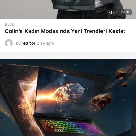
3
0
BLOG
Colin’s Kadın Modasında Yeni Trendleri Keşfet
by
editor
2 ay ago
3
a
y
a
g
o