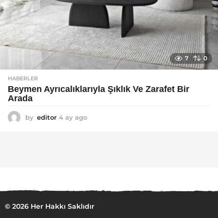
7
0
HABERLER
Beymen Ayrıcalıklarıyla Şıklık Ve Zarafet Bir
Arada
by
editor
4 ay ago
4
a
y
a
g
o
© 2026 Her Hakkı Saklıdır