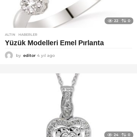
22
0
ALTIN
,
HABERLER
Yüzük Modelleri Emel Pırlanta
by
editor
4 yıl ago
4
y
ı
l
a
g
o
24
0