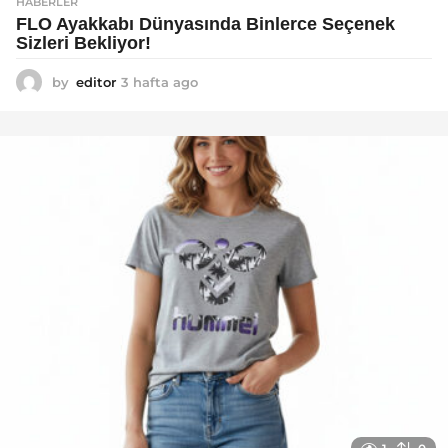
HABERLER
FLO Ayakkabı Dünyasında Binlerce Seçenek
Sizleri Bekliyor!
by
editor
3 hafta ago
2
a
y
a
g
o