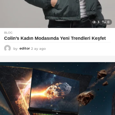
3
0
BLOG
Colin’s Kadın Modasında Yeni Trendleri Keşfet
by
editor
2 ay ago
3
a
y
a
g
o