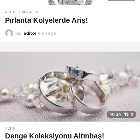
ALTIN
,
HABERLER
Pırlanta Kolyelerde Ariş!
by
editor
4 yıl ago
4
y
ı
l
a
g
o
24
0
ALTIN
Denge Koleksiyonu Altınbaş!