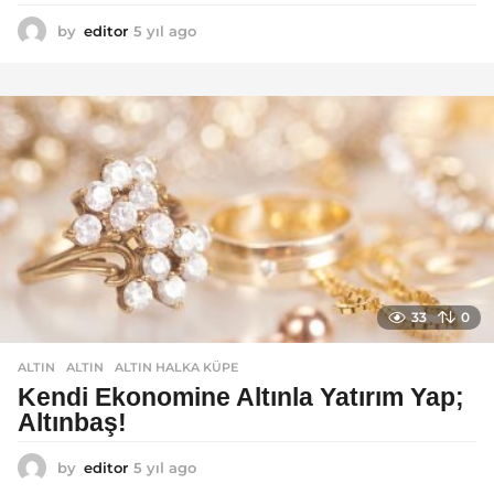
by
editor
5 yıl ago
5
y
ı
l
a
g
o
33
0
ALTIN
ALTIN
,
ALTIN HALKA KÜPE
Kendi Ekonomine Altınla Yatırım Yap;
Altınbaş!
by
editor
5 yıl ago
4
y