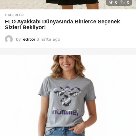
0
0
HABERLER
FLO Ayakkabı Dünyasında Binlerce Seçenek
Sizleri Bekliyor!
by
editor
3 hafta ago
2
a
y
a
g
o