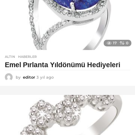
17
0
ALTIN
,
HABERLER
Emel Pırlanta Yıldönümü Hediyeleri
by
editor
3 yıl ago
3
y
ı
l
a
g
o