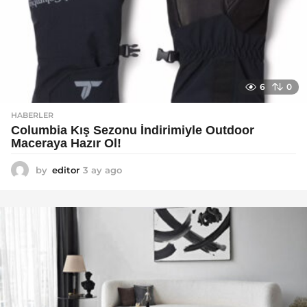
6
0
HABERLER
Columbia Kış Sezonu İndirimiyle Outdoor
Maceraya Hazır Ol!
by
editor
3 ay ago
4
a
y
a
g
o