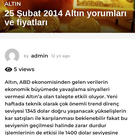
ALTIN
1
2
25 Şubat 2014 Altın yorumları
y
ve fiyatları
ı
l
a
g
o
admin
by
12 yıl ago
1
1
2
y
5
views
2
ı
y
l
Altın, ABD ekonomisinden gelen verilerin
ı
a
ekonomik büyümede yavaşlama sinyalleri
g
l
o
vermesi Altın’a olan talepte etkili oluyor. Yeni
a
haftada teknik olarak çok önemli trend direnç
g
seviyesi 1345 dolar doğru yaşanacak yükselişlerin
o
kar satışları ile karşılanması beklenebilir fakat bu
seviyenin geçilmesi halinde zarar durdur
işlemlerinin de etkisi ile 1400 dolar seviyesine