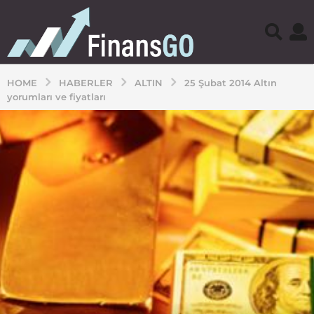
HOME
HABERLER
ALTIN
25 Şubat 2014 Altın
yorumları ve fiyatları