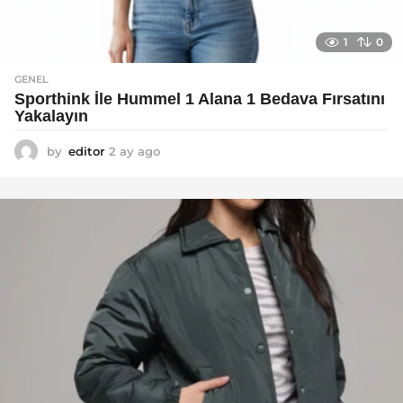
1
0
GENEL
Sporthink İle Hummel 1 Alana 1 Bedava Fırsatını
Yakalayın
by
editor
2 ay ago
2
a
y
a
g
o