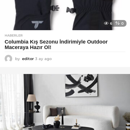
6
0
HABERLER
Columbia Kış Sezonu İndirimiyle Outdoor
Maceraya Hazır Ol!
by
editor
3 ay ago
4
a
y
a
g
o