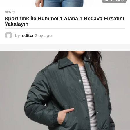
1
0
GENEL
Sporthink İle Hummel 1 Alana 1 Bedava Fırsatını
Yakalayın
by
editor
2 ay ago
2
a
y
a
g
o