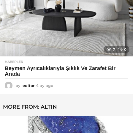
7
0
HABERLER
Beymen Ayrıcalıklarıyla Şıklık Ve Zarafet Bir
Arada
by
editor
4 ay ago
4
a
y
a
MORE FROM:
ALTIN
g
o