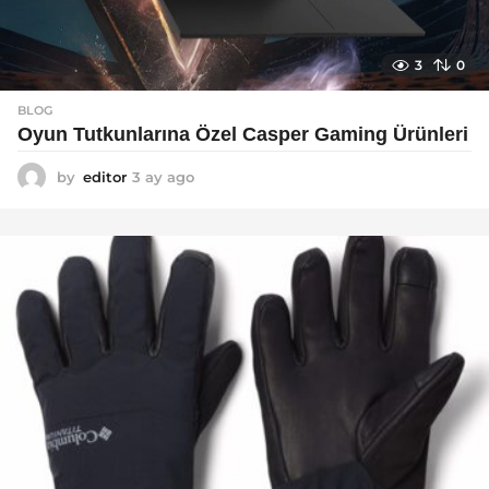
3
0
BLOG
Oyun Tutkunlarına Özel Casper Gaming Ürünleri
by
editor
3 ay ago
3
a
y
a
g
o