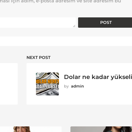
ası için adım, e-posta adresim ve site adresim bu
NEXT POST
Dolar ne kadar yükseli
by
admin