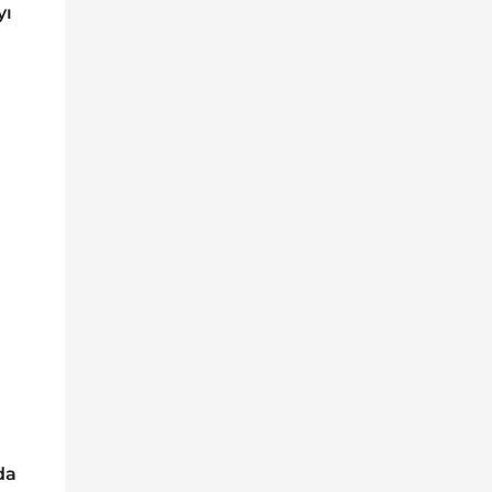
yı
da