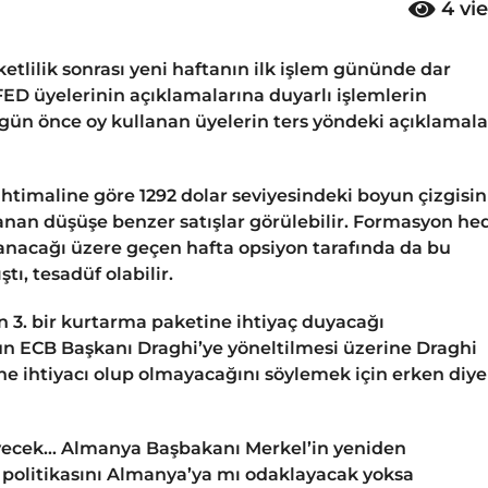
4
vi
etlilik sonrası yeni haftanın ilk işlem gününde dar
FED üyelerinin açıklamalarına duyarlı işlemlerin
 gün önce oy kullanan üyelerin ters yöndeki açıklamala
timaline göre 1292 dolar seviyesindeki boyun çizgisin
nan düşüşe benzer satışlar görülebilir. Formasyon hed
lanacağı üzere geçen hafta opsiyon tarafında da bu
ı, tesadüf olabilir.
n 3. bir kurtarma paketine ihtiyaç duyacağı
ün ECB Başkanı Draghi’ye yöneltilmesi üzerine Draghi
ne ihtiyacı olup olmayacağını söylemek için erken diy
eyecek… Almanya Başbakanı Merkel’in yeniden
 politikasını Almanya’ya mı odaklayacak yoksa