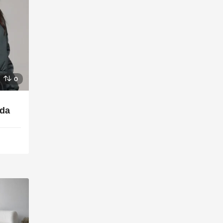
0
nda