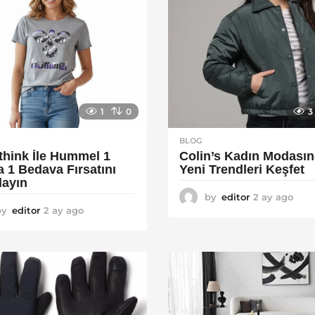
1
0
3
BLOG
think İle Hummel 1
Colin’s Kadın Modası
a 1 Bedava Fırsatını
Yeni Trendleri Keşfet
layın
by
editor
2 ay ago
3
by
editor
2 ay ago
2
a
a
y
y
a
a
g
g
o
o