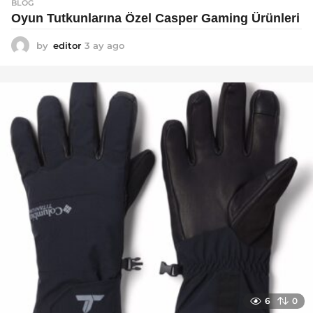
BLOG
Oyun Tutkunlarına Özel Casper Gaming Ürünleri
by
editor
3 ay ago
3
a
y
a
g
o
6
0