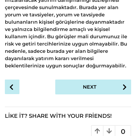
imzalanacak yatırım danışmanlığı sözleşmesi
çerçevesinde sunulmaktadır. Burada yer alan
yorum ve tavsiyeler, yorum ve tavsiyede
bulunanların kişisel görüşlerine dayanmaktadır
ve yalnızca bilgilendirme amaçlı ve kişisel
kullanım içindir. Bu görüşler mali durumunuz ile
risk ve getiri tercihlerinize uygun olmayabilir. Bu
nedenle, sadece burada yer alan bilgilere
dayanılarak yatırım kararı verilmesi
beklentilerinize uygun sonuçlar doğurmayabilir.
P
NEXT
o
s
t
P
LIKE IT? SHARE WITH YOUR FRIENDS!
a
g
0