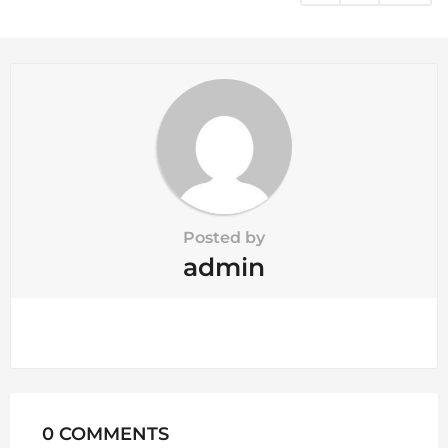
i
n
a
t
i
o
n
Posted by
admin
0 COMMENTS