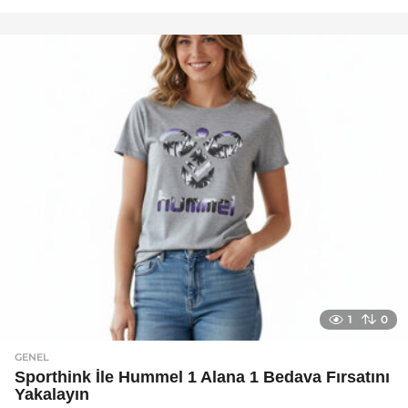
a
y
a
g
o
1
0
GENEL
Sporthink İle Hummel 1 Alana 1 Bedava Fırsatını
Yakalayın