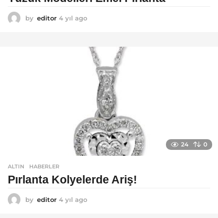
by
editor
4 yıl ago
4
y
ı
l
a
g
o
24
0
ALTIN
,
HABERLER
Pırlanta Kolyelerde Ariş!
by
editor
4 yıl ago
4
y