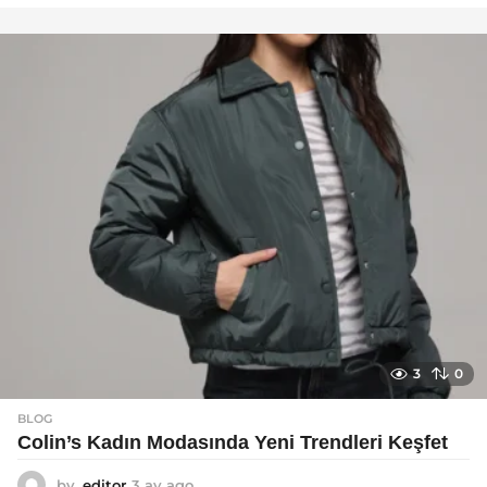
y
a
g
o
3
0
BLOG
Colin’s Kadın Modasında Yeni Trendleri Keşfet
by
editor
3 ay ago
3