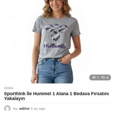
g
o
1
0
GENEL
Sporthink İle Hummel 1 Alana 1 Bedava Fırsatını
Yakalayın
by
editor
2 ay ago
2
a