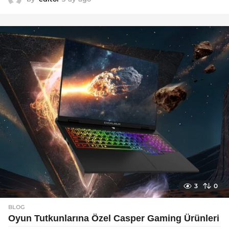
a
y
a
g
o
3
0
BLOG
Oyun Tutkunlarına Özel Casper Gaming Ürünleri