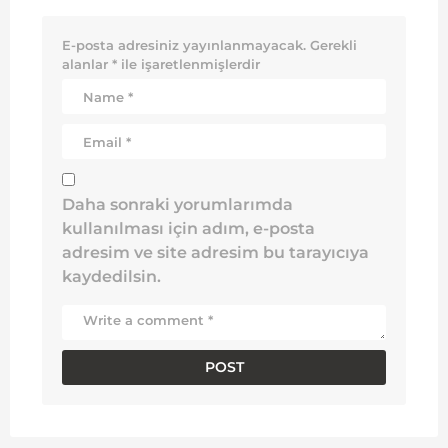
E-posta adresiniz yayınlanmayacak.
Gerekli
alanlar
*
ile işaretlenmişlerdir
Daha sonraki yorumlarımda
kullanılması için adım, e-posta
adresim ve site adresim bu tarayıcıya
kaydedilsin.