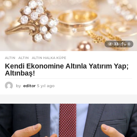
33
0
ALTIN
ALTIN
,
ALTIN HALKA KÜPE
Kendi Ekonomine Altınla Yatırım Yap;
Altınbaş!
by
editor
5 yıl ago
4
y
ı
l
a
g
o