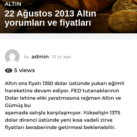
ALTIN
1
3
22 Ağustos 2013 Altın
y
yorumları ve fiyatları
ı
l
a
g
o
admin
by
13 yıl ago
1
1
3
y
5
views
3
ı
y
l
Altın ons fiyatı 1350 dolar üstünde yukarı eğimli
ı
a
hareketine devam ediyor. FED tutanaklarının
g
l
o
Dolar lehine etki yaratmasına rağmen Altın ve
a
Gümüş bu
g
aşamada satışla karşılaşmıyor. Yükselişin 1375
o
dolar direnci üstünde yeni kısa vadeli zirve
fiyatları beraberinde getirmesi beklenebilir.