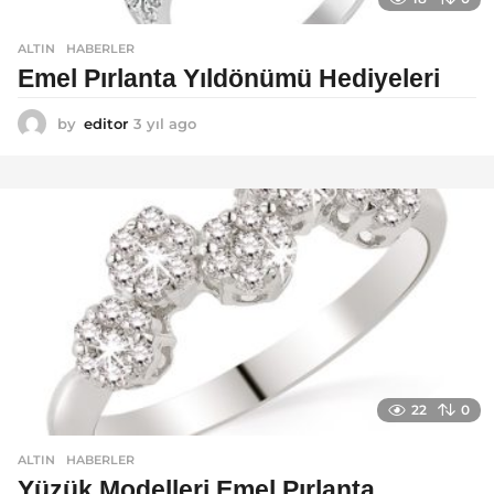
ALTIN
,
HABERLER
Emel Pırlanta Yıldönümü Hediyeleri
by
editor
3 yıl ago
3
y
ı
l
a
g
o
22
0
ALTIN
,
HABERLER
Yüzük Modelleri Emel Pırlanta