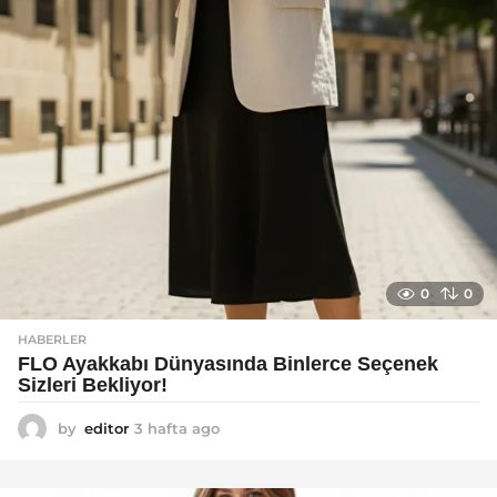
0
0
HABERLER
FLO Ayakkabı Dünyasında Binlerce Seçenek
Sizleri Bekliyor!
by
editor
3 hafta ago
2
a
y
a