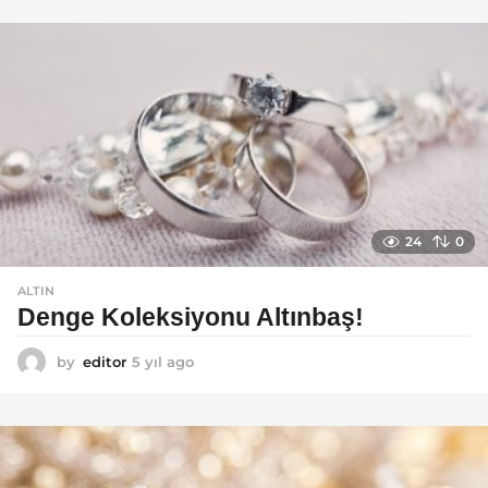
ı
l
a
g
o
24
0
ALTIN
Denge Koleksiyonu Altınbaş!
by
editor
5 yıl ago
5
y
ı
l
a
g
o