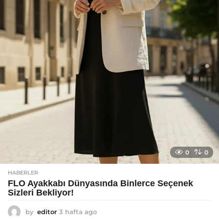
0
0
HABERLER
FLO Ayakkabı Dünyasında Binlerce Seçenek
Sizleri Bekliyor!
by
editor
3 hafta ago
2