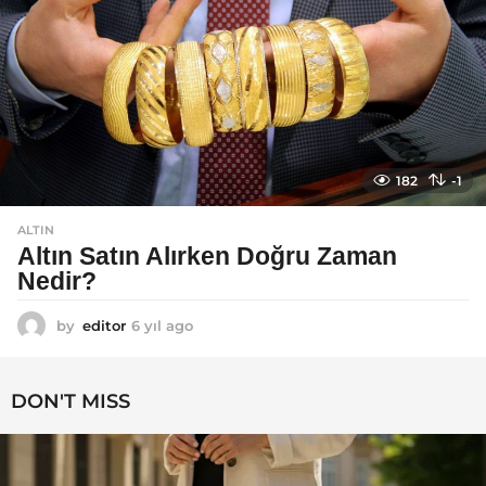
182
-1
ALTIN
Altın Satın Alırken Doğru Zaman
Nedir?
by
editor
6 yıl ago
6
y
ı
l
DON'T MISS
a
g
o