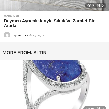
7
0
HABERLER
Beymen Ayrıcalıklarıyla Şıklık Ve Zarafet Bir
Arada
by
editor
4 ay ago
4
a
y
a
MORE FROM:
ALTIN
g
o
18
0