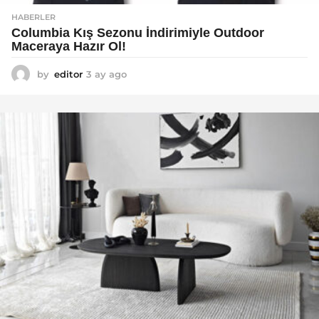
HABERLER
Columbia Kış Sezonu İndirimiyle Outdoor
Maceraya Hazır Ol!
by
editor
3 ay ago
4
a
y
a
g
o