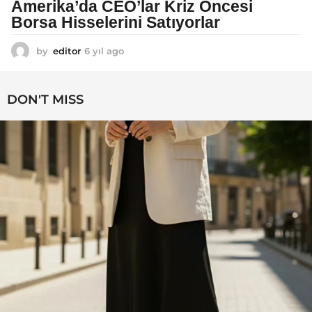
Amerika’da CEO’lar Kriz Öncesi
Borsa Hisselerini Satıyorlar
by
editor
6 yıl ago
6
y
ı
l
DON'T MISS
a
g
o