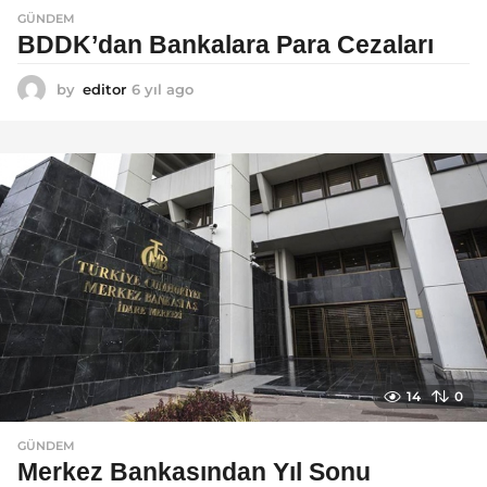
GÜNDEM
BDDK’dan Bankalara Para Cezaları
by
editor
6 yıl ago
6
y
ı
l
a
g
o
14
0
GÜNDEM
Merkez Bankasından Yıl Sonu