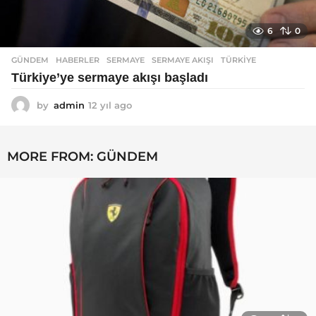
6
0
GÜNDEM
,
HABERLER
SERMAYE
,
SERMAYE AKIŞI
,
TÜRKIYE
Türkiye’ye sermaye akışı başladı
by
admin
12 yıl ago
1
2
y
ı
MORE FROM:
GÜNDEM
l
a
g
o