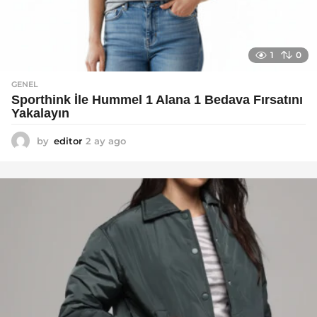
1
0
GENEL
Sporthink İle Hummel 1 Alana 1 Bedava Fırsatını
Yakalayın
by
editor
2 ay ago
2
a
y
a
g
o