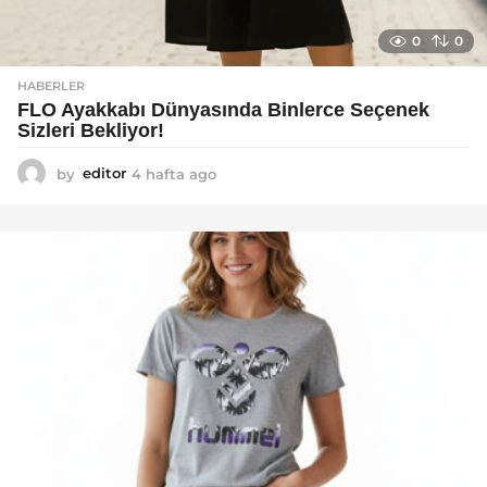
0
0
HABERLER
FLO Ayakkabı Dünyasında Binlerce Seçenek
Sizleri Bekliyor!
by
editor
4 hafta ago
2
a
y
a
g
o