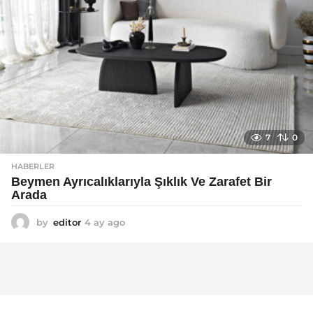
7
0
HABERLER
Beymen Ayrıcalıklarıyla Şıklık Ve Zarafet Bir
Arada
by
editor
4 ay ago
4
a
y
a
g
o