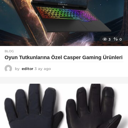
3
0
BLOG
Oyun Tutkunlarına Özel Casper Gaming Ürünleri
by
editor
3 ay ago
3
a
y
a
g
o