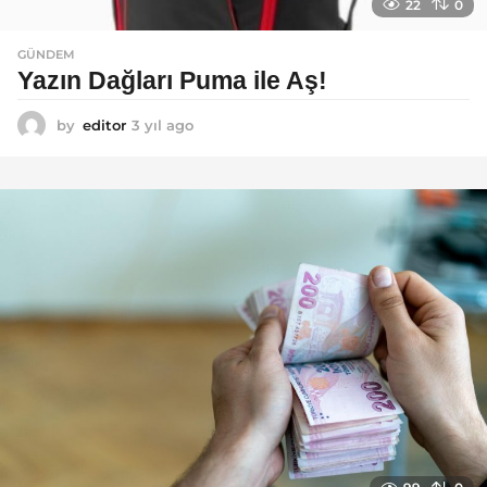
22
0
GÜNDEM
Yazın Dağları Puma ile Aş!
by
editor
3 yıl ago
3
y
ı
l
a
g
o