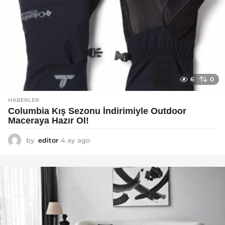
6
0
HABERLER
Columbia Kış Sezonu İndirimiyle Outdoor
Maceraya Hazır Ol!
by
editor
4 ay ago
4
a
y
a
g
o