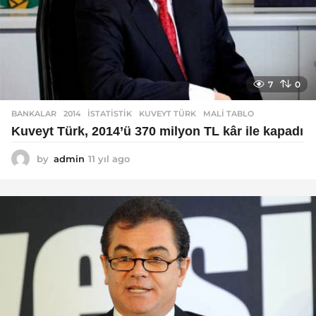
7
0
BANKALAR
2014
,
ISTATISTIK
,
KUVEYT TÜRK
,
MALI TABLO
Kuveyt Türk, 2014’ü 370 milyon TL kâr ile kapadı
by
admin
11 yıl ago
1
1
y
ı
l
a
g
o