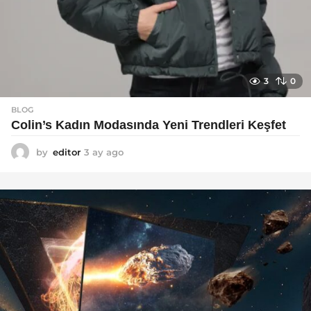
3
0
BLOG
Colin’s Kadın Modasında Yeni Trendleri Keşfet
by
editor
3 ay ago
3
a
y
a
g
o