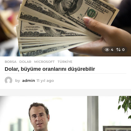
4
0
BORSA
DOLAR
,
MICROSOFT
,
TÜRKIYE
Dolar, büyüme oranlarını düşürebilir
by
admin
11 yıl ago
1
1
y
ı
l
a
g
o