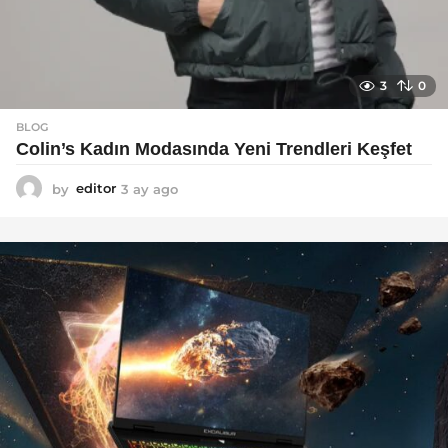
3
0
BLOG
Colin’s Kadın Modasında Yeni Trendleri Keşfet
by
editor
3 ay ago
3
a
y
a
g
o