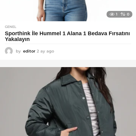
1
0
GENEL
Sporthink İle Hummel 1 Alana 1 Bedava Fırsatını
Yakalayın
by
editor
2 ay ago
2
a
y
a
g
o