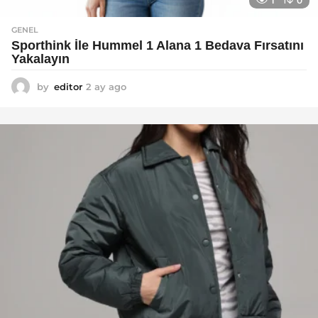
1
0
GENEL
Sporthink İle Hummel 1 Alana 1 Bedava Fırsatını
Yakalayın
by
editor
2 ay ago
2
a
y
a
g
o