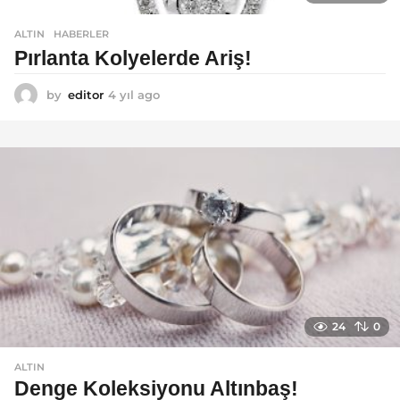
ALTIN
,
HABERLER
Pırlanta Kolyelerde Ariş!
by
editor
4 yıl ago
4
y
ı
l
a
g
o
24
0
ALTIN
Denge Koleksiyonu Altınbaş!