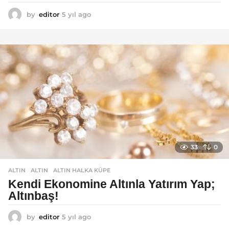
by
editor
5 yıl ago
5
y
ı
l
a
g
o
33
0
ALTIN
ALTIN
,
ALTIN HALKA KÜPE
Kendi Ekonomine Altınla Yatırım Yap;
Altınbaş!
by
editor
5 yıl ago
4
y