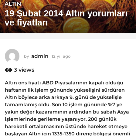
ALTIN
1
2
19 Şubat 2014 Altın yorumları
y
ve fiyatları
ı
l
a
g
o
admin
by
12 yıl ago
1
1
2
y
3
views
2
ı
y
l
Altın ons fiyatı ABD Piyasalarının kapalı olduğu
ı
a
haftanın ilk işlem gününde yükselişini sürdüren
g
l
o
Altın böylece arka arkaya 9. günü de yükselişle
a
tamamlamış oldu. Son 10 işlem gününde %7’ye
g
yakın değer kazanımının ardından bu sabah Asya
o
işlemlerinde gerileme yaşanıyor. 200 günlük
hareketli ortalamasının üstünde hareket etmeye
başlayan Altın için 1335-1350 direnç bölgesi önemli