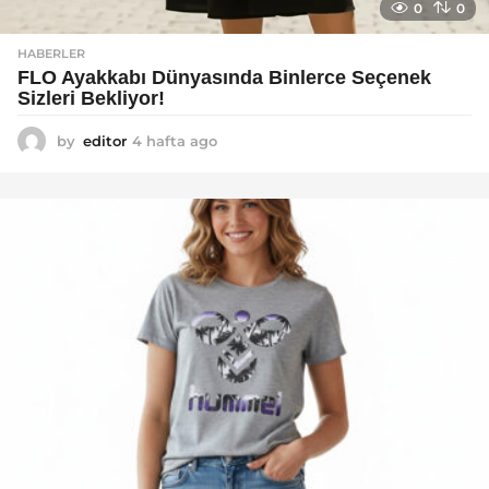
0
0
HABERLER
FLO Ayakkabı Dünyasında Binlerce Seçenek
Sizleri Bekliyor!
by
editor
4 hafta ago
2
a
y
a
g
o