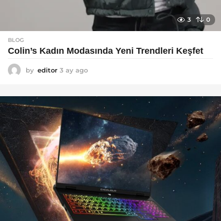
3
0
BLOG
Colin’s Kadın Modasında Yeni Trendleri Keşfet
by
editor
3 ay ago
3
a
y
a
g
o