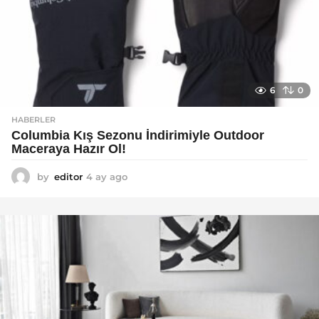
6
0
HABERLER
Columbia Kış Sezonu İndirimiyle Outdoor
Maceraya Hazır Ol!
by
editor
4 ay ago
4
a
y
a
g
o