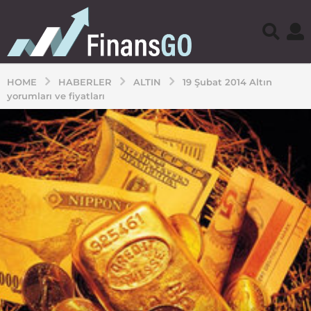
HOME
HABERLER
ALTIN
19 Şubat 2014 Altın
yorumları ve fiyatları