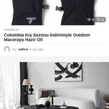
6
0
HABERLER
Columbia Kış Sezonu İndirimiyle Outdoor
Maceraya Hazır Ol!
by
editor
4 ay ago
4
a
y
a
g
o