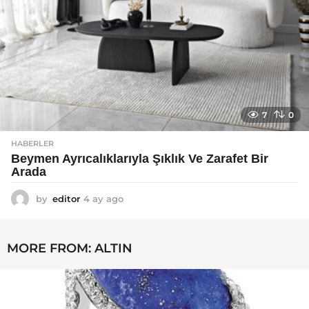
7
0
HABERLER
Beymen Ayrıcalıklarıyla Şıklık Ve Zarafet Bir
Arada
by
editor
4 ay ago
4
a
y
a
MORE FROM:
ALTIN
g
o