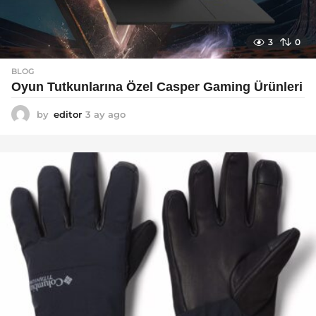
3
0
BLOG
Oyun Tutkunlarına Özel Casper Gaming Ürünleri
by
editor
3 ay ago
3
a
y
a
g
o