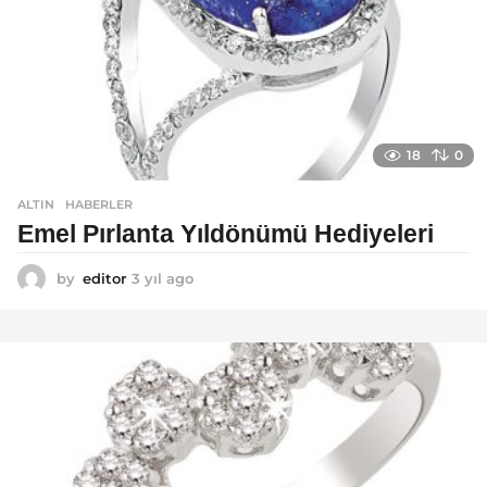
18
0
ALTIN
,
HABERLER
Emel Pırlanta Yıldönümü Hediyeleri
by
editor
3 yıl ago
3
y
ı
l
a
g
o