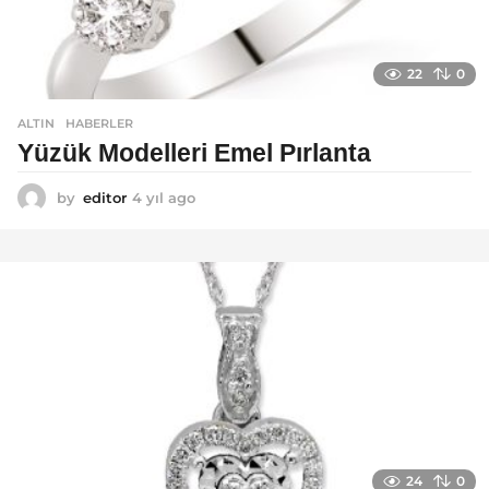
22
0
ALTIN
,
HABERLER
Yüzük Modelleri Emel Pırlanta
by
editor
4 yıl ago
4
y
ı
l
a
g
o
24
0