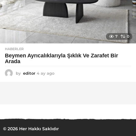
7
0
HABERLER
Beymen Ayrıcalıklarıyla Şıklık Ve Zarafet Bir
Arada
by
editor
4 ay ago
4
a
y
a
g
o
© 2026 Her Hakkı Saklıdır