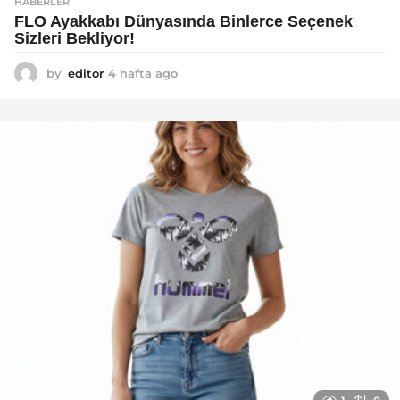
HABERLER
FLO Ayakkabı Dünyasında Binlerce Seçenek
Sizleri Bekliyor!
by
editor
4 hafta ago
2
a
y
a
g
o