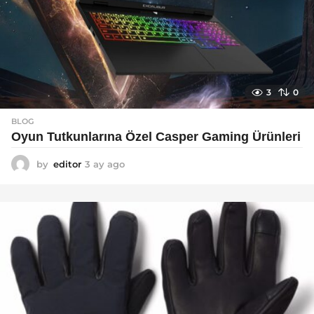
3
0
BLOG
Oyun Tutkunlarına Özel Casper Gaming Ürünleri
by
editor
3 ay ago
3
a
y
a
g
o