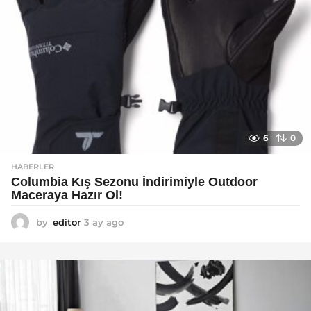
6
0
HABERLER
Columbia Kış Sezonu İndirimiyle Outdoor
Maceraya Hazır Ol!
by
editor
3 ay ago
4
a
y
a
g
o