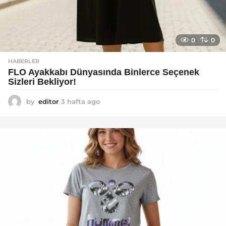
0
0
HABERLER
FLO Ayakkabı Dünyasında Binlerce Seçenek
Sizleri Bekliyor!
by
editor
3 hafta ago
2
a
y
a
g
o