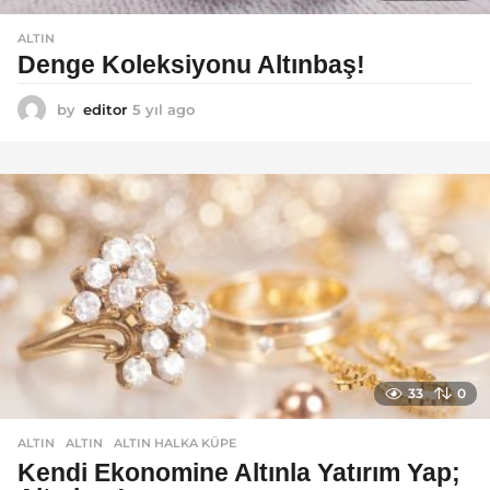
ALTIN
Denge Koleksiyonu Altınbaş!
by
editor
5 yıl ago
5
y
ı
l
a
g
o
33
0
ALTIN
ALTIN
,
ALTIN HALKA KÜPE
Kendi Ekonomine Altınla Yatırım Yap;