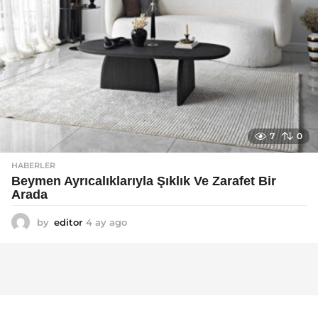
7
0
HABERLER
Beymen Ayrıcalıklarıyla Şıklık Ve Zarafet Bir
Arada
by
editor
4 ay ago
4
a
y
a
g
o