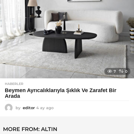
7
0
HABERLER
Beymen Ayrıcalıklarıyla Şıklık Ve Zarafet Bir
Arada
by
editor
4 ay ago
4
a
y
a
MORE FROM:
ALTIN
g