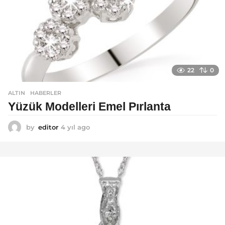
22
0
ALTIN
,
HABERLER
Yüzük Modelleri Emel Pırlanta
by
editor
4 yıl ago
4
y
ı
l
a
g
o