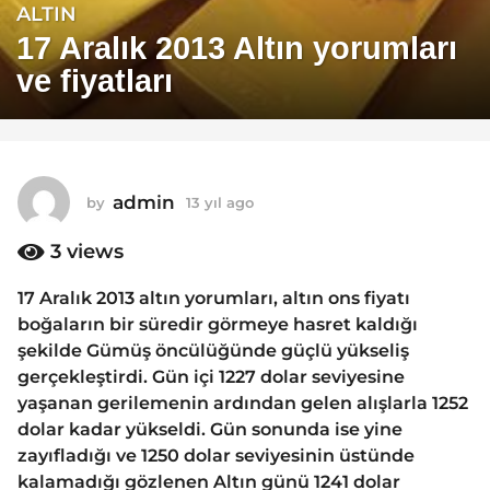
ALTIN
1
3
17 Aralık 2013 Altın yorumları
y
ve fiyatları
ı
l
a
g
o
admin
by
13 yıl ago
1
1
3
y
3
views
3
ı
y
l
17 Aralık 2013 altın yorumları, altın ons fiyatı
ı
a
boğaların bir süredir görmeye hasret kaldığı
g
l
o
şekilde Gümüş öncülüğünde güçlü yükseliş
a
gerçekleştirdi. Gün içi 1227 dolar seviyesine
g
yaşanan gerilemenin ardından gelen alışlarla 1252
o
dolar kadar yükseldi. Gün sonunda ise yine
zayıfladığı ve 1250 dolar seviyesinin üstünde
kalamadığı gözlenen Altın günü 1241 dolar