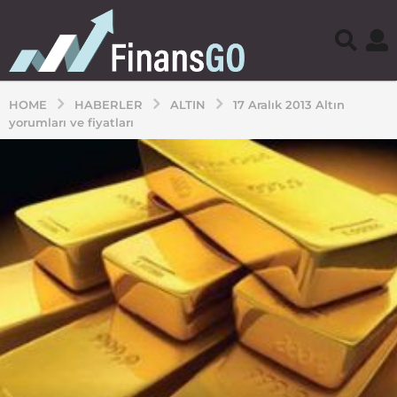
HOME
HABERLER
ALTIN
17 Aralık 2013 Altın
yorumları ve fiyatları