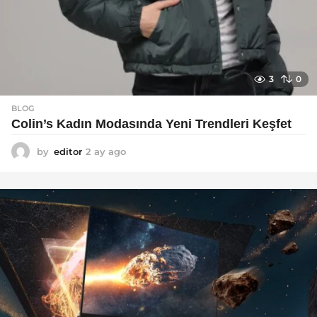
3
0
BLOG
Colin’s Kadın Modasında Yeni Trendleri Keşfet
by
editor
2 ay ago
3
a
y
a
g
o