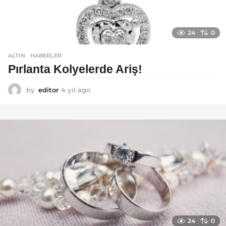
24
0
ALTIN
,
HABERLER
Pırlanta Kolyelerde Ariş!
by
editor
4 yıl ago
4
y
ı
l
a
g
o
24
0