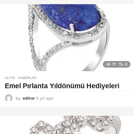
o
17
0
ALTIN
,
HABERLER
Emel Pırlanta Yıldönümü Hediyeleri
by
editor
3 yıl ago
3
y
ı
l
a
g
o