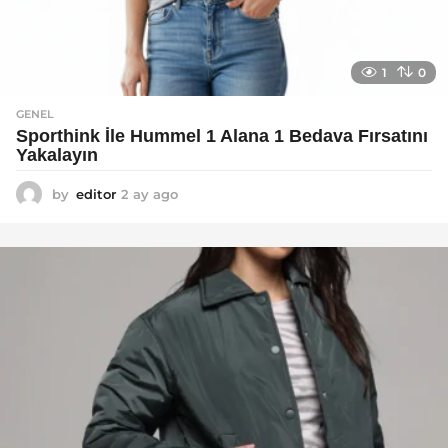
1
0
GENEL
Sporthink İle Hummel 1 Alana 1 Bedava Fırsatını
Yakalayın
by
editor
2 ay ago
2
a
y
a
g
o