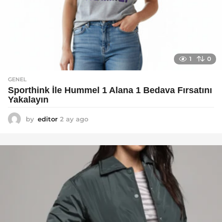
1
0
GENEL
Sporthink İle Hummel 1 Alana 1 Bedava Fırsatını
Yakalayın
by
editor
2 ay ago
2
a
y
a
g
o