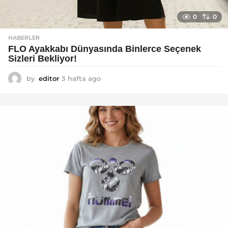
0
0
HABERLER
FLO Ayakkabı Dünyasında Binlerce Seçenek
Sizleri Bekliyor!
by
editor
3 hafta ago
2
a
y
a
g
o