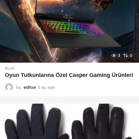
3
0
BLOG
Oyun Tutkunlarına Özel Casper Gaming Ürünleri
by
editor
3 ay ago
3
a
y
a
g
o