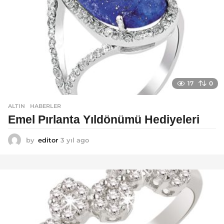
17
0
ALTIN
,
HABERLER
Emel Pırlanta Yıldönümü Hediyeleri
by
editor
3 yıl ago
3
y
ı
l
a
g
o