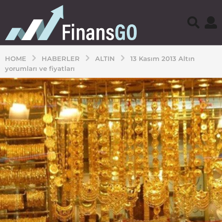
HOME
HABERLER
ALTIN
13 Kasım 2013 Altın
yorumları ve fiyatları