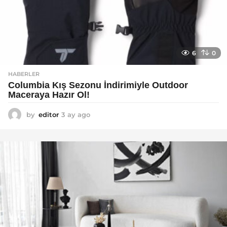
6
0
HABERLER
Columbia Kış Sezonu İndirimiyle Outdoor
Maceraya Hazır Ol!
by
editor
3 ay ago
4
a
y
a
g
o