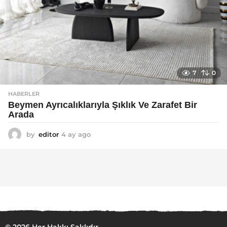
7
0
HABERLER
Beymen Ayrıcalıklarıyla Şıklık Ve Zarafet Bir
Arada
by
editor
4 ay ago
4
a
y
a
g
o