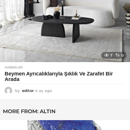
7
0
HABERLER
Beymen Ayrıcalıklarıyla Şıklık Ve Zarafet Bir
Arada
by
editor
4 ay ago
4
a
y
a
MORE FROM:
ALTIN
g
o