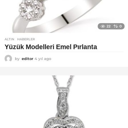
22
0
ALTIN
,
HABERLER
Yüzük Modelleri Emel Pırlanta
by
editor
4 yıl ago
4
y
ı
l
a
g
o