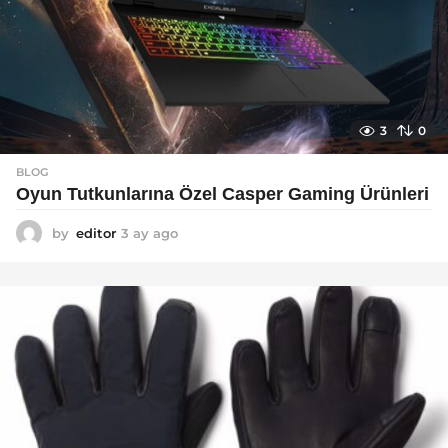
3
0
BLOG
Oyun Tutkunlarına Özel Casper Gaming Ürünleri
by
editor
3 ay ago
3
a
y
a
g
o