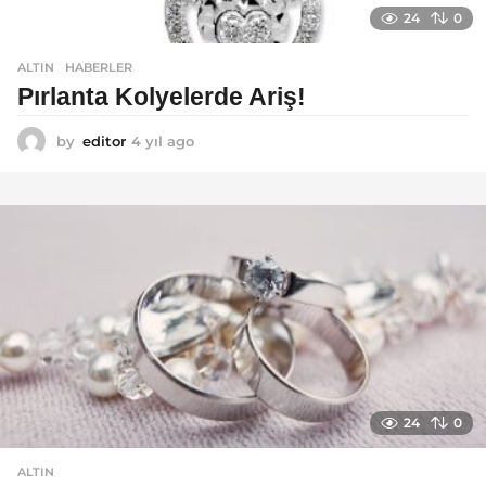
24
0
ALTIN
,
HABERLER
Pırlanta Kolyelerde Ariş!
by
editor
4 yıl ago
4
y
ı
l
a
g
o
24
0
ALTIN