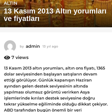
ALTIN
1
3
13 Kasım 2013 Altın yorumları
y
ve fiyatları
ı
l
a
g
o
admin
by
13 yıl ago
1
1
3
y
7
views
3
ı
y
l
13 Kasım 2013 altın yorumları, altın ons fiyatı, 1365
ı
a
dolar seviyesinden başlayan satışların devam
g
l
o
ettiği görülüyor. Günlük kapanışın Haziran
a
ayından gelen destek seviyesinin altında
g
yapılması olumsuz görüntü verirken Asya
o
işlemlerinde kırılan destek seviyesine doğru
tekrar yükselme eğiliminde olduğu dikkat çekiyor.
ABD tarafından bugün önemli bir veri