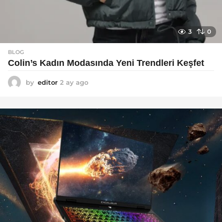
3
0
BLOG
Colin’s Kadın Modasında Yeni Trendleri Keşfet
by
editor
2 ay ago
3
a
y
a
g
o