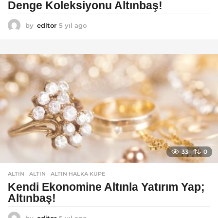
Denge Koleksiyonu Altınbaş!
by
editor
5 yıl ago
5
y
ı
l
a
g
o
33
0
ALTIN
ALTIN
,
ALTIN HALKA KÜPE
Kendi Ekonomine Altınla Yatırım Yap;
Altınbaş!