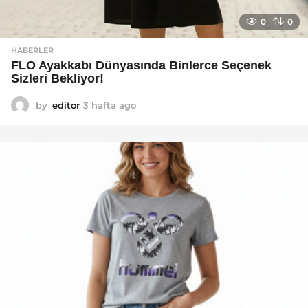
0
0
HABERLER
FLO Ayakkabı Dünyasında Binlerce Seçenek
Sizleri Bekliyor!
by
editor
3 hafta ago
2
a
y
a
g
o