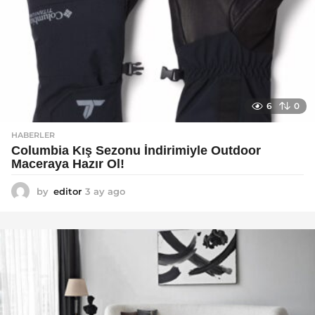
6
0
HABERLER
Columbia Kış Sezonu İndirimiyle Outdoor
Maceraya Hazır Ol!
by
editor
3 ay ago
4
a
y
a
g
o