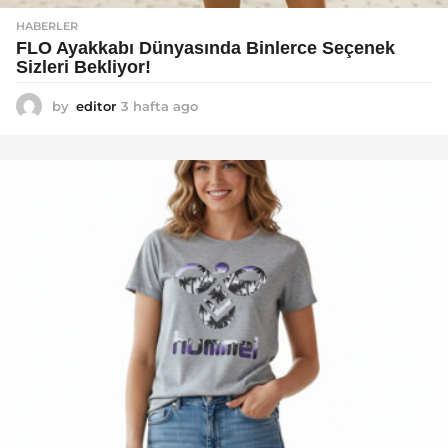
HABERLER
FLO Ayakkabı Dünyasında Binlerce Seçenek
Sizleri Bekliyor!
by
editor
3 hafta ago
2
a
y
a
g
o