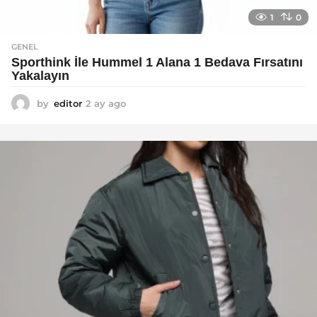
1
0
GENEL
Sporthink İle Hummel 1 Alana 1 Bedava Fırsatını
Yakalayın
by
editor
2 ay ago
2
a
y
a
g
o