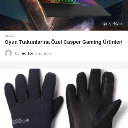
3
0
BLOG
Oyun Tutkunlarına Özel Casper Gaming Ürünleri
by
editor
3 ay ago
3
a
y
a
g
o