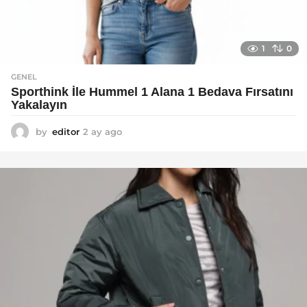
1
0
GENEL
Sporthink İle Hummel 1 Alana 1 Bedava Fırsatını
Yakalayın
by
editor
2 ay ago
2
a
y
a
g
o