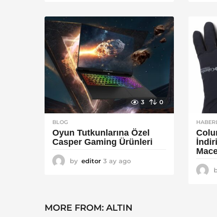
y
a
g
o
3
0
BLOG
HABER
Oyun Tutkunlarına Özel
Colu
Casper Gaming Ürünleri
İndi
Mace
by
editor
3 ay ago
3
a
y
a
g
MORE FROM:
ALTIN
o