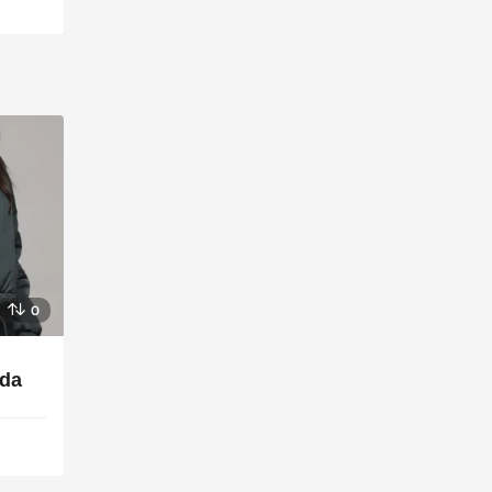
0
nda