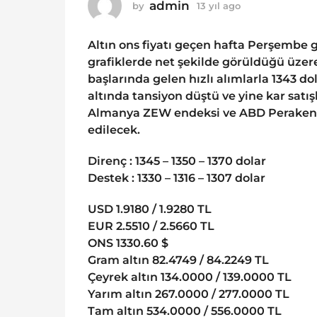
o
admin
by
13 yıl ago
1
1
3
y
3
Altın ons fiyatı geçen hafta Perşembe g
ı
y
l
grafiklerde net şekilde görüldüğü üze
ı
a
başlarında gelen hızlı alımlarla 1343 d
g
l
altında tansiyon düştü ve yine kar satış
o
a
Almanya ZEW endeksi ve ABD Perakende 
g
edilecek.
o
Direnç : 1345 – 1350 – 1370 dolar
Destek : 1330 – 1316 – 1307 dolar
USD 1.9180 / 1.9280 TL
EUR 2.5510 / 2.5660 TL
ONS 1330.60 $
Gram altın 82.4749 / 84.2249 TL
Çeyrek altın 134.0000 / 139.0000 TL
Yarım altın 267.0000 / 277.0000 TL
Tam altın 534.0000 / 556.0000 TL