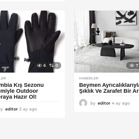
y
a
a
g
g
o
o
6
0
7
LER
HABERLER
mbia Kış Sezonu
Beymen Ayrıcalıklarıyl
rimiyle Outdoor
Şıklık Ve Zarafet Bir A
raya Hazır Ol!
by
editor
4 ay ago
4
by
editor
3 ay ago
4
a
a
y
y
a
a
g
g
o
o