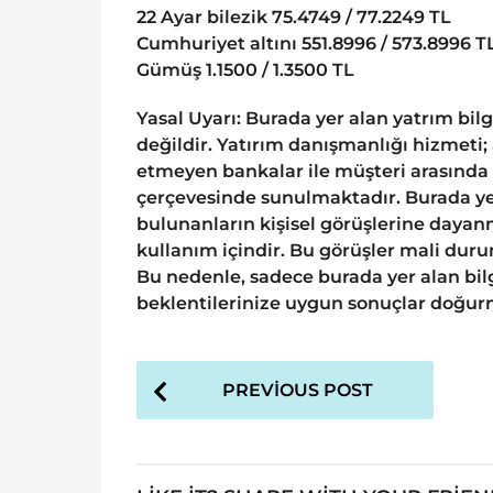
22 Ayar bilezik 75.4749 / 77.2249 TL
Cumhuriyet altını 551.8996 / 573.8996 T
Gümüş 1.1500 / 1.3500 TL
Yasal Uyarı: Burada yer alan yatrım bil
değildir. Yatırım danışmanlığı hizmeti;
etmeyen bankalar ile müşteri arasında
çerçevesinde sunulmaktadır. Burada yer
bulunanların kişisel görüşlerine dayanm
kullanım içindir. Bu görüşler mali durum
Bu nedenle, sadece burada yer alan bilg
beklentilerinize uygun sonuçlar doğurm
P
PREVIOUS POST
o
s
t