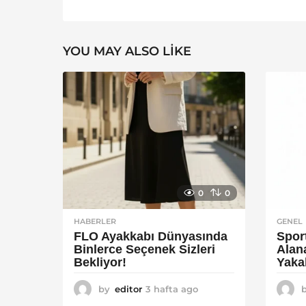
YOU MAY ALSO LIKE
0
0
HABERLER
GENEL
FLO Ayakkabı Dünyasında
Spor
Binlerce Seçenek Sizleri
Alan
Bekliyor!
Yaka
by
editor
3 hafta ago
2
a