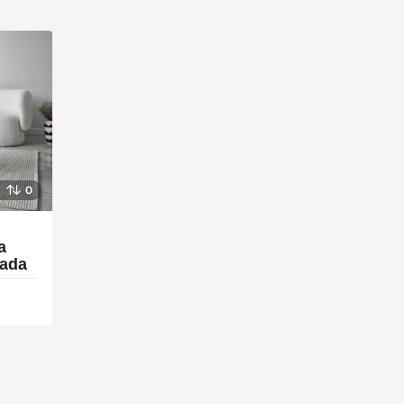
0
a
rada