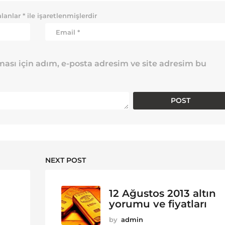
alanlar
*
ile işaretlenmişlerdir
ası için adım, e-posta adresim ve site adresim bu
NEXT POST
12 Ağustos 2013 altın
yorumu ve fiyatları
by
admin