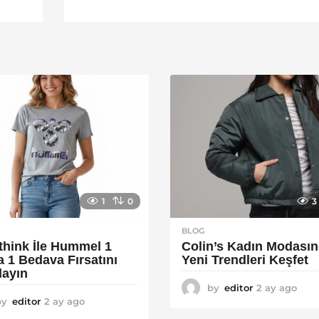
1
0
3
BLOG
think İle Hummel 1
Colin’s Kadın Modası
a 1 Bedava Fırsatını
Yeni Trendleri Keşfet
layın
by
editor
2 ay ago
3
by
editor
2 ay ago
2
a
a
y