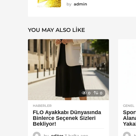
by
admin
YOU MAY ALSO LIKE
0
0
HABERLER
GENEL
FLO Ayakkabı Dünyasında
Spor
Binlerce Seçenek Sizleri
Alan
Bekliyor!
Yaka
by
editor
3 hafta ago
2