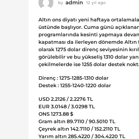
o
admin
by
12 yıl ago
1
1
2
y
2
Altın ons diyatı yeni haftaya ortalamal
ı
y
l
üstünde başlıyor. Cuma günü açıklanan A
ı
a
programlarında kesinti yapmaya devam 
g
l
kapatması da ilerleyen dönemde Altın fi
o
a
olarak 1275 dolar direnç seviyesinin kır
g
görülebilir ve bu yükseliş 1310 dolar y
o
çekilmelerde ise 1255 dolar destek nokta
Direnç : 1275-1285-1310 dolar
Destek : 1255-1240-1220 dolar
USD 2.2126 / 2.2276 TL
EUR 3.0148 / 3.0298 TL
ONS 1273.88 $
Gram altın 89.7110 / 90.5010 TL
Çeyrek altın 142.7110 / 152.2110 TL
Yarım altın 285.4220 / 304.4220 TL