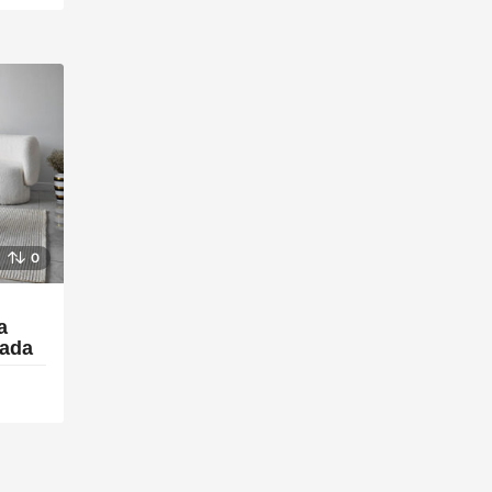
0
a
rada