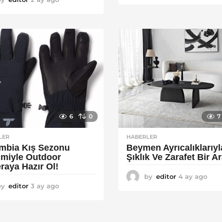
a
y
y
a
a
g
g
o
o
6
0
7
LER
HABERLER
mbia Kış Sezonu
Beymen Ayrıcalıklarıyl
rimiyle Outdoor
Şıklık Ve Zarafet Bir A
raya Hazır Ol!
by
editor
4 ay ago
4
by
editor
3 ay ago
4
a
a
y
y
a
a
g