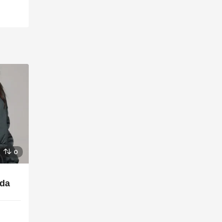
0
nda