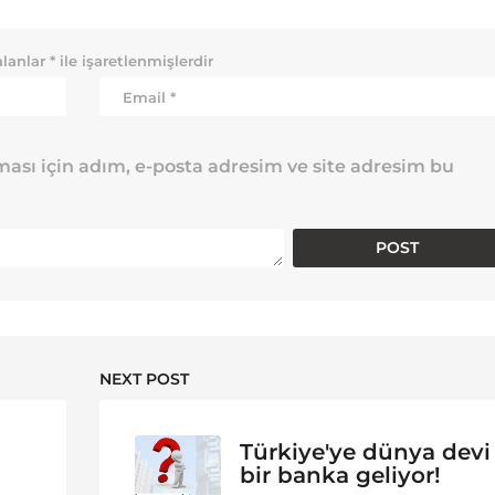
alanlar
*
ile işaretlenmişlerdir
ası için adım, e-posta adresim ve site adresim bu
NEXT POST
Türkiye'ye dünya devi
bir banka geliyor!