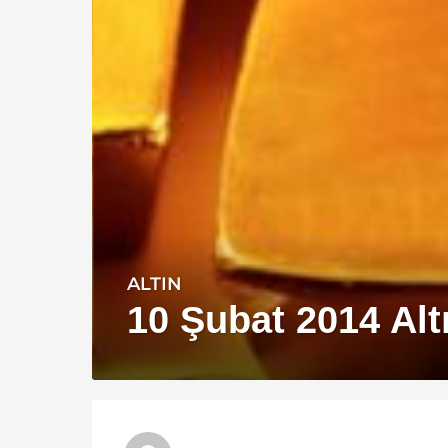
ALTIN
1
2
10 Şubat 2014 Altı
y
ı
l
a
g