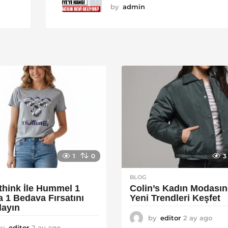
by
admin
1
0
3
BLOG
think İle Hummel 1
Colin’s Kadın Modası
a 1 Bedava Fırsatını
Yeni Trendleri Keşfet
layın
by
editor
2 ay ago
3
by
editor
2 ay ago
2
a