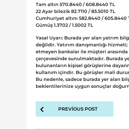
Tam altın 570.8440 / 608.8440 TL
22 Ayar bilezik 82.7110 / 83.5010 TL
Cumhuriyet altını 582.8440 / 605.8440 
Gümüş 1.3702 / 1.5002 TL
Yasal Uyarı: Burada yer alan yatrım bil
değildir. Yatırım danışmanlığı hizmeti;
etmeyen bankalar ile müşteri arasında
çerçevesinde sunulmaktadır. Burada yer
bulunanların kişisel görüşlerine dayanm
kullanım içindir. Bu görüşler mali durum
Bu nedenle, sadece burada yer alan bilg
beklentilerinize uygun sonuçlar doğurm
P
PREVIOUS POST
o
s