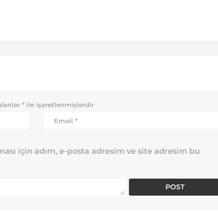
alanlar
*
ile işaretlenmişlerdir
ası için adım, e-posta adresim ve site adresim bu