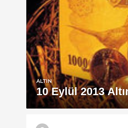
ALTIN
1
3
10 Eylül 2013 Altı
y
ı
l
a
g