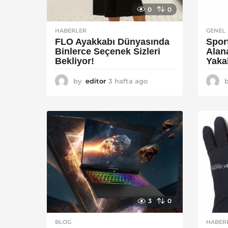
0
0
HABERLER
GENEL
FLO Ayakkabı Dünyasında
Spor
Binlerce Seçenek Sizleri
Alan
Bekliyor!
Yaka
by
editor
3 hafta ago
2
a
y
a
g
o
3
0
BLOG
HABER