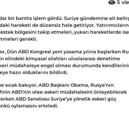
5
vi
 dar bir bantta işlem gördü. Suriye gündemine ait belir
daki hareketi de düzensiz hale getiriyor. Yatırımcıların
destek bölgesini takip etmeleri, yukarı hareketlerde ise
tmeleri gerekli.
fliyor, Dün ABD Kongresi yeni yasama yılına başlarken R
in elindeki kimyasal silahları uluslararası denetime
keri müdahaleye engel olması durumunda kendilerini
e hazır olduklarını bildirdi.
e sıcak bakıyor, ABD Başkanı Obama, Rusya’nın
klifinin ABD’nin olası askeri müdahalesini önleyebilecek
derken ABD Senatosu Suriye’ye yönelik askeri güç
nkü oylamasını erteledi.