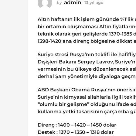
o
admin
by
13 yıl ago
1
1
3
y
3
Altın haftanın ilk işlem gününde %1’lik
ı
y
l
bir ortamın oluşmaması Altın fiyatların
ı
a
teknik olarak geri gelişlerde 1370-1385 
g
l
1398-1420 ana direnç bölgesine dikkat e
o
a
g
Suriye stresi Rusya’nın teklifi ile hafi
o
Dışişleri Bakanı Sergey Lavrov, Suriye’n
vermesinin bu ülkeye düzenlenecek as
derhal Şam yönetimiyle diyaloga geçmey
ABD Başkanı Obama Rusya’nın önerisin
Suriye’nin kimyasal silahlarla ilgili te
“olumlu bir gelişme” olduğunu ifade e
kullanma yetki tasarısının çarşamba gü
Direnç : 1400 – 1420 – 1450 dolar
Destek : 1370 – 1350 – 1318 dolar