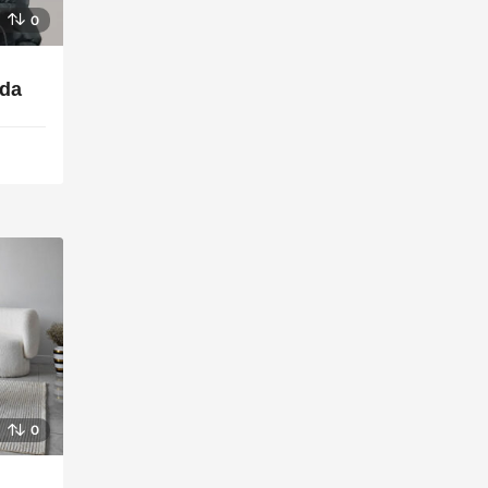
0
nda
0