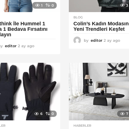
1
0
3
BLOG
think İle Hummel 1
Colin’s Kadın Modası
a 1 Bedava Fırsatını
Yeni Trendleri Keşfet
layın
by
editor
2 ay ago
3
by
editor
2 ay ago
2
a
a
y
y
a
a
g
g
o
o
6
0
7
LER
HABERLER