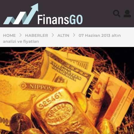
HOME
HABERLER
ALTIN
07 Haziran 2013 altın
analizi ve fiyatları