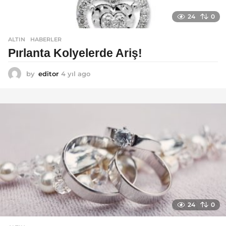
24
0
ALTIN
,
HABERLER
Pırlanta Kolyelerde Ariş!
by
editor
4 yıl ago
4
y
ı
l
a
g
o
24
0