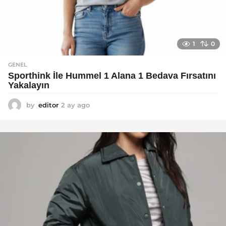
1
0
GENEL
Sporthink İle Hummel 1 Alana 1 Bedava Fırsatını
Yakalayın
by
editor
2 ay ago
2
a
y
a
g
o