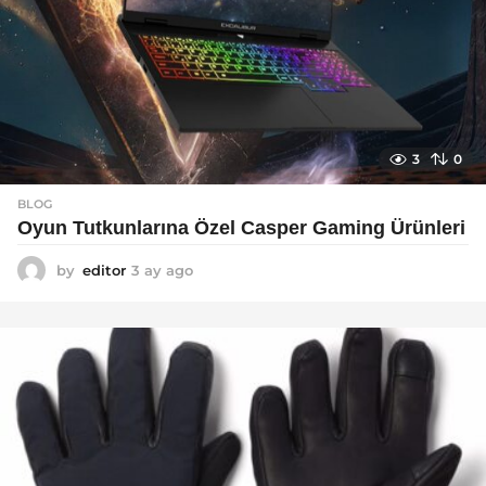
3
0
BLOG
Oyun Tutkunlarına Özel Casper Gaming Ürünleri
by
editor
3 ay ago
3
a
y
a
g
o