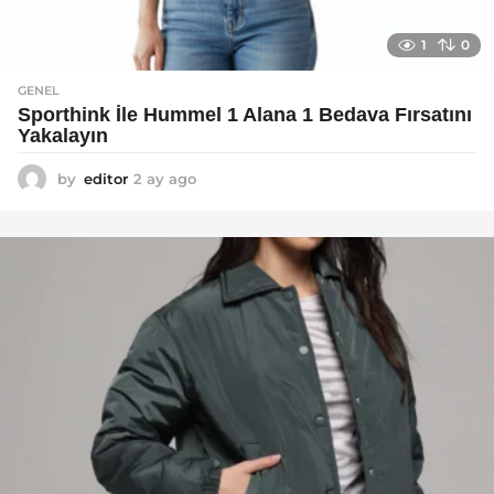
1
0
GENEL
Sporthink İle Hummel 1 Alana 1 Bedava Fırsatını
Yakalayın
by
editor
2 ay ago
2
a
y
a
g
o