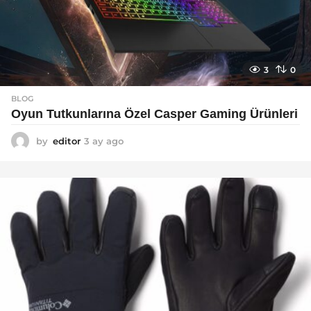
3
0
BLOG
Oyun Tutkunlarına Özel Casper Gaming Ürünleri
by
editor
3 ay ago
3
a
y
a
g
o