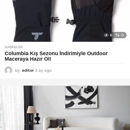
6
0
HABERLER
Columbia Kış Sezonu İndirimiyle Outdoor
Maceraya Hazır Ol!
by
editor
3 ay ago
4
a
y
a
g
o