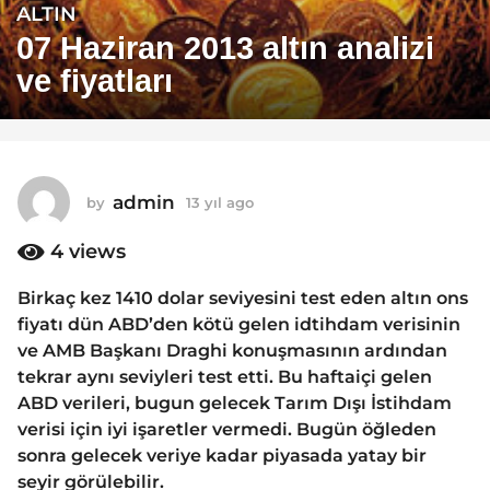
ALTIN
1
3
07 Haziran 2013 altın analizi
y
ve fiyatları
ı
l
a
g
o
admin
by
13 yıl ago
1
1
3
y
4
views
3
ı
y
l
Birkaç kez 1410 dolar seviyesini test eden altın ons
ı
a
fiyatı dün ABD’den kötü gelen idtihdam verisinin
g
l
o
ve AMB Başkanı Draghi konuşmasının ardından
a
tekrar aynı seviyleri test etti. Bu haftaiçi gelen
g
ABD verileri, bugun gelecek Tarım Dışı İstihdam
o
verisi için iyi işaretler vermedi. Bugün öğleden
sonra gelecek veriye kadar piyasada yatay bir
seyir görülebilir.