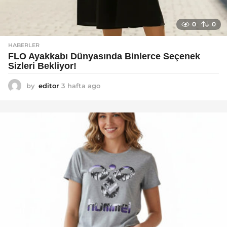
0
0
HABERLER
FLO Ayakkabı Dünyasında Binlerce Seçenek
Sizleri Bekliyor!
by
editor
3 hafta ago
2
a
y
a
g
o