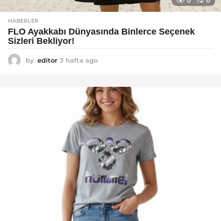
0
0
HABERLER
FLO Ayakkabı Dünyasında Binlerce Seçenek
Sizleri Bekliyor!
by
editor
3 hafta ago
2
a
y
a
g
o