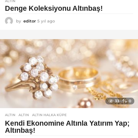
ALTIN
Denge Koleksiyonu Altınbaş!
by
editor
5 yıl ago
5
y
ı
l
a
g
o
33
0
ALTIN
ALTIN
,
ALTIN HALKA KÜPE
Kendi Ekonomine Altınla Yatırım Yap;
Altınbaş!