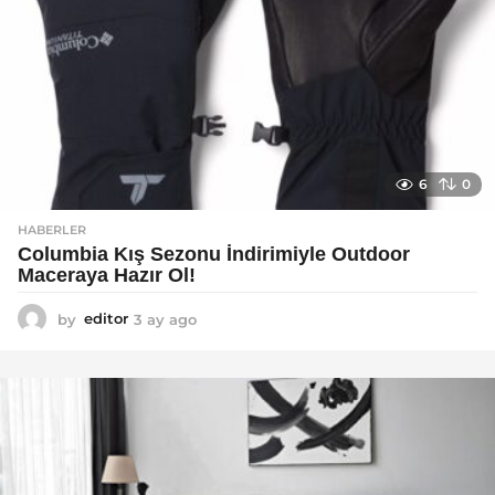
6
0
HABERLER
Columbia Kış Sezonu İndirimiyle Outdoor
Maceraya Hazır Ol!
by
editor
3 ay ago
4
a
y
a
g
o