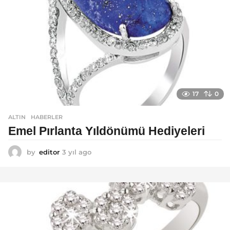
17
0
ALTIN
,
HABERLER
Emel Pırlanta Yıldönümü Hediyeleri
by
editor
3 yıl ago
3
y
ı
l
a
g
o