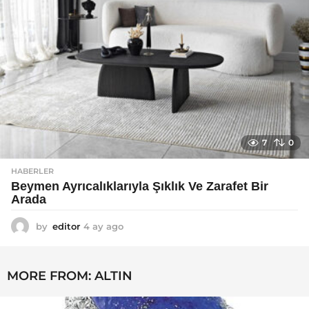
7
0
HABERLER
Beymen Ayrıcalıklarıyla Şıklık Ve Zarafet Bir
Arada
by
editor
4 ay ago
4
a
y
a
MORE FROM:
ALTIN
g
o