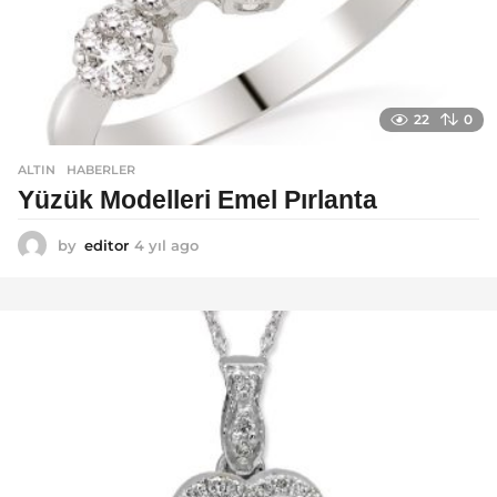
22
0
ALTIN
,
HABERLER
Yüzük Modelleri Emel Pırlanta
by
editor
4 yıl ago
4
y
ı
l
a
g
o