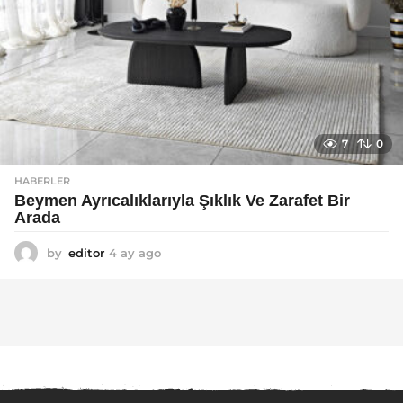
7
0
HABERLER
Beymen Ayrıcalıklarıyla Şıklık Ve Zarafet Bir
Arada
by
editor
4 ay ago
4
a
y
a
g
o