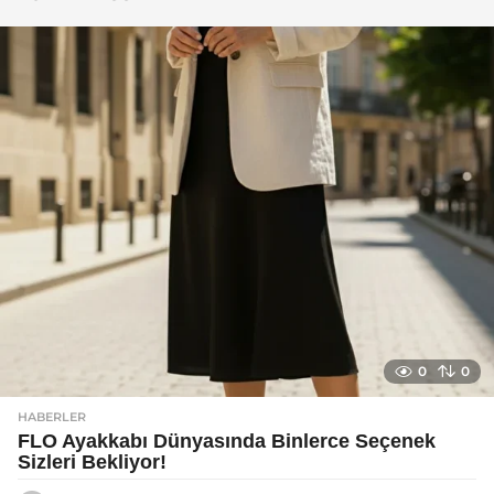
g
o
0
0
HABERLER
FLO Ayakkabı Dünyasında Binlerce Seçenek
Sizleri Bekliyor!