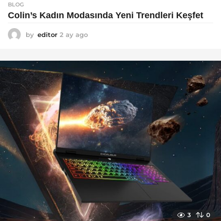
BLOG
Colin’s Kadın Modasında Yeni Trendleri Keşfet
by
editor
2 ay ago
3
a
y
a
g
o
3
0