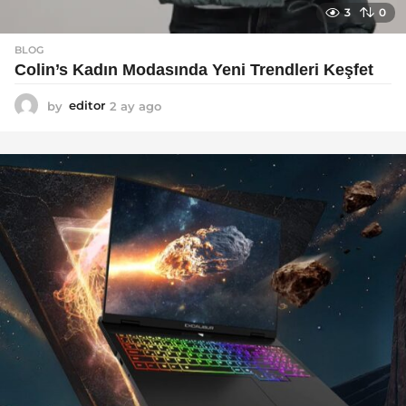
3
0
BLOG
Colin’s Kadın Modasında Yeni Trendleri Keşfet
by
editor
2 ay ago
3
a
y
a
g
o