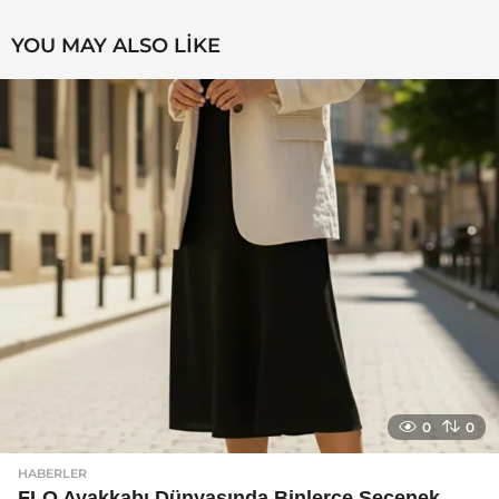
YOU MAY ALSO LIKE
0
0
HABERLER
FLO Ayakkabı Dünyasında Binlerce Seçenek