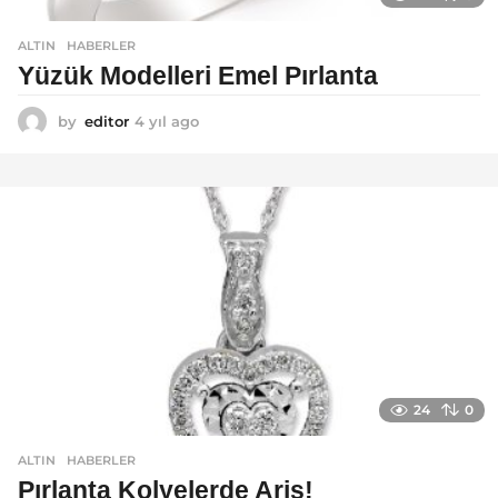
ALTIN
,
HABERLER
Yüzük Modelleri Emel Pırlanta
by
editor
4 yıl ago
4
y
ı
l
a
g
o
24
0
ALTIN
,
HABERLER
Pırlanta Kolyelerde Ariş!