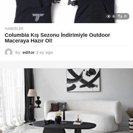
6
0
HABERLER
Columbia Kış Sezonu İndirimiyle Outdoor
Maceraya Hazır Ol!
by
editor
3 ay ago
4
a
y
a
g
o