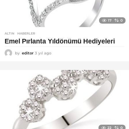
17
0
ALTIN
,
HABERLER
Emel Pırlanta Yıldönümü Hediyeleri
by
editor
3 yıl ago
3
y
ı
l
a
g
o
22
0