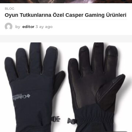
BLOG
Oyun Tutkunlarına Özel Casper Gaming Ürünleri
by
editor
3 ay ago
3
a
y
a
g
o