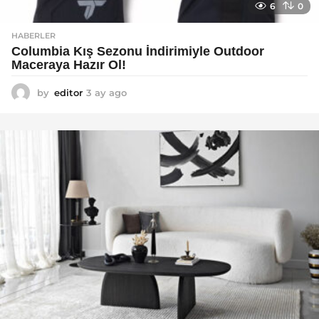
6
0
HABERLER
Columbia Kış Sezonu İndirimiyle Outdoor
Maceraya Hazır Ol!
by
editor
3 ay ago
4
a
y
a
g
o