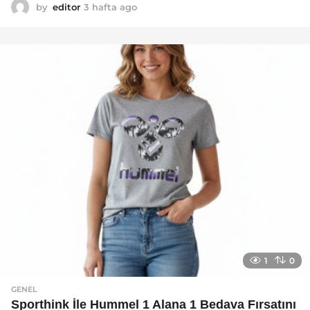
by
editor
3 hafta ago
2
a
y
a
g
o
1
0
GENEL
Sporthink İle Hummel 1 Alana 1 Bedava Fırsatını