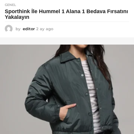
GENEL
Sporthink İle Hummel 1 Alana 1 Bedava Fırsatını
Yakalayın
by
editor
2 ay ago
2
a
y
a
g
o