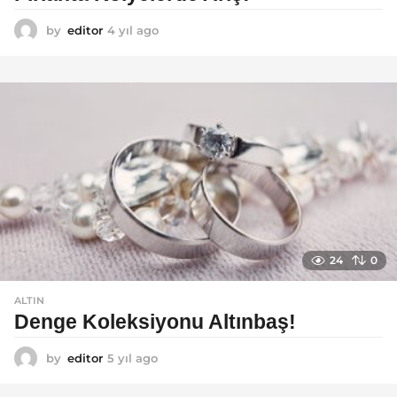
by
editor
4 yıl ago
4
y
ı
l
a
g
o
24
0
ALTIN
Denge Koleksiyonu Altınbaş!
by
editor
5 yıl ago
5
y
ı