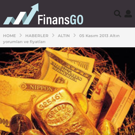
HOME
HABERLER
ALTIN
05 Kasım 2013 Altın
yorumları ve fiyatları