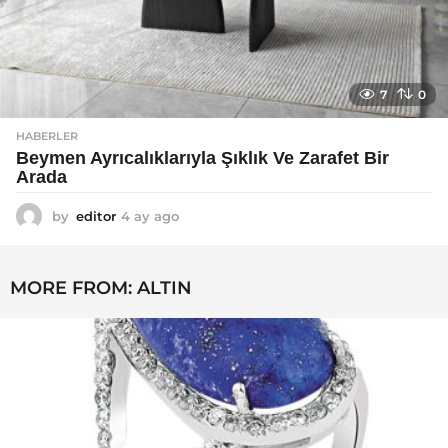
7
0
HABERLER
Beymen Ayrıcalıklarıyla Şıklık Ve Zarafet Bir
Arada
by
editor
4 ay ago
4
a
y
a
MORE FROM:
ALTIN
g
o