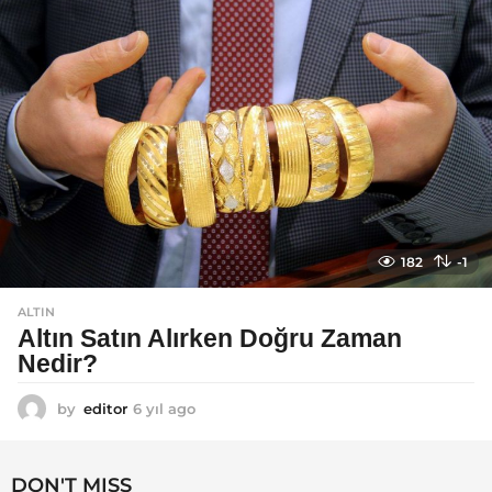
o
182
-1
ALTIN
Altın Satın Alırken Doğru Zaman
Nedir?
by
editor
6 yıl ago
6
y
ı
l
DON'T MISS
a