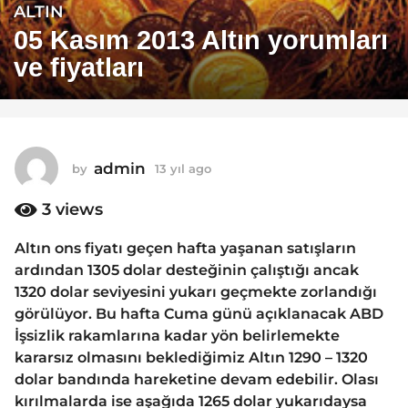
ALTIN
1
3
05 Kasım 2013 Altın yorumları
y
ve fiyatları
ı
l
a
g
o
admin
by
13 yıl ago
1
1
3
y
3
views
3
ı
y
l
Altın ons fiyatı geçen hafta yaşanan satışların
ı
a
ardından 1305 dolar desteğinin çalıştığı ancak
g
l
o
1320 dolar seviyesini yukarı geçmekte zorlandığı
a
görülüyor. Bu hafta Cuma günü açıklanacak ABD
g
İşsizlik rakamlarına kadar yön belirlemekte
o
kararsız olmasını beklediğimiz Altın 1290 – 1320
dolar bandında hareketine devam edebilir. Olası
kırılmalarda ise aşağıda 1265 dolar yukarıdaysa