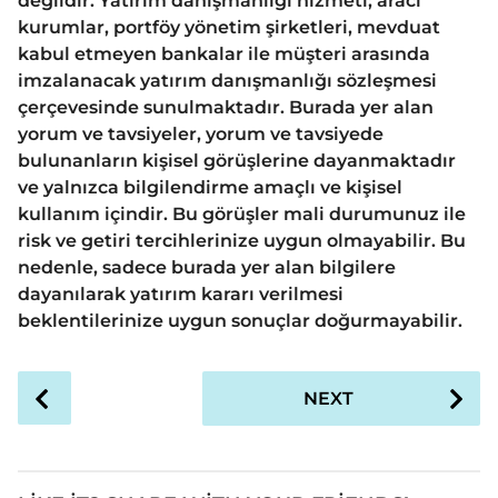
değildir. Yatırım danışmanlığı hizmeti; aracı
kurumlar, portföy yönetim şirketleri, mevduat
kabul etmeyen bankalar ile müşteri arasında
imzalanacak yatırım danışmanlığı sözleşmesi
çerçevesinde sunulmaktadır. Burada yer alan
yorum ve tavsiyeler, yorum ve tavsiyede
bulunanların kişisel görüşlerine dayanmaktadır
ve yalnızca bilgilendirme amaçlı ve kişisel
kullanım içindir. Bu görüşler mali durumunuz ile
risk ve getiri tercihlerinize uygun olmayabilir. Bu
nedenle, sadece burada yer alan bilgilere
dayanılarak yatırım kararı verilmesi
beklentilerinize uygun sonuçlar doğurmayabilir.
P
NEXT
o
s
t