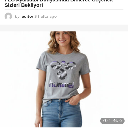
Sizleri Bekliyor!
by
editor
3 hafta ago
2
a
y
a
g
o
1
0