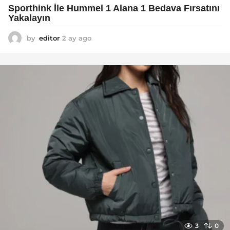
Sporthink İle Hummel 1 Alana 1 Bedava Fırsatını
Yakalayın
by
editor
2 ay ago
2
a
y
a
g
o
3
0