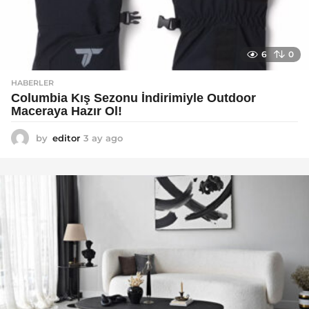
6
0
HABERLER
Columbia Kış Sezonu İndirimiyle Outdoor
Maceraya Hazır Ol!
by
editor
3 ay ago
4
a
y
a
g
o