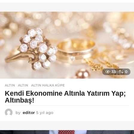
ı
l
a
g
o
33
0
ALTIN
ALTIN
,
ALTIN HALKA KÜPE
Kendi Ekonomine Altınla Yatırım Yap;
Altınbaş!
by
editor
5 yıl ago
4
y
ı
l