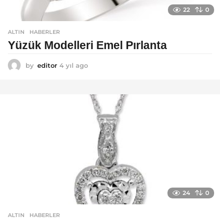
22
0
ALTIN
,
HABERLER
Yüzük Modelleri Emel Pırlanta
by
editor
4 yıl ago
4
y
ı
l
a
g
o
24
0
ALTIN
,
HABERLER