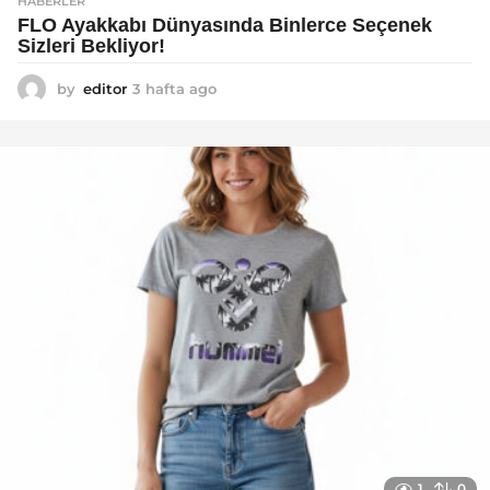
HABERLER
FLO Ayakkabı Dünyasında Binlerce Seçenek
Sizleri Bekliyor!
by
editor
3 hafta ago
2
a
y
a
g
o
1
0