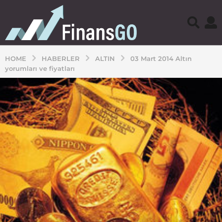
HOME
HABERLER
ALTIN
03 Mart 2014 Altın
yorumları ve fiyatları