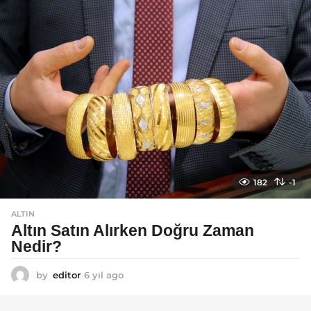
a
g
o
182
-1
ALTIN
Altın Satın Alırken Doğru Zaman
Nedir?
by
editor
6 yıl ago
6
y
ı