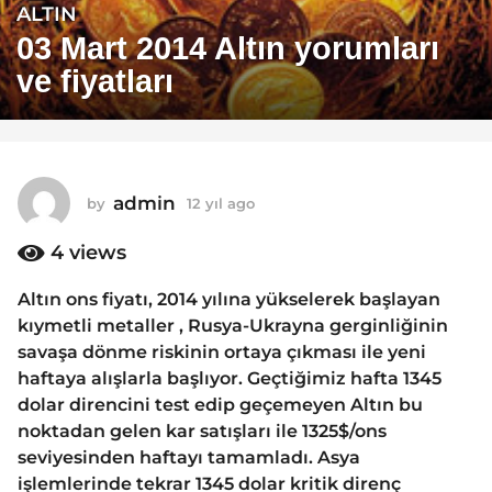
ALTIN
1
2
03 Mart 2014 Altın yorumları
y
ve fiyatları
ı
l
a
g
o
admin
by
12 yıl ago
1
1
2
y
4
views
2
ı
y
l
Altın ons fiyatı, 2014 yılına yükselerek başlayan
ı
a
kıymetli metaller , Rusya-Ukrayna gerginliğinin
g
l
o
savaşa dönme riskinin ortaya çıkması ile yeni
a
haftaya alışlarla başlıyor. Geçtiğimiz hafta 1345
g
dolar direncini test edip geçemeyen Altın bu
o
noktadan gelen kar satışları ile 1325$/ons
seviyesinden haftayı tamamladı. Asya
işlemlerinde tekrar 1345 dolar kritik direnç