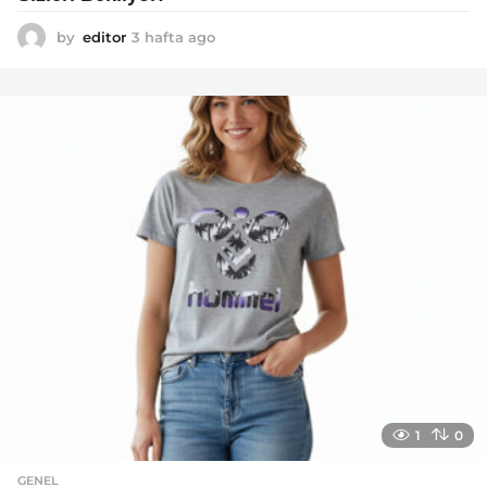
by
editor
3 hafta ago
2
a
y
a
g
o
1
0
GENEL