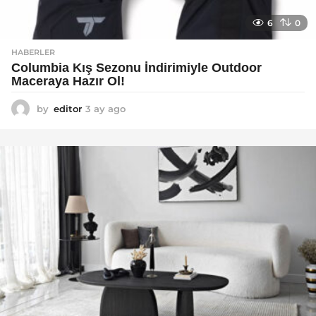
6
0
HABERLER
Columbia Kış Sezonu İndirimiyle Outdoor
Maceraya Hazır Ol!
by
editor
3 ay ago
4
a
y
a
g
o