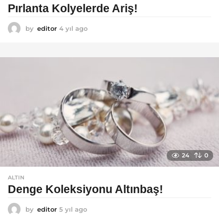
Pırlanta Kolyelerde Ariş!
by
editor
4 yıl ago
4
y
ı
l
a
g
o
24
0
ALTIN
Denge Koleksiyonu Altınbaş!
by
editor
5 yıl ago
5
y