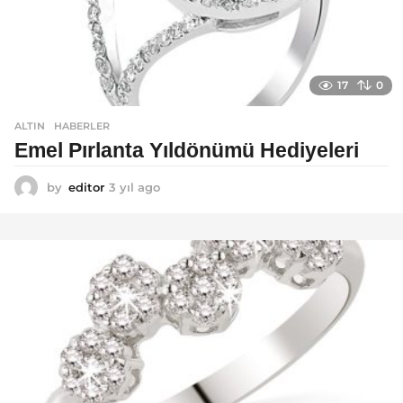
17
0
ALTIN
,
HABERLER
Emel Pırlanta Yıldönümü Hediyeleri
by
editor
3 yıl ago
3
y
ı
l
a
g
o