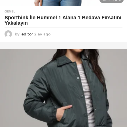
GENEL
Sporthink İle Hummel 1 Alana 1 Bedava Fırsatını
Yakalayın
by
editor
2 ay ago
2
a
y
a
g
o