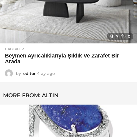
7
0
HABERLER
Beymen Ayrıcalıklarıyla Şıklık Ve Zarafet Bir
Arada
by
editor
4 ay ago
4
a
y
a
MORE FROM:
ALTIN
g
o