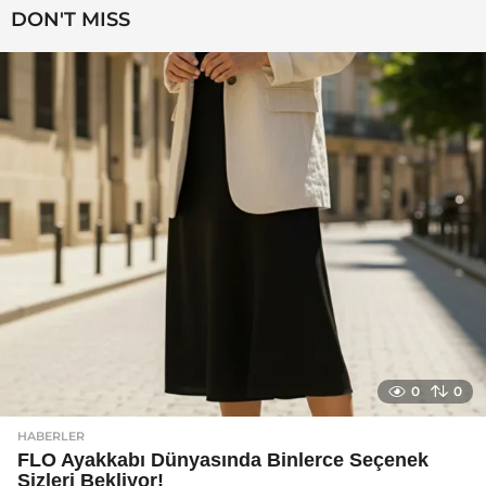
l
DON'T MISS
a
g
o
0
0
HABERLER
FLO Ayakkabı Dünyasında Binlerce Seçenek
Sizleri Bekliyor!