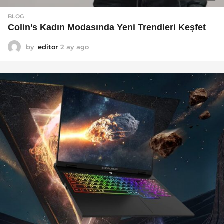
BLOG
Colin’s Kadın Modasında Yeni Trendleri Keşfet
by
editor
2 ay ago
3
a
y
a
g
o