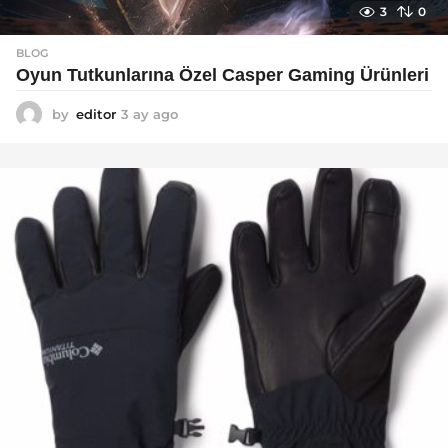
3
0
BLOG
Oyun Tutkunlarına Özel Casper Gaming Ürünleri
by
editor
3 ay ago
3
a
y
a
g
o