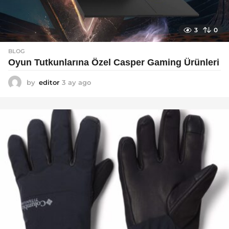
3
0
BLOG
Oyun Tutkunlarına Özel Casper Gaming Ürünleri
by
editor
3 ay ago
3
a
y
a
g
o