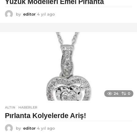
Yüzük Modelleri Emel Pırlanta
by
editor
4 yıl ago
4
y
ı
l
a
g
o
24
0
ALTIN
,
HABERLER
Pırlanta Kolyelerde Ariş!
by
editor
4 yıl ago
4
y