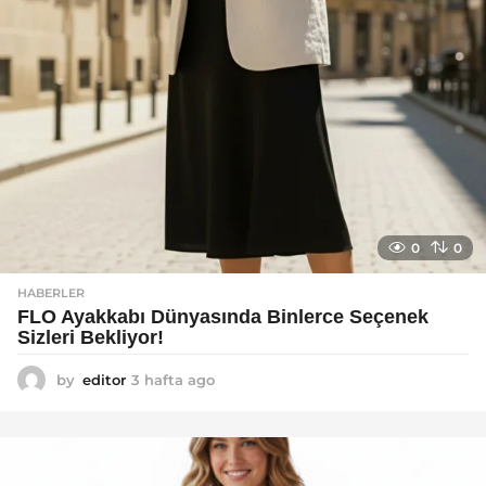
0
0
HABERLER
FLO Ayakkabı Dünyasında Binlerce Seçenek
Sizleri Bekliyor!
by
editor
3 hafta ago
2
a
y
a
g
o