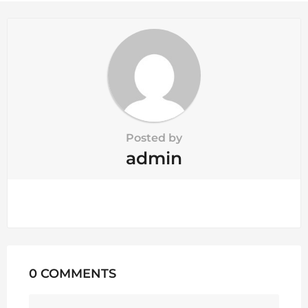
a
t
i
o
n
Posted by
admin
0 COMMENTS