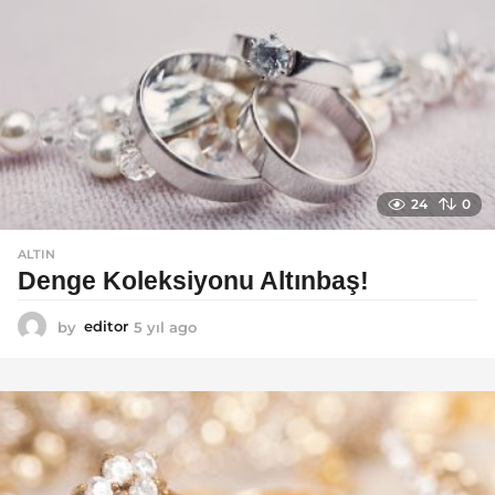
a
g
o
24
0
ALTIN
Denge Koleksiyonu Altınbaş!
by
editor
5 yıl ago
5
y
ı
l
a
g
o