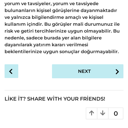
yorum ve tavsiyeler, yorum ve tavsiyede
bulunanların kişisel görüşlerine dayanmaktadır
ve yalnızca bilgilendirme amaçlı ve kişisel
kullanım içindir. Bu görüşler mali durumunuz ile
risk ve getiri tercihlerinize uygun olmayabilir. Bu
nedenle, sadece burada yer alan bilgilere
dayanılarak yatırım kararı verilmesi
beklentilerinize uygun sonuçlar doğurmayabilir.
P
NEXT
o
s
t
P
LIKE IT? SHARE WITH YOUR FRIENDS!
a
g
0
i
n