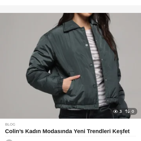
a
y
a
g
o
3
0
BLOG
Colin’s Kadın Modasında Yeni Trendleri Keşfet