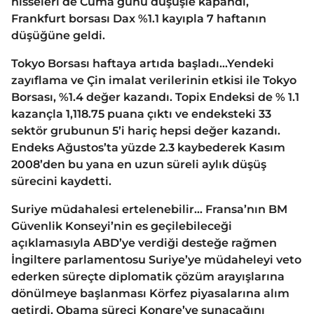
hisseleri de Cuma günü düşüşle kapandı,
Frankfurt borsası Dax %1.1 kayıpla 7 haftanın
düşüğüne geldi.
Tokyo Borsası haftaya artıda başladı…Yendeki
zayıflama ve Çin imalat verilerinin etkisi ile Tokyo
Borsası, %1.4 değer kazandı. Topix Endeksi de % 1.1
kazançla 1,118.75 puana çıktı ve endeksteki 33
sektör grubunun 5’i hariç hepsi değer kazandı.
Endeks Ağustos’ta yüzde 2.3 kaybederek Kasım
2008’den bu yana en uzun süreli aylık düşüş
sürecini kaydetti.
Suriye müdahalesi ertelenebilir… Fransa’nın BM
Güvenlik Konseyi’nin es geçilebileceği
açıklamasıyla ABD’ye verdiği desteğe rağmen
İngiltere parlamentosu Suriye’ye müdaheleyi veto
ederken süreçte diplomatik çözüm arayışlarına
dönülmeye başlanması Körfez piyasalarına alım
getirdi. Obama süreci Kongre’ye sunacağını