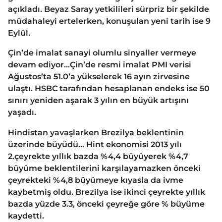
açıkladı. Beyaz Saray yetkilileri sürpriz bir şekilde
müdahaleyi ertelerken, konuşulan yeni tarih ise 9
Eylül.
Çin’de imalat sanayi olumlu sinyaller vermeye
devam ediyor…Çin’de resmi imalat PMI verisi
Ağustos’ta 51.0’a yükselerek 16 ayın zirvesine
ulaştı. HSBC tarafından hesaplanan endeks ise 50
sınırı yeniden aşarak 3 yılın en büyük artışını
yaşadı.
Hindistan yavaşlarken Brezilya beklentinin
üzerinde büyüdü… Hint ekonomisi 2013 yılı
2.çeyrekte yıllık bazda %4,4 büyüyerek %4,7
büyüme beklentilerini karşılayamazken önceki
çeyrekteki %4,8 büyümeye kıyasla da ivme
kaybetmiş oldu. Brezilya ise ikinci çeyrekte yıllık
bazda yüzde 3.3, önceki çeyreğe göre % büyüme
kaydetti.