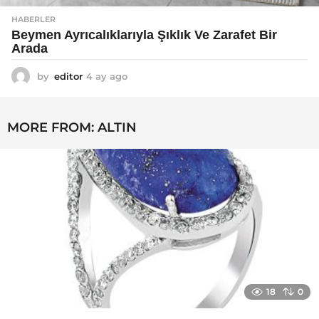
HABERLER
Beymen Ayrıcalıklarıyla Şıklık Ve Zarafet Bir
Arada
by
editor
4 ay ago
4
a
y
a
MORE FROM:
ALTIN
g
o
18
0