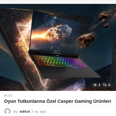
a
g
o
3
0
BLOG
Oyun Tutkunlarına Özel Casper Gaming Ürünleri
by
editor
3 ay ago
3