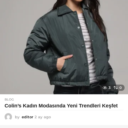
g
o
3
0
BLOG
Colin’s Kadın Modasında Yeni Trendleri Keşfet
by
editor
2 ay ago
3
a
y