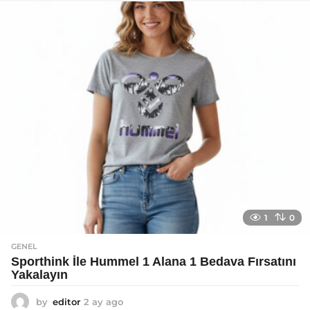
a
g
o
1
0
GENEL
Sporthink İle Hummel 1 Alana 1 Bedava Fırsatını
Yakalayın
by
editor
2 ay ago
2