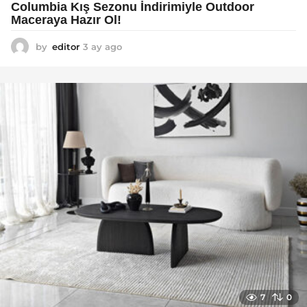
Columbia Kış Sezonu İndirimiyle Outdoor
Maceraya Hazır Ol!
by
editor
3 ay ago
4
a
y
a
g
o
7
0