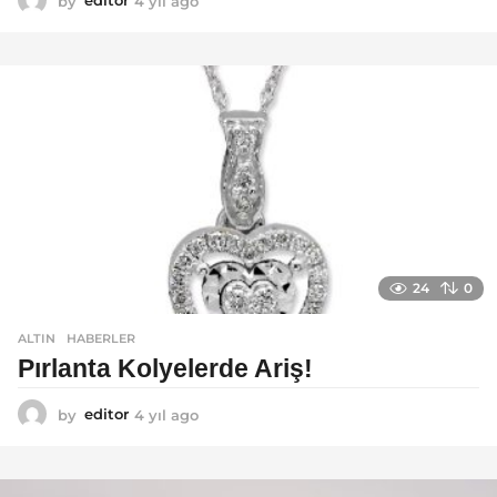
by
editor
4 yıl ago
4
y
ı
l
a
g
o
24
0
ALTIN
,
HABERLER
Pırlanta Kolyelerde Ariş!
by
editor
4 yıl ago
4
y
ı
l