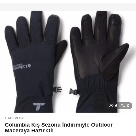
a
y
a
g
o
6
0
HABERLER
Columbia Kış Sezonu İndirimiyle Outdoor
Maceraya Hazır Ol!