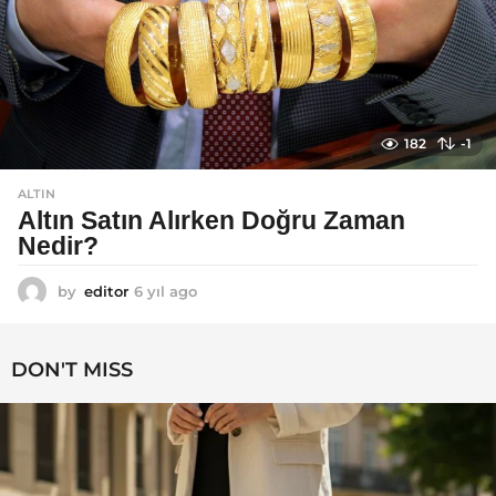
182
-1
ALTIN
Altın Satın Alırken Doğru Zaman
Nedir?
by
editor
6 yıl ago
6
y
ı
l
DON'T MISS
a
g
o