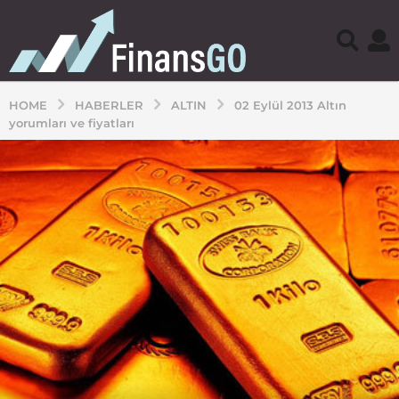
HOME
HABERLER
ALTIN
02 Eylül 2013 Altın
yorumları ve fiyatları