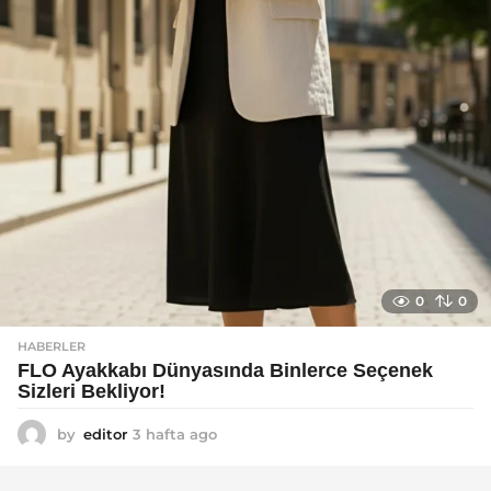
0
0
HABERLER
FLO Ayakkabı Dünyasında Binlerce Seçenek
Sizleri Bekliyor!
by
editor
3 hafta ago
2
a
y