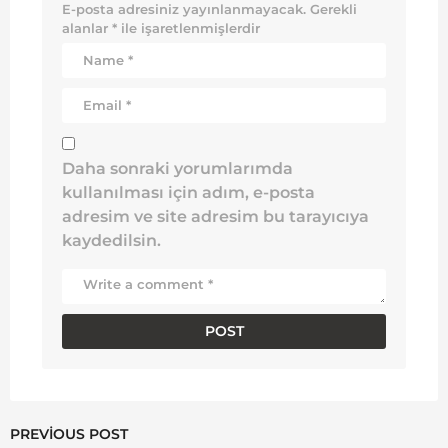
E-posta adresiniz yayınlanmayacak.
Gerekli
alanlar
*
ile işaretlenmişlerdir
Daha sonraki yorumlarımda
kullanılması için adım, e-posta
adresim ve site adresim bu tarayıcıya
kaydedilsin.
PREVIOUS POST