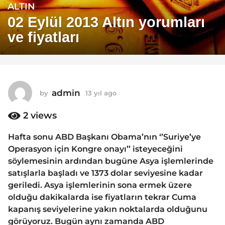
ALTIN
1
3
02 Eylül 2013 Altın yorumları
y
ve fiyatları
ı
l
a
g
o
admin
by
13 yıl ago
1
1
3
y
2
views
3
ı
y
l
Hafta sonu ABD Başkanı Obama’nın ‘’Suriye’ye
ı
a
Operasyon için Kongre onayı’’ isteyeceğini
g
l
o
söylemesinin ardından bugüne Asya işlemlerinde
a
satışlarla başladı ve 1373 dolar seviyesine kadar
g
geriledi. Asya işlemlerinin sona ermek üzere
o
olduğu dakikalarda ise fiyatların tekrar Cuma
kapanış seviyelerine yakın noktalarda olduğunu
görüyoruz. Bugün aynı zamanda ABD