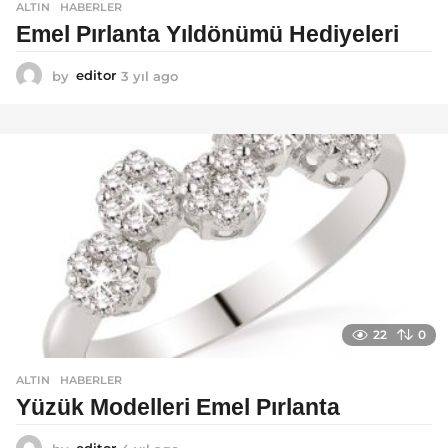
ALTIN
,
HABERLER
Emel Pırlanta Yıldönümü Hediyeleri
by
editor
3 yıl ago
3
y
ı
l
a
g
o
22
0
ALTIN
,
HABERLER
Yüzük Modelleri Emel Pırlanta