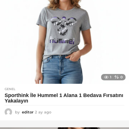
1
0
GENEL
Sporthink İle Hummel 1 Alana 1 Bedava Fırsatını
Yakalayın
by
editor
2 ay ago
2
a
y
a