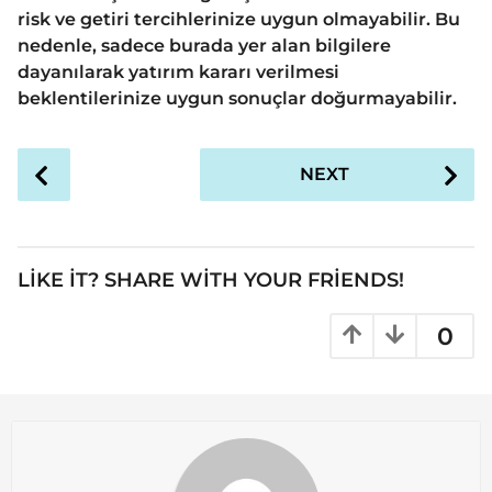
risk ve getiri tercihlerinize uygun olmayabilir. Bu
nedenle, sadece burada yer alan bilgilere
dayanılarak yatırım kararı verilmesi
beklentilerinize uygun sonuçlar doğurmayabilir.
P
NEXT
o
s
t
P
LIKE IT? SHARE WITH YOUR FRIENDS!
a
g
0
i
n
a
t
i