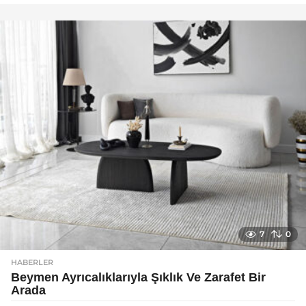
y
a
g
o
7
0
HABERLER
Beymen Ayrıcalıklarıyla Şıklık Ve Zarafet Bir
Arada