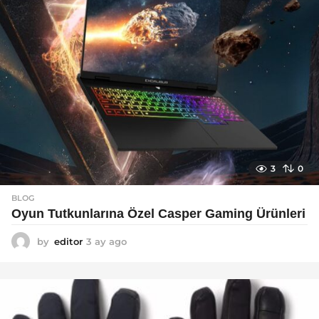
3
0
BLOG
Oyun Tutkunlarına Özel Casper Gaming Ürünleri
by
editor
3 ay ago
3
a
y
a
g
o