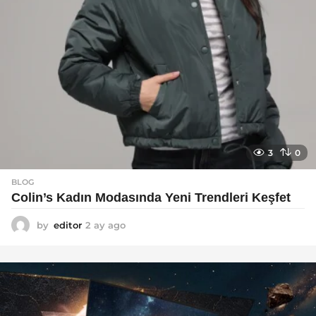
3
0
BLOG
Colin’s Kadın Modasında Yeni Trendleri Keşfet
by
editor
2 ay ago
3
a
y
a
g
o