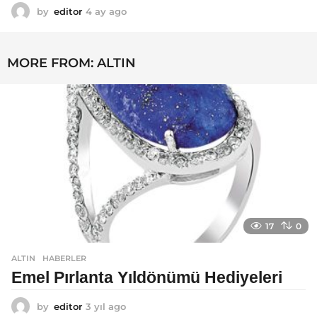
by
editor
4 ay ago
4
a
y
a
MORE FROM:
ALTIN
g
o
17
0
ALTIN
,
HABERLER
Emel Pırlanta Yıldönümü Hediyeleri
by
editor
3 yıl ago
3