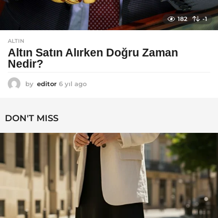
182
-1
ALTIN
Altın Satın Alırken Doğru Zaman
Nedir?
by
editor
6 yıl ago
6
y
ı
l
DON'T MISS
a
g
o