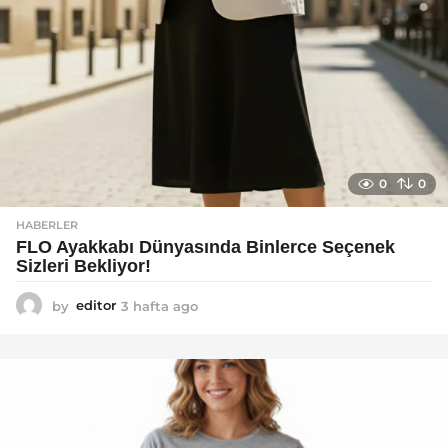
0
0
HABERLER
FLO Ayakkabı Dünyasında Binlerce Seçenek
Sizleri Bekliyor!
by
editor
3 hafta ago
2
a
y
a
g
o