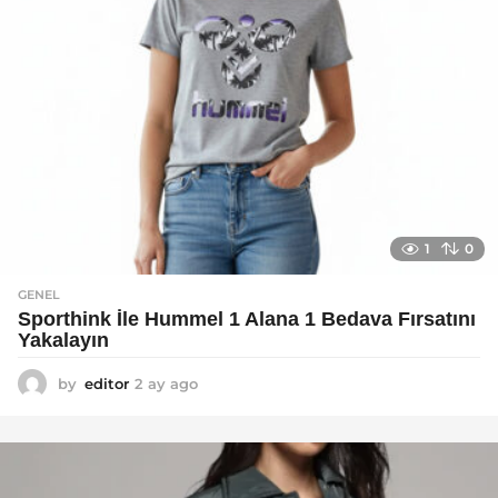
1
0
GENEL
Sporthink İle Hummel 1 Alana 1 Bedava Fırsatını
Yakalayın
by
editor
2 ay ago
2
a
y
a
g
o