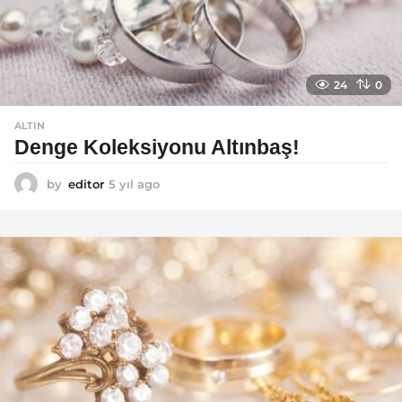
24
0
ALTIN
Denge Koleksiyonu Altınbaş!
by
editor
5 yıl ago
5
y
ı
l
a
g
o