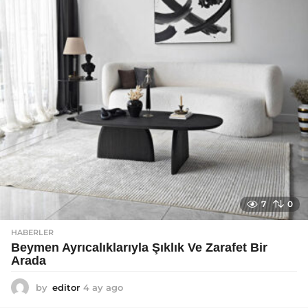
g
o
7
0
HABERLER
Beymen Ayrıcalıklarıyla Şıklık Ve Zarafet Bir
Arada
by
editor
4 ay ago
4
a