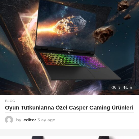
o
3
0
BLOG
Oyun Tutkunlarına Özel Casper Gaming Ürünleri
by
editor
3 ay ago
3
a
y
a