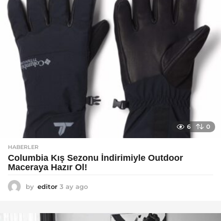
6
0
HABERLER
Columbia Kış Sezonu İndirimiyle Outdoor
Maceraya Hazır Ol!
by
editor
3 ay ago
4
a
y
a