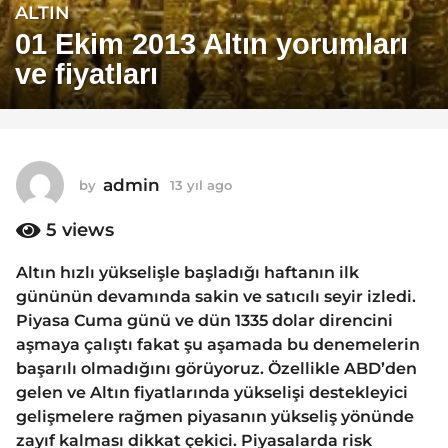
ALTIN
1
3
01 Ekim 2013 Altın yorumları
y
ve fiyatları
ı
l
a
g
o
admin
by
13 yıl ago
1
1
3
y
5
views
3
ı
y
l
Altın hızlı yükselişle başladığı haftanın ilk
ı
a
gününün devamında sakin ve satıcılı seyir izledi.
g
l
o
Piyasa Cuma günü ve dün 1335 dolar direncini
a
aşmaya çalıştı fakat şu aşamada bu denemelerin
g
başarılı olmadığını görüyoruz. Özellikle ABD’den
o
gelen ve Altın fiyatlarında yükselişi destekleyici
gelişmelere rağmen piyasanın yükseliş yönünde
zayıf kalması dikkat çekici. Piyasalarda risk