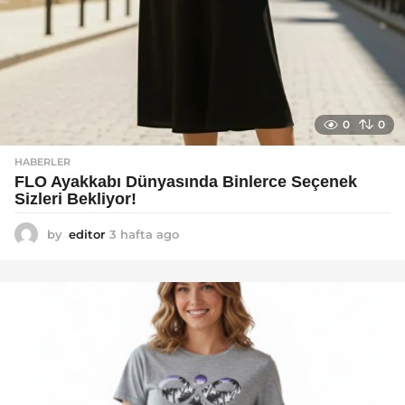
0
0
HABERLER
FLO Ayakkabı Dünyasında Binlerce Seçenek
Sizleri Bekliyor!
by
editor
3 hafta ago
2
a
y
a
g
o