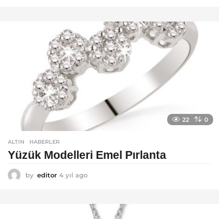
y
ı
l
a
g
o
22
0
ALTIN
,
HABERLER
Yüzük Modelleri Emel Pırlanta
by
editor
4 yıl ago
4
y
ı
l
a