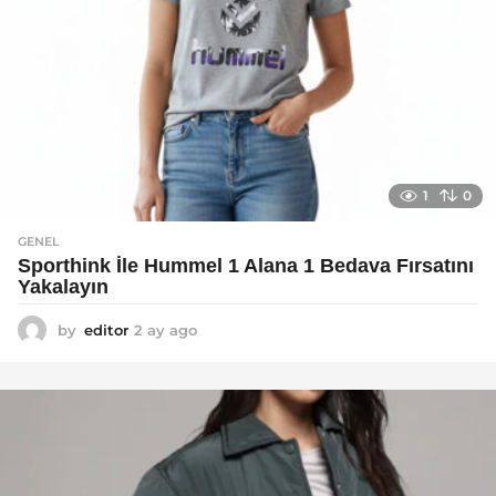
1
0
GENEL
Sporthink İle Hummel 1 Alana 1 Bedava Fırsatını
Yakalayın
by
editor
2 ay ago
2
a
y
a
g
o