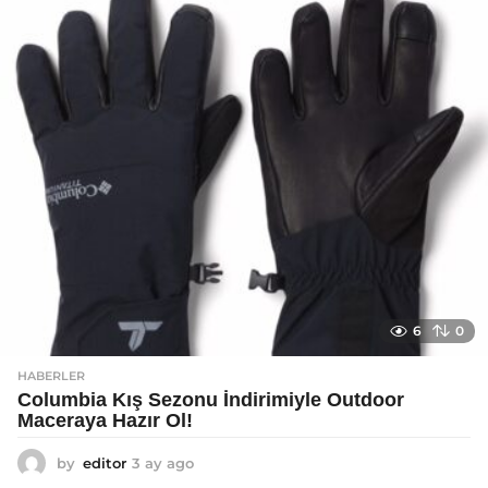
g
o
6
0
HABERLER
Columbia Kış Sezonu İndirimiyle Outdoor
Maceraya Hazır Ol!
by
editor
3 ay ago
4
a