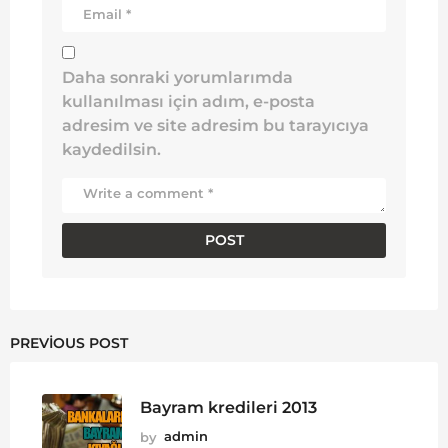
Daha sonraki yorumlarımda
kullanılması için adım, e-posta
adresim ve site adresim bu tarayıcıya
kaydedilsin.
PREVIOUS POST
Bayram kredileri 2013
by
admin