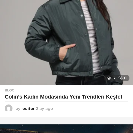
3
0
BLOG
Colin’s Kadın Modasında Yeni Trendleri Keşfet
by
editor
2 ay ago
3
a
y
a
g