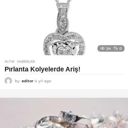
g
o
24
0
ALTIN
,
HABERLER
Pırlanta Kolyelerde Ariş!
by
editor
4 yıl ago
4
y
ı
l
a
g
o