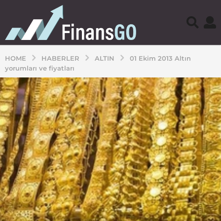
HOME
HABERLER
ALTIN
01 Ekim 2013 Altın
yorumları ve fiyatları