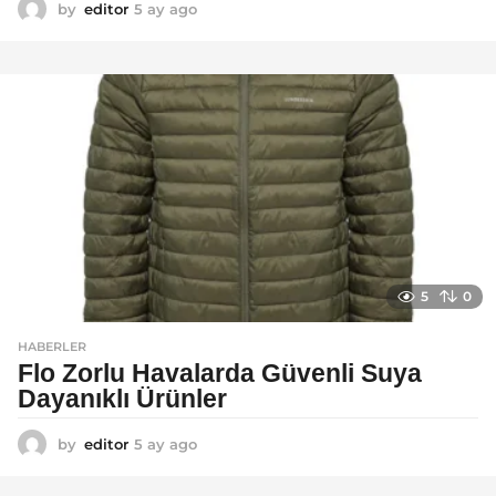
by
editor
5 ay ago
5
a
y
a
g
o
5
0
HABERLER
Flo Zorlu Havalarda Güvenli Suya
Dayanıklı Ürünler
by
editor
5 ay ago
6
a
y