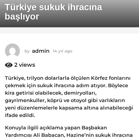
4
Türkiye sukuk ihracına
y
başlıyor
ı
l
a
g
o
admin
by
14 yıl ago
1
1
4
y
2
views
4
ı
y
l
Türkiye, trilyon dolarlarla ölçülen Körfez fonlarını
ı
a
çekmek için sukuk ihracına adım atıyor. Böylece
g
l
o
kira getirisi olabilecek, demiryolları,
a
gayrimenkuller, köprü ve otoyol gibi varlıkların
g
yeni düzenlemelerle kapsama altına alınabileceği
o
ifade edildi.
Konuyla ilgili açıklama yapan Başbakan
Yardımcısı Ali Babacan, Hazine’nin sukuk ihracına