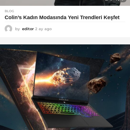
BLOG
Colin’s Kadın Modasında Yeni Trendleri Keşfet
by
editor
2 ay ago
3
a
y
a
g
o