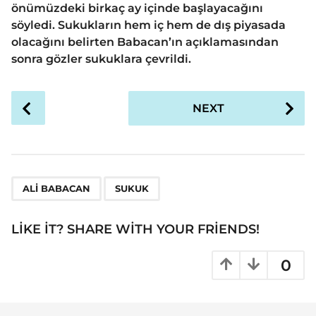
önümüzdeki birkaç ay içinde başlayacağını
söyledi. Sukukların hem iç hem de dış piyasada
olacağını belirten Babacan’ın açıklamasından
sonra gözler sukuklara çevrildi.
P
NEXT
o
s
t
P
,
a
ALI BABACAN
SUKUK
g
i
LIKE IT? SHARE WITH YOUR FRIENDS!
n
a
0
t
i