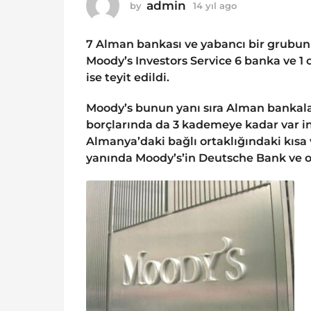
o
admin
by
14 yıl ago
1
1
4
y
4
7 Alman bankası ve yabancı bir grubun 
ı
y
l
Moody’s Investors Service 6 banka ve 1
ı
a
ise teyit edildi.
g
l
o
a
Moody’s bunun yanı sıra Alman bankalar
g
borçlarında da 3 kademeye kadar var in
o
Almanya’daki bağlı ortaklığındaki kısa 
yanında Moody’s’in Deutsche Bank ve orta