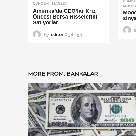
GÜND
GÜNDEM
MANSET
MOODY
Amerika’da CEO’lar Kriz
Moody
Öncesi Borsa Hisselerini
sinya
Satıyorlar
by
editor
6 yıl ago
6
y
ı
l
a
g
o
MORE FROM:
BANKALAR