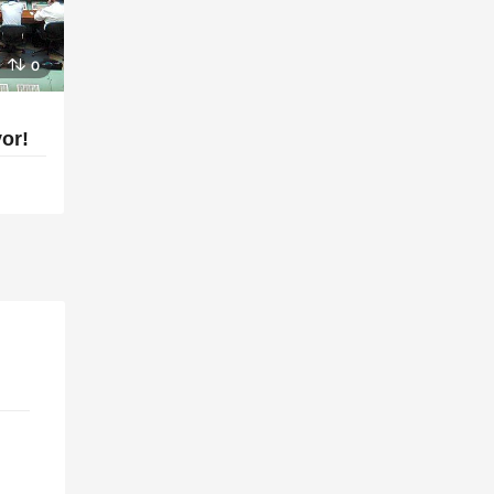
0
or!