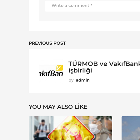
PREVIOUS POST
TÜRMOB ve VakıfBan
işbirliği
by
admin
YOU MAY ALSO LIKE