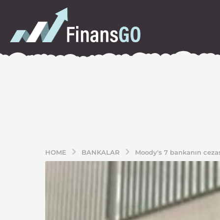
HOME
BANKALAR
Moody's 7 bankanın cezas