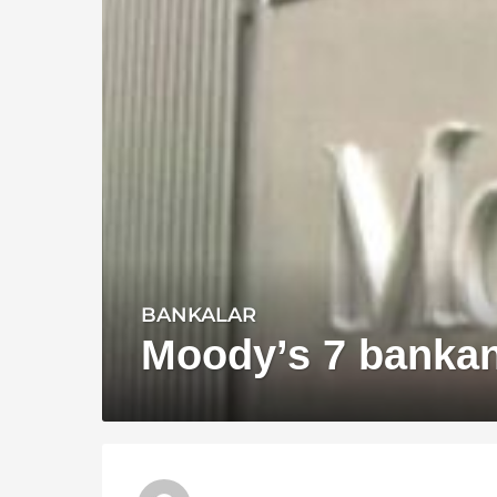
BANKALAR
1
4
Moody’s 7 bankanı
y
ı
l
a
g