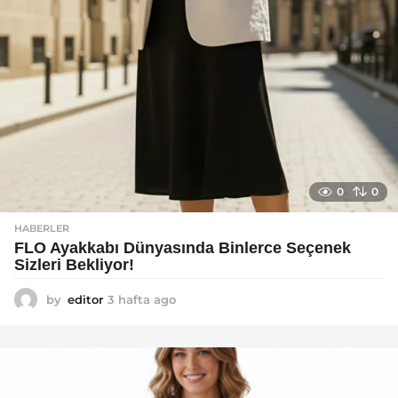
0
0
HABERLER
FLO Ayakkabı Dünyasında Binlerce Seçenek
Sizleri Bekliyor!
by
editor
3 hafta ago
2
a
y
a
g
o