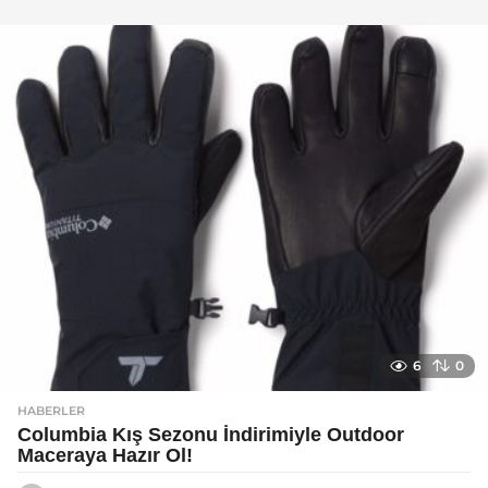
y
a
g
o
6
0
HABERLER
Columbia Kış Sezonu İndirimiyle Outdoor
Maceraya Hazır Ol!