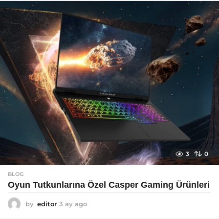
a
g
o
3
0
BLOG
Oyun Tutkunlarına Özel Casper Gaming Ürünleri
by
editor
3 ay ago
3
a