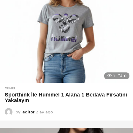
1
0
GENEL
Sporthink İle Hummel 1 Alana 1 Bedava Fırsatını
Yakalayın
by
editor
2 ay ago
2
a
y
a