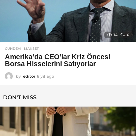
14
0
GÜNDEM
MANSET
Amerika’da CEO’lar Kriz Öncesi
Borsa Hisselerini Satıyorlar
by
editor
6 yıl ago
6
y
ı
l
DON'T MISS
a
g
o