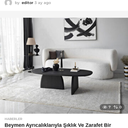
by
editor
3 ay ago
4
a
y
a
g
o
7
0
HABERLER
Beymen Ayrıcalıklarıyla Şıklık Ve Zarafet Bir