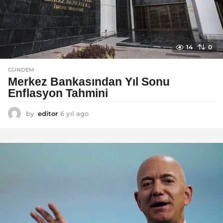
14
0
GÜNDEM
Merkez Bankasından Yıl Sonu
Enflasyon Tahmini
by
editor
6 yıl ago
6
y
ı
l
a
g
o