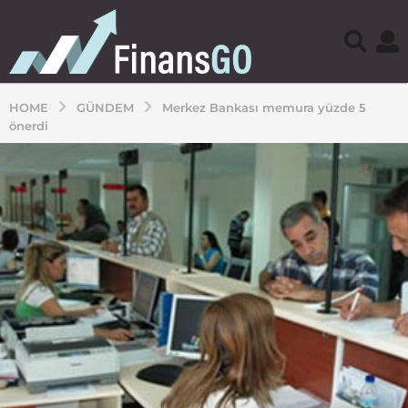
HOME
GÜNDEM
Merkez Bankası memura yüzde 5
önerdi