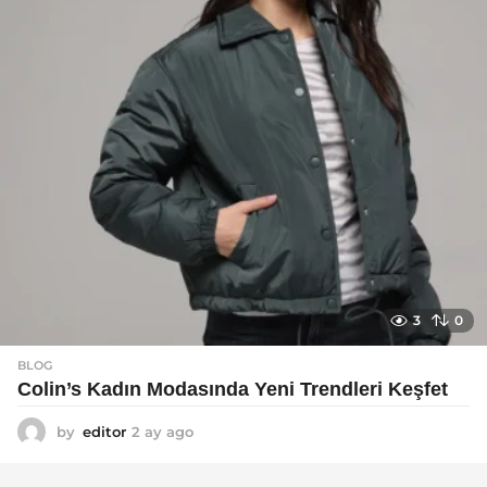
g
o
3
0
BLOG
Colin’s Kadın Modasında Yeni Trendleri Keşfet
by
editor
2 ay ago
3
a
y