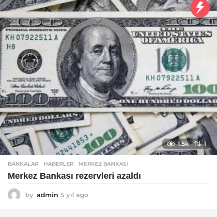
1.5k
1
BANKALAR
,
HABERLER
MERKEZ BANKASI
Merkez Bankası rezervleri azaldı
by
admin
5 yıl ago
5
y
ı