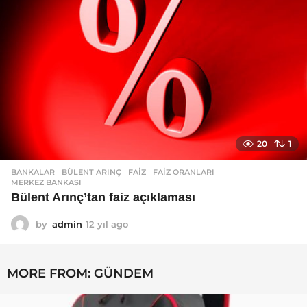
g
o
20
1
BANKALAR
BÜLENT ARINÇ
,
FAIZ
,
FAIZ ORANLARI
,
MERKEZ BANKASI
Bülent Arınç’tan faiz açıklaması
by
admin
12 yıl ago
1
2
y
ı
MORE FROM:
GÜNDEM
l
a
g