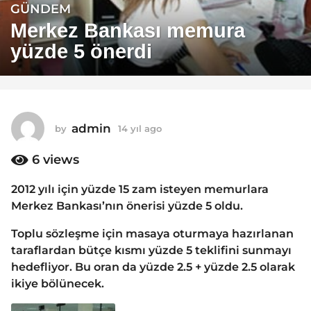
GÜNDEM
1
4
Merkez Bankası memura
y
yüzde 5 önerdi
ı
l
a
g
o
admin
by
14 yıl ago
1
1
4
y
6
views
4
ı
y
l
2012 yılı için yüzde 15 zam isteyen memurlara
ı
a
Merkez Bankası’nın önerisi yüzde 5 oldu.
g
l
o
a
Toplu sözleşme için masaya oturmaya hazırlanan
g
taraflardan bütçe kısmı yüzde 5 teklifini sunmayı
o
hedefliyor. Bu oran da yüzde 2.5 + yüzde 2.5 olarak
ikiye bölünecek.