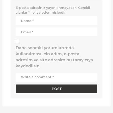
E-posta adresiniz yayınlanmayacak.
Gerekli
alanlar
*
ile işaretlenmişlerdir
Daha sonraki yorumlarımda
kullanılması için adım, e-posta
adresim ve site adresim bu tarayıcıya
kaydedilsin.