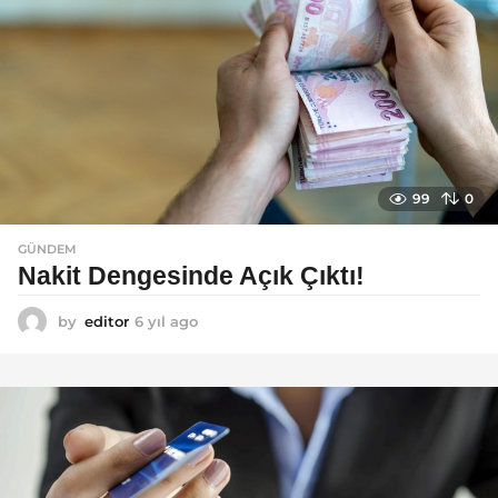
99
0
GÜNDEM
Nakit Dengesinde Açık Çıktı!
by
editor
6 yıl ago
6
y
ı
l
a
g
o