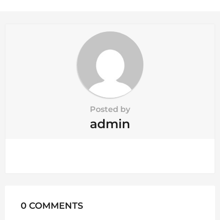
i
o
n
Posted by
admin
0 COMMENTS