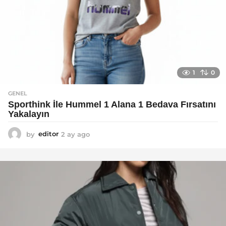
1
0
GENEL
Sporthink İle Hummel 1 Alana 1 Bedava Fırsatını
Yakalayın
by
editor
2 ay ago
2
a
y
a
g
o