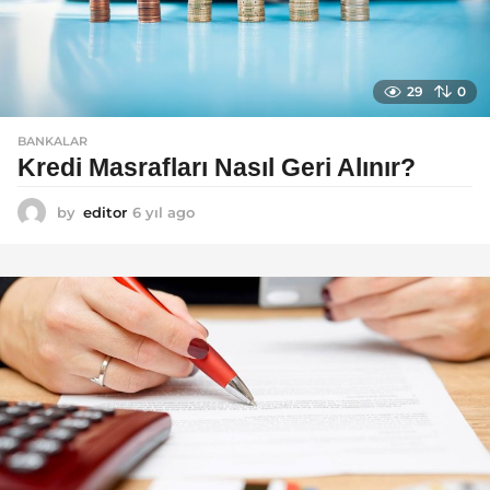
29
0
BANKALAR
Kredi Masrafları Nasıl Geri Alınır?
by
editor
6 yıl ago
6
y
ı
l
a
g
o