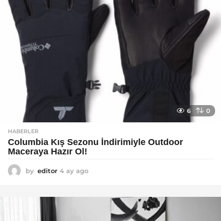
6
0
HABERLER
Columbia Kış Sezonu İndirimiyle Outdoor
Maceraya Hazır Ol!
by
editor
4 ay ago
4
a
y
a
g
o