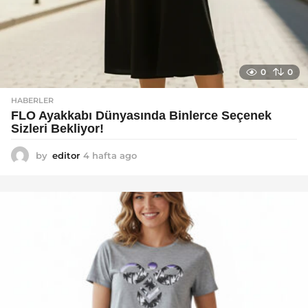
0
0
HABERLER
FLO Ayakkabı Dünyasında Binlerce Seçenek
Sizleri Bekliyor!
by
editor
4 hafta ago
2
a
y
a
g
o