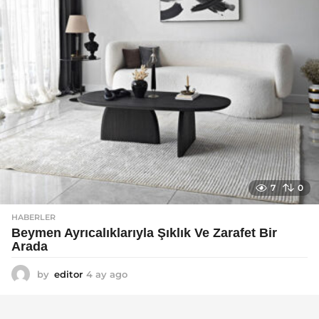
7
0
HABERLER
Beymen Ayrıcalıklarıyla Şıklık Ve Zarafet Bir
Arada
by
editor
4 ay ago
4
a
y
a