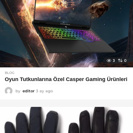
3
0
BLOG
Oyun Tutkunlarına Özel Casper Gaming Ürünleri
by
editor
3 ay ago
3
a
y
a
g
o