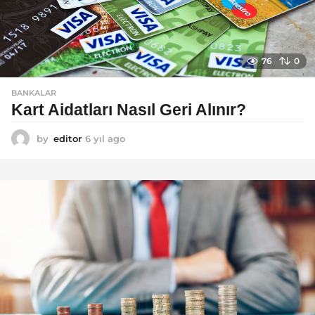
76
0
BANKALAR
Kart Aidatları Nasıl Geri Alınır?
by
editor
6 yıl ago
6
y
ı
l
a
g
o