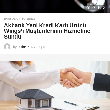
47
0
BANKALAR
,
HABERLER
Akbank Yeni Kredi Kartı Ürünü
Wings’i Müşterilerinin Hizmetine
Sundu
by
admin
6 yıl ago
6
y
ı
l
a
g
o