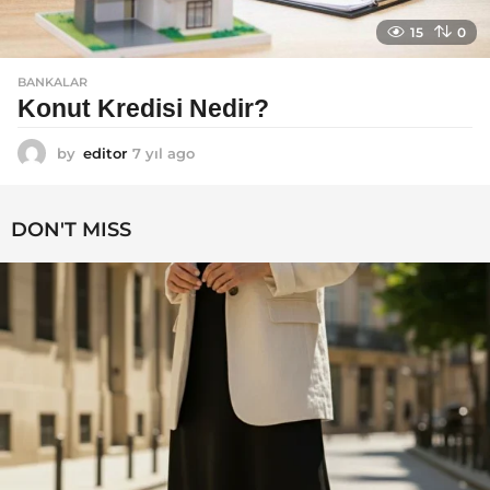
15
0
BANKALAR
Konut Kredisi Nedir?
by
editor
7 yıl ago
7
y
ı
l
DON'T MISS
a
g
o