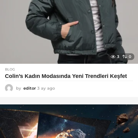
3
0
BLOG
Colin’s Kadın Modasında Yeni Trendleri Keşfet
by
editor
3 ay ago
3
a
y
a
g
o