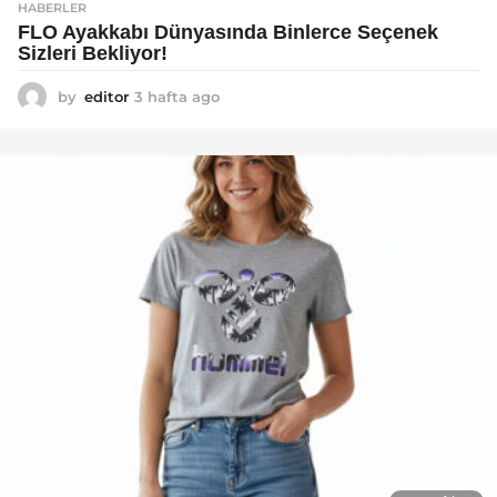
HABERLER
FLO Ayakkabı Dünyasında Binlerce Seçenek
Sizleri Bekliyor!
by
editor
3 hafta ago
2
a
y
a
g
o