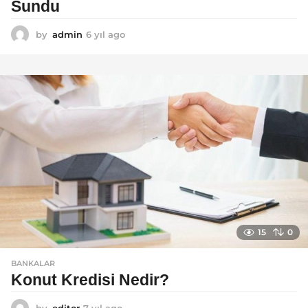
Sundu
by
admin
6 yıl ago
6
y
ı
l
a
g
o
15
0
BANKALAR
Konut Kredisi Nedir?