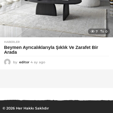
7
0
HABERLER
Beymen Ayrıcalıklarıyla Şıklık Ve Zarafet Bir
Arada
by
editor
4 ay ago
4
a
y
a
g
o
© 2026 Her Hakkı Saklıdır