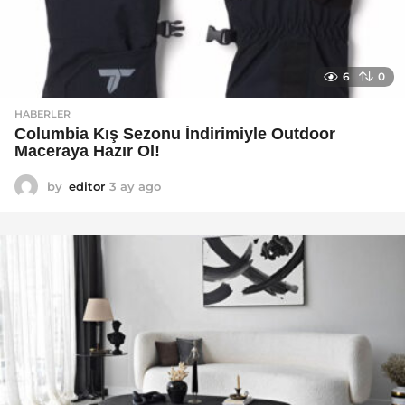
6
0
HABERLER
Columbia Kış Sezonu İndirimiyle Outdoor
Maceraya Hazır Ol!
by
editor
3 ay ago
4
a
y
a
g
o