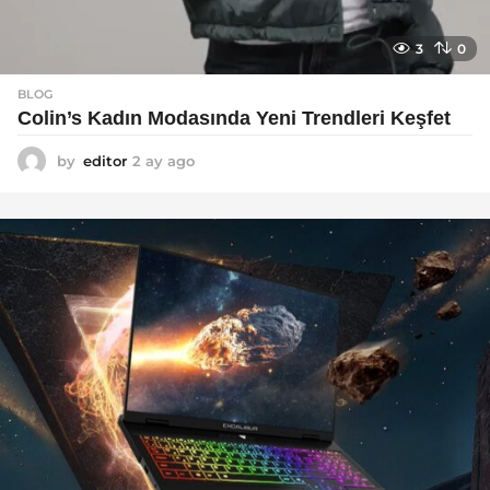
3
0
BLOG
Colin’s Kadın Modasında Yeni Trendleri Keşfet
by
editor
2 ay ago
3
a
y
a
g
o