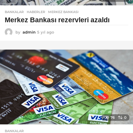
BANKALAR
,
HABERLER
MERKEZ BANKASI
Merkez Bankası rezervleri azaldı
by
admin
5 yıl ago
5
y
ı
l
a
g
o
76
0
BANKALAR