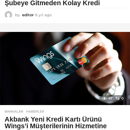
Şubeye Gitmeden Kolay Kredi
by
editor
6 yıl ago
6
y
ı
l
a
g
o
47
0
BANKALAR
,
HABERLER
Akbank Yeni Kredi Kartı Ürünü
Wings’i Müşterilerinin Hizmetine