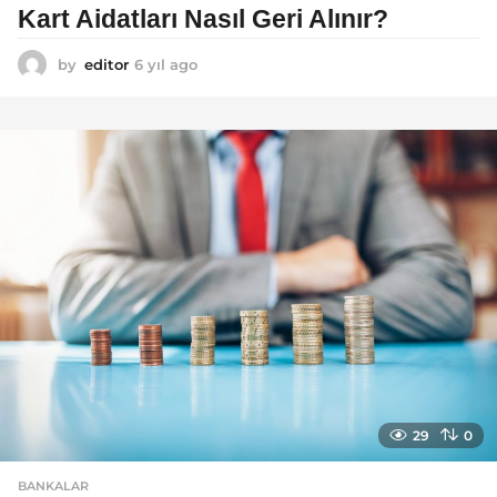
Kart Aidatları Nasıl Geri Alınır?
by
editor
6 yıl ago
6
y
ı
l
a
g
o
29
0
BANKALAR