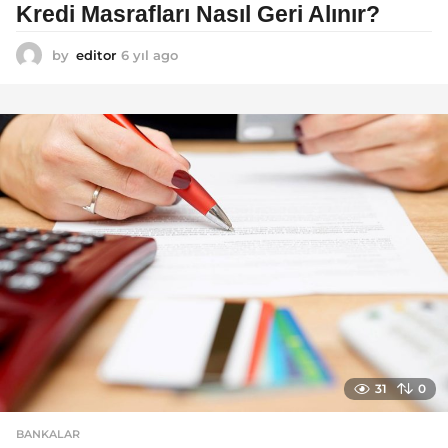
Kredi Masrafları Nasıl Geri Alınır?
by
editor
6 yıl ago
6
y
ı
l
a
g
o
31
0
BANKALAR