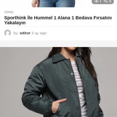
1
0
GENEL
Sporthink İle Hummel 1 Alana 1 Bedava Fırsatını
Yakalayın
by
editor
2 ay ago
2
a
y
a
g
o