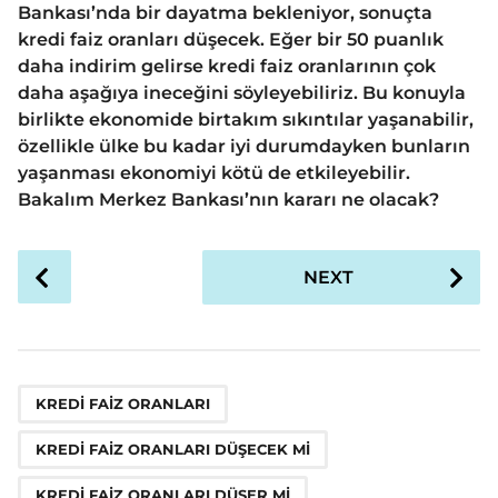
Bankası’nda bir dayatma bekleniyor, sonuçta
kredi faiz oranları düşecek. Eğer bir 50 puanlık
daha indirim gelirse kredi faiz oranlarının çok
daha aşağıya ineceğini söyleyebiliriz. Bu konuyla
birlikte ekonomide birtakım sıkıntılar yaşanabilir,
özellikle ülke bu kadar iyi durumdayken bunların
yaşanması ekonomiyi kötü de etkileyebilir.
Bakalım Merkez Bankası’nın kararı ne olacak?
P
NEXT
o
s
t
P
,
,
,
,
,
a
KREDI FAIZ ORANLARI
g
KREDI FAIZ ORANLARI DÜŞECEK MI
i
n
KREDI FAIZ ORANLARI DÜŞER MI