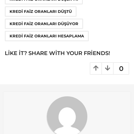
a
KREDI FAIZ ORANLARI DÜŞTÜ
t
i
KREDI FAIZ ORANLARI DÜŞÜYOR
o
KREDI FAIZ ORANLARI HESAPLAMA
n
LIKE IT? SHARE WITH YOUR FRIENDS!
0