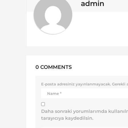
o
admin
n
0 COMMENTS
E-posta adresiniz yayınlanmayacak.
Gerekli 
Daha sonraki yorumlarımda kullanılm
tarayıcıya kaydedilsin.