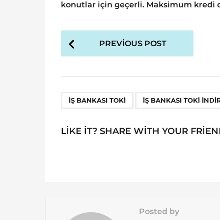
konutlar için geçerli. Maksimum kredi d
P
PREVIOUS POST
o
s
t
P
,
İŞ BANKASI TOKİ
İŞ BANKASI TOKİ INDI
a
g
LIKE IT? SHARE WITH YOUR FRIEN
i
n
a
t
i
Posted by