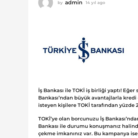
o
admin
by
14 yıl ago
1
1
4
y
4
ı
y
l
ı
a
g
l
o
a
g
o
İş Bankası ile TOKİ iş birliği yaptı! Eğe
Bankası’ndan büyük avantajlarla kredi ç
isteyen kişilere TOKİ tarafından yüzde 
TOKİ’ye olan borcunuzu İş Bankası’ndan 
Bankası ile durumu konuşmanız halinde
çekme imkanınız var. Bu kampanya ise 