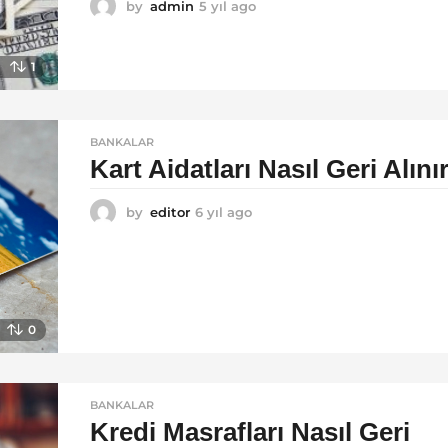
by
admin
5 yıl ago
5
y
ı
l
1
a
g
o
BANKALAR
Kart Aidatları Nasıl Geri Alını
by
editor
6 yıl ago
6
y
ı
l
a
g
o
0
BANKALAR
Kredi Masrafları Nasıl Geri