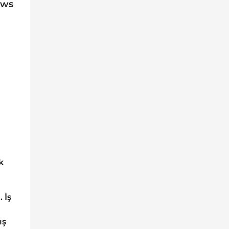
ews
k
 İş
ış