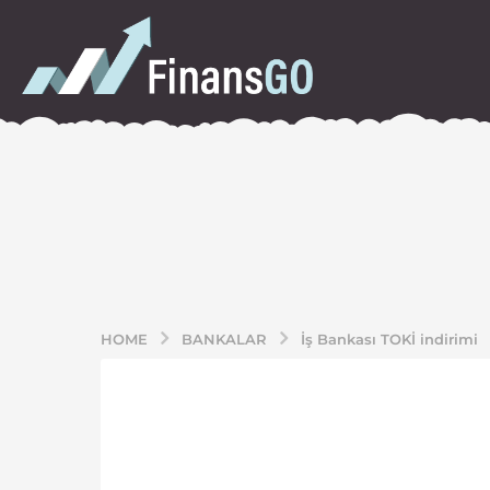
HOME
BANKALAR
İş Bankası TOKİ indirimi