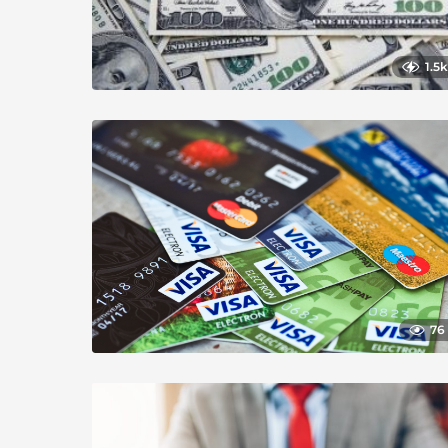
1.5k
76