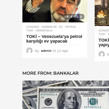
6
0
GÜNDEM
,
HABERLER
EV
,
PETROL
,
TOKI
,
VENEZUELA
GÜND
TOKI
,
TOKİ – Venezuela’ya petrol
TOKİ
karşılığı ev yapacak
yapı
by
admin
14 yıl ago
1
4
y
ı
l
MORE FROM:
BANKALAR
a
g
o