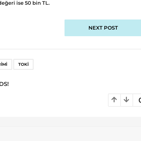
eğeri ise 50 bin TL.
NEXT POST
,
RIMI
TOKI
DS!