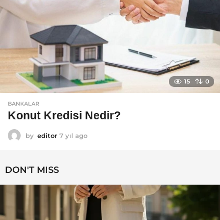
15
0
BANKALAR
Konut Kredisi Nedir?
by
editor
7 yıl ago
7
y
ı
l
DON'T MISS
a
g
o