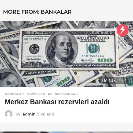
y
ı
MORE FROM:
BANKALAR
l
a
g
o
1.5k
1
BANKALAR
,
HABERLER
MERKEZ BANKASI
Merkez Bankası rezervleri azaldı
by
admin
5 yıl ago
5
y
ı
l