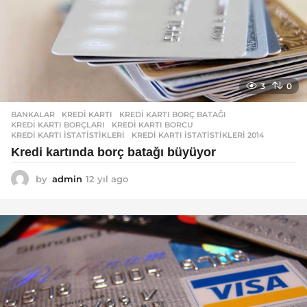
3
0
BANKALAR
KREDI KARTI
,
KREDI KARTI BORÇ BATAĞI
,
KREDI KARTI BORÇLARI
,
KREDI KARTI BORCU
,
KREDI KARTI ISTATISTIKLERI
,
KREDI KARTI ISTATISTIKLERI 2014
Kredi kartında borç batağı büyüyor
by
admin
12 yıl ago
1
2
y
ı
l
a
g
o