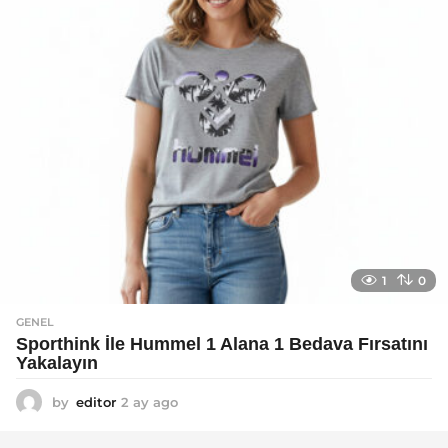
o
1
0
GENEL
Sporthink İle Hummel 1 Alana 1 Bedava Fırsatını
Yakalayın
by
editor
2 ay ago
2
a
y