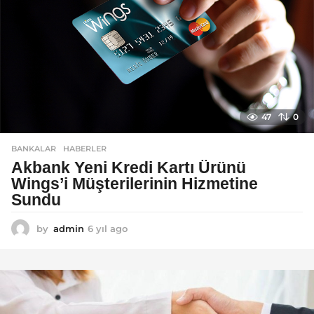
47
0
BANKALAR
,
HABERLER
Akbank Yeni Kredi Kartı Ürünü
Wings’i Müşterilerinin Hizmetine
Sundu
by
admin
6 yıl ago
6
y
ı
l
a
g
o