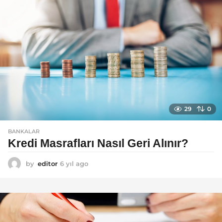
29
0
BANKALAR
Kredi Masrafları Nasıl Geri Alınır?
by
editor
6 yıl ago
6
y
ı
l
a
g
o