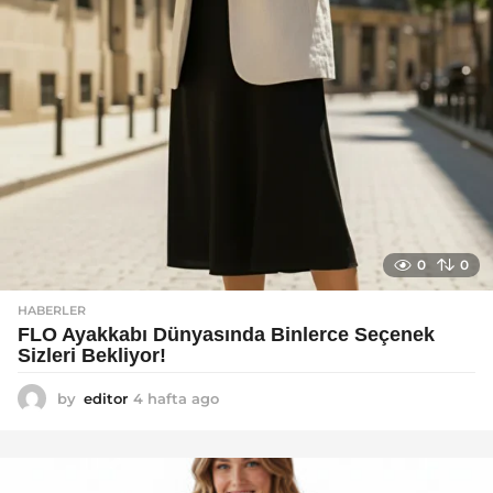
0
0
HABERLER
FLO Ayakkabı Dünyasında Binlerce Seçenek
Sizleri Bekliyor!
by
editor
4 hafta ago
2
a
y
a
g