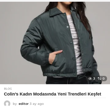
a
g
o
3
0
BLOG
Colin’s Kadın Modasında Yeni Trendleri Keşfet
by
editor
3 ay ago
3
a