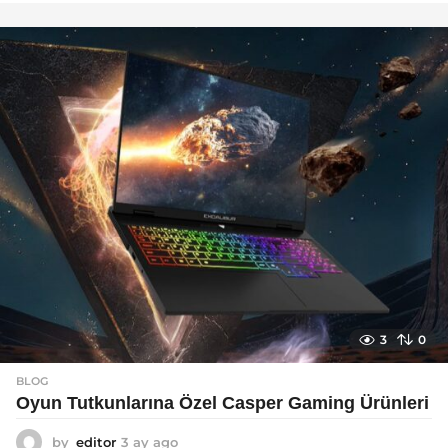
y
a
g
o
3
0
BLOG
Oyun Tutkunlarına Özel Casper Gaming Ürünleri
by
editor
3 ay ago
3