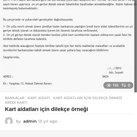
110
0
BANKALAR
KART AIDATI
,
KART AIDATLARI IÇIN DILEKÇE ÖRNEĞI
,
KREDI KARTI
Kart aidatları için dilekçe örneği
by
admin
13 yıl ago
1
3
y