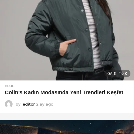
3
0
BLOG
Colin’s Kadın Modasında Yeni Trendleri Keşfet
by
editor
2 ay ago
3
a
y
a
g
o