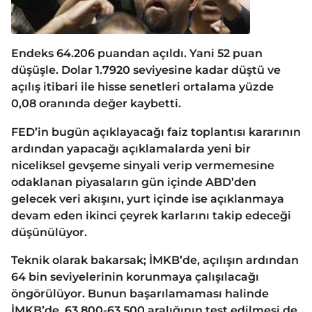
Endeks 64.206 puandan açıldı. Yani 52 puan
düşüşle. Dolar 1.7920 seviyesine kadar düştü ve
açılış itibari ile hisse senetleri ortalama yüzde
0,08 oranında değer kaybetti.
FED’in bugün açıklayacağı faiz toplantısı kararının
ardından yapacağı açıklamalarda yeni bir
niceliksel gevşeme sinyali verip vermemesine
odaklanan piyasaların gün içinde ABD’den
gelecek veri akışını, yurt içinde ise açıklanmaya
devam eden ikinci çeyrek karlarını takip edeceği
düşünülüyor.
Teknik olarak bakarsak; İMKB’de, açılışın ardından
64 bin seviyelerinin korunmaya çalışılacağı
öngörülüyor. Bunun başarılamaması halinde
İMKB’de, 63.800-63.500 aralığının test edilmesi de