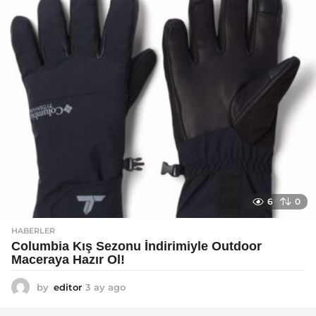
o
6
0
HABERLER
Columbia Kış Sezonu İndirimiyle Outdoor
Maceraya Hazır Ol!
by
editor
3 ay ago
4
a
y