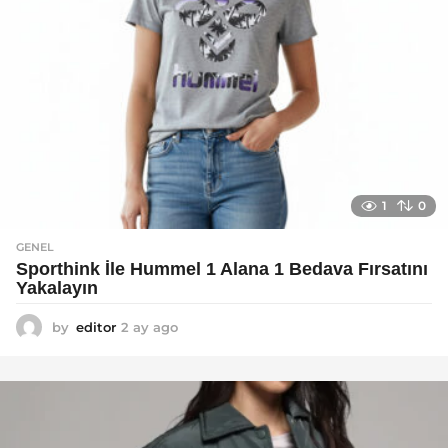
1
0
GENEL
Sporthink İle Hummel 1 Alana 1 Bedava Fırsatını
Yakalayın
by
editor
2 ay ago
2
a
y
a
g
o