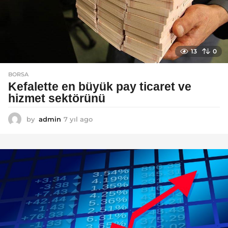
13
0
BORSA
Kefalette en büyük pay ticaret ve
hizmet sektörünü
by
admin
7 yıl ago
7
y
ı
l
a
g
o