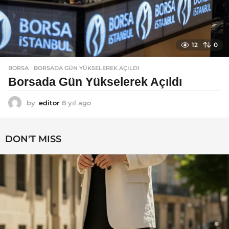
12
0
BORSA
BORSADA GÜN YÜKSELEREK AÇILDI
Borsada Gün Yükselerek Açıldı
by
editor
8 yıl ago
8
y
ı
l
DON'T MISS
a
g
o