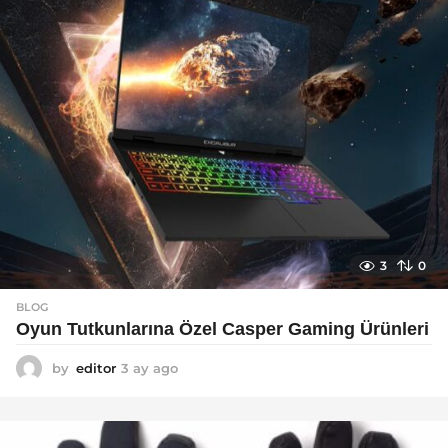
3
0
BLOG
Oyun Tutkunlarına Özel Casper Gaming Ürünleri
by
editor
3 ay ago
3
a
y
a
g