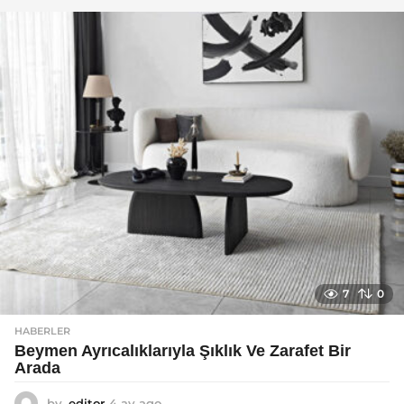
a
g
o
7
0
HABERLER
Beymen Ayrıcalıklarıyla Şıklık Ve Zarafet Bir
Arada
by
editor
4 ay ago
4