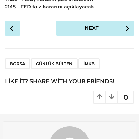
21:15 – FED faiz kararını açıklayacak
P
NEXT
o
s
t
P
,
,
a
BORSA
GÜNLÜK BÜLTEN
İMKB
g
i
LIKE IT? SHARE WITH YOUR FRIENDS!
n
a
0
t
i
o
n