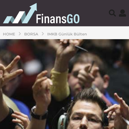
HOME
BORSA
IMKB Günlük Bülten