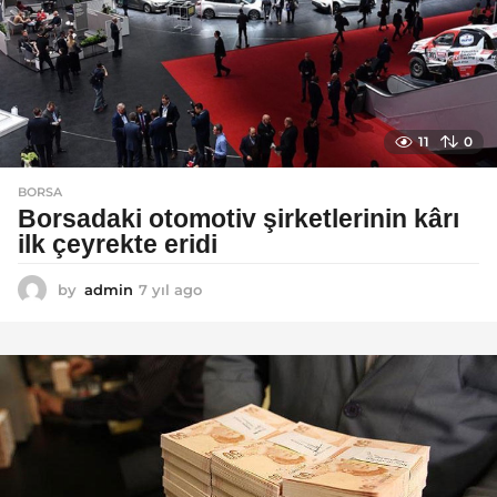
11
0
BORSA
Borsadaki otomotiv şirketlerinin kârı
ilk çeyrekte eridi
by
admin
7 yıl ago
7
y
ı
l
a
g
o