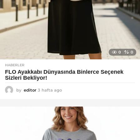
0
0
HABERLER
FLO Ayakkabı Dünyasında Binlerce Seçenek
Sizleri Bekliyor!
by
editor
3 hafta ago
2
a
y
a
g
o