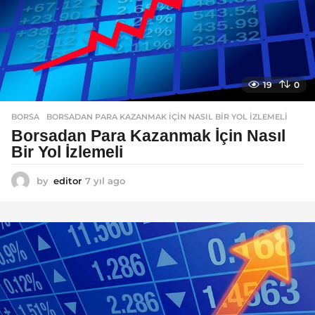
19
0
BORSA
BORSADAN PARA KAZANMAK İÇIN NASIL BIR YOL İZLEMELI
Borsadan Para Kazanmak İçin Nasıl
Bir Yol İzlemeli
by
editor
7 yıl ago
7
y
ı
l
a
g
o