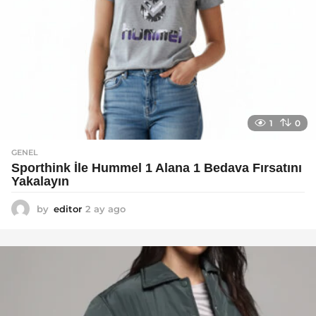
1
0
GENEL
Sporthink İle Hummel 1 Alana 1 Bedava Fırsatını
Yakalayın
by
editor
2 ay ago
2
a
y
a
g
o