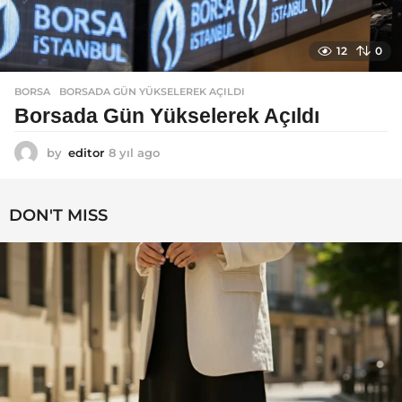
12
0
BORSA
BORSADA GÜN YÜKSELEREK AÇILDI
Borsada Gün Yükselerek Açıldı
by
editor
8 yıl ago
8
y
ı
l
DON'T MISS
a
g
o