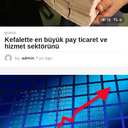
13
0
BORSA
Kefalette en büyük pay ticaret ve
hizmet sektörünü
by
admin
7 yıl ago
7
y
ı
l
a
g
o