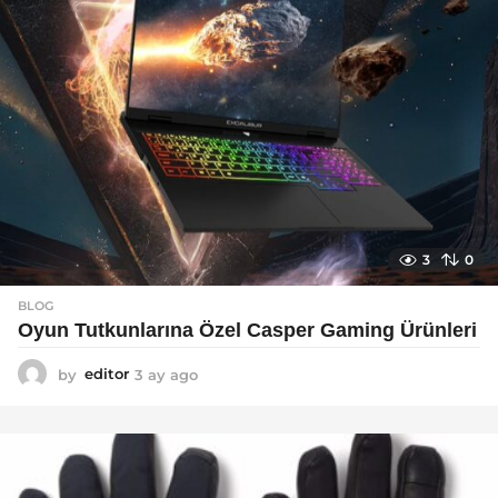
3
0
BLOG
Oyun Tutkunlarına Özel Casper Gaming Ürünleri
by
editor
3 ay ago
3
a
y
a
g
o