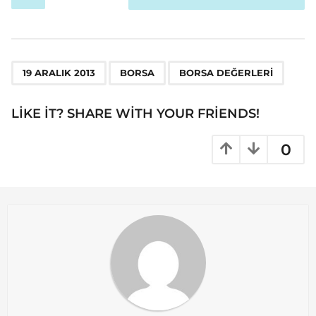
o
s
t
P
,
,
a
19 ARALIK 2013
BORSA
BORSA DEĞERLERI
g
i
LIKE IT? SHARE WITH YOUR FRIENDS!
n
a
0
t
i
o
n