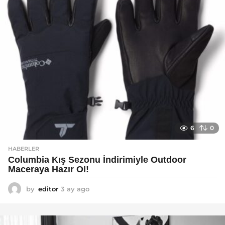
6
0
HABERLER
Columbia Kış Sezonu İndirimiyle Outdoor
Maceraya Hazır Ol!
by
editor
3 ay ago
4
a
y
a