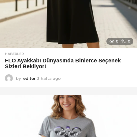
0
0
HABERLER
FLO Ayakkabı Dünyasında Binlerce Seçenek
Sizleri Bekliyor!
by
editor
3 hafta ago
2
a
y
a
g
o