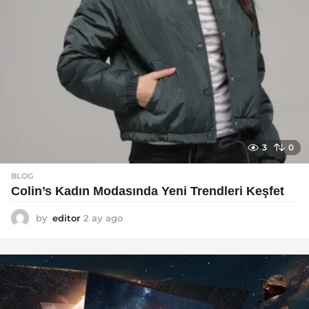
3
0
BLOG
Colin’s Kadın Modasında Yeni Trendleri Keşfet
by
editor
2 ay ago
3
a
y
a
g
o