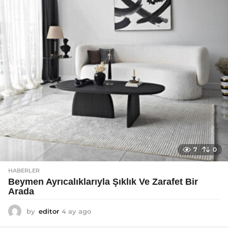
g
o
7
0
HABERLER
Beymen Ayrıcalıklarıyla Şıklık Ve Zarafet Bir
Arada
by
editor
4 ay ago
4
a