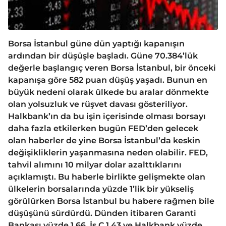
Borsa İstanbul güne dün yaptığı kapanışın
ardından bir düşüşle başladı. Güne 70.384’lük
değerle başlangıç veren Borsa İstanbul, bir önceki
kapanışa göre 582 puan düşüş yaşadı. Bunun en
büyük nedeni olarak ülkede bu aralar dönmekte
olan yolsuzluk ve rüşvet davası gösteriliyor.
Halkbank’ın da bu işin içerisinde olması borsayı
daha fazla etkilerken bugün FED’den gelecek
olan haberler de yine Borsa İstanbul’da keskin
değişikliklerin yaşanmasına neden olabilir. FED,
tahvil alımını 10 milyar dolar azalttıklarını
açıklamıştı. Bu haberle birlikte gelişmekte olan
ülkelerin borsalarında yüzde 1’lik bir yükseliş
görülürken Borsa İstanbul bu habere rağmen bile
düşüşünü sürdürdü. Dünden itibaren Garanti
Bankası yüzde 1,66, İş C 1,43 ve Halkbank yüzde