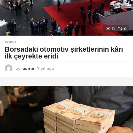
11
0
BORSA
Borsadaki otomotiv şirketlerinin kârı
ilk çeyrekte eridi
by
admin
7 yıl ago
7
y
ı
l
a
g
o