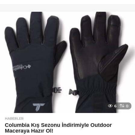
a
y
a
g
o
6
0
HABERLER
Columbia Kış Sezonu İndirimiyle Outdoor
Maceraya Hazır Ol!