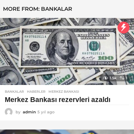
MORE FROM:
BANKALAR
1.5k
1
BANKALAR
,
HABERLER
MERKEZ BANKASI
Merkez Bankası rezervleri azaldı
by
admin
5 yıl ago
5
y
ı
l