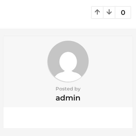
a
t
0
i
o
n
Posted by
admin