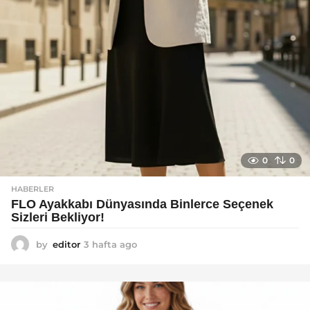
0
0
HABERLER
FLO Ayakkabı Dünyasında Binlerce Seçenek
Sizleri Bekliyor!
by
editor
3 hafta ago
2
a
y
a
g