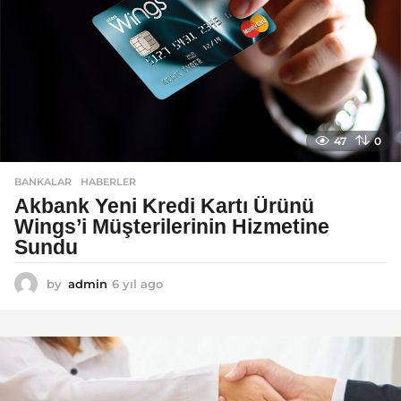
47
0
BANKALAR
,
HABERLER
Akbank Yeni Kredi Kartı Ürünü
Wings’i Müşterilerinin Hizmetine
Sundu
by
admin
6 yıl ago
6
y
ı
l
a
g
o