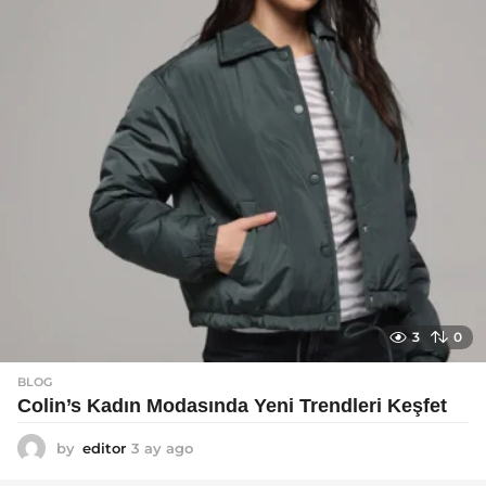
a
g
o
3
0
BLOG
Colin’s Kadın Modasında Yeni Trendleri Keşfet
by
editor
3 ay ago
3
a