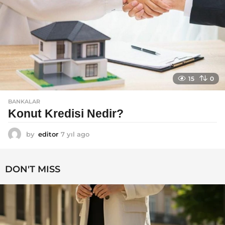
15
0
BANKALAR
Konut Kredisi Nedir?
by
editor
7 yıl ago
7
y
ı
l
DON'T MISS
a
g
o