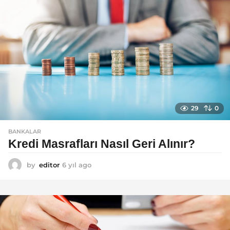
29
0
BANKALAR
Kredi Masrafları Nasıl Geri Alınır?
by
editor
6 yıl ago
6
y
ı
l
a
g
o