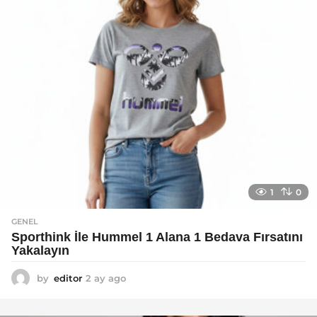
o
1
0
GENEL
Sporthink İle Hummel 1 Alana 1 Bedava Fırsatını
Yakalayın
by
editor
2 ay ago
2
a
y