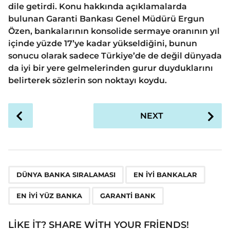
dile getirdi. Konu hakkında açıklamalarda
bulunan Garanti Bankası Genel Müdürü Ergun
Özen, bankalarının konsolide sermaye oranının yıl
içinde yüzde 17’ye kadar yükseldiğini, bunun
sonucu olarak sadece Türkiye’de de değil dünyada
da iyi bir yere gelmelerinden gurur duyduklarını
belirterek sözlerin son noktayı koydu.
P
NEXT
o
s
t
P
,
,
,
a
DÜNYA BANKA SIRALAMASI
EN IYI BANKALAR
g
EN IYI YÜZ BANKA
GARANTI BANK
i
n
LIKE IT? SHARE WITH YOUR FRIENDS!