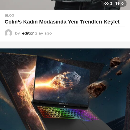
3
0
BLOG
Colin’s Kadın Modasında Yeni Trendleri Keşfet
by
editor
2 ay ago
3
a
y
a
g
o