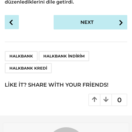
düzenlediklerini dile getirdi.
P
NEXT
o
s
t
P
,
,
a
HALKBANK
HALKBANK INDIRIM
g
HALKBANK KREDI
i
n
LIKE IT? SHARE WITH YOUR FRIENDS!
a
t
0
i
o
n