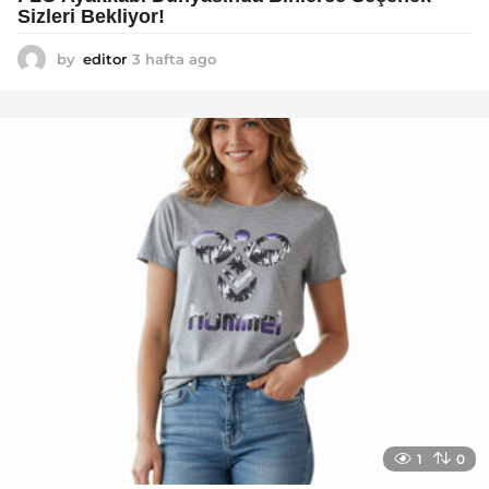
Sizleri Bekliyor!
by
editor
3 hafta ago
2
a
y
a
g
o
1
0