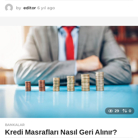
by
editor
6 yıl ago
6
y
ı
l
a
g
o
29
0
BANKALAR
Kredi Masrafları Nasıl Geri Alınır?