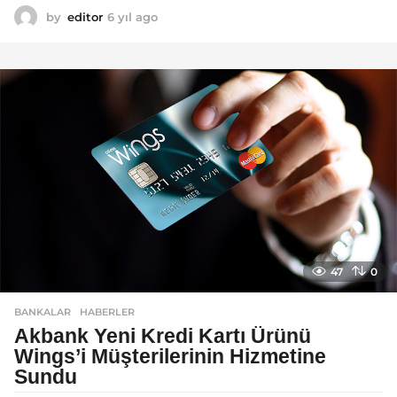
by
editor
6 yıl ago
6
y
ı
l
a
g
o
47
0
BANKALAR
,
HABERLER
Akbank Yeni Kredi Kartı Ürünü
Wings’i Müşterilerinin Hizmetine
Sundu