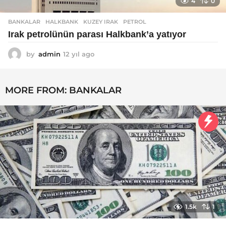
4
0
BANKALAR
HALKBANK
,
KUZEY IRAK
,
PETROL
Irak petrolünün parası Halkbank’a yatıyor
by
admin
12 yıl ago
1
2
y
ı
MORE FROM:
BANKALAR
l
a
g
o
1.5k
1