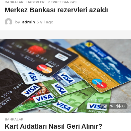
BANKALAR
,
HABERLER
MERKEZ BANKASI
Merkez Bankası rezervleri azaldı
by
admin
5 yıl ago
5
y
ı
l
a
g
o
76
0
BANKALAR
Kart Aidatları Nasıl Geri Alınır?