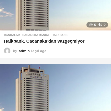
5
0
BANKALAR
CACANSKA BANKA
,
HALKBANK
Halkbank, Cacanska’dan vazgeçmiyor
by
admin
12 yıl ago
1
2
y
ı
l
a
g
o