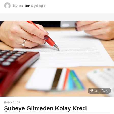
by
editor
6 yıl ago
6
y
ı
l
a
g
o
31
0
BANKALAR
Şubeye Gitmeden Kolay Kredi