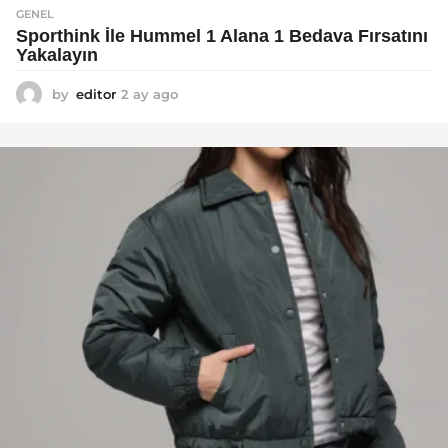
GENEL
Sporthink İle Hummel 1 Alana 1 Bedava Fırsatını
Yakalayın
by
editor
2 ay ago
2
a
y
a
g
o