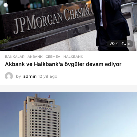
5
0
BANKALAR
AKBANK
,
CEEMEA
,
HALKBANK
Akbank ve Halkbank’a övgüler devam ediyor
by
admin
12 yıl ago
1
2
y
ı
l
a
g
o