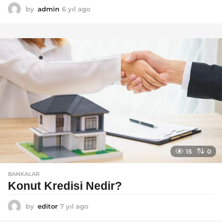
by
admin
6 yıl ago
6
y
ı
l
a
g
o
15
0
BANKALAR
Konut Kredisi Nedir?
by
editor
7 yıl ago
7
y