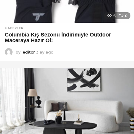
6
0
HABERLER
Columbia Kış Sezonu İndirimiyle Outdoor
Maceraya Hazır Ol!
by
editor
3 ay ago
4
a
y
a
g
o