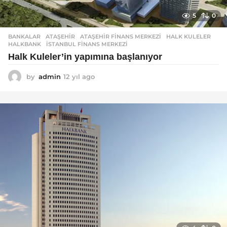
5
0
BANKALAR
ATAŞEHIR
,
ATAŞEHIR FINANS MERKEZI
,
HALK KULELER
,
HALKBANK
,
ISTANBUL FINANS MERKEZI
Halk Kuleler’in yapımına başlanıyor
by
admin
12 yıl ago
1
2
y
ı
l
a
g
o