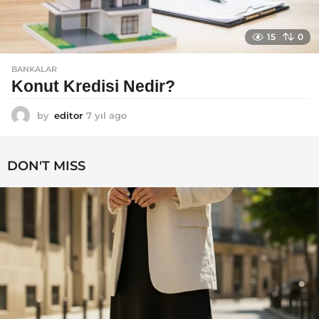
15
0
BANKALAR
Konut Kredisi Nedir?
by
editor
7 yıl ago
7
y
ı
l
DON'T MISS
a
g
o