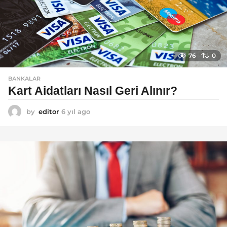
76
0
BANKALAR
Kart Aidatları Nasıl Geri Alınır?
by
editor
6 yıl ago
6
y
ı
l
a
g
o