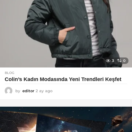
3
0
BLOG
Colin’s Kadın Modasında Yeni Trendleri Keşfet
by
editor
2 ay ago
3
a
y
a
g
o