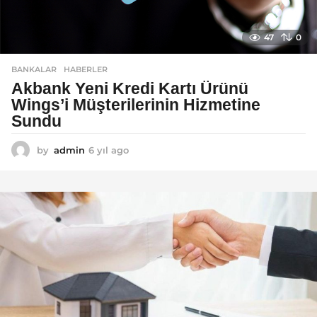
47
0
BANKALAR
,
HABERLER
Akbank Yeni Kredi Kartı Ürünü
Wings’i Müşterilerinin Hizmetine
Sundu
by
admin
6 yıl ago
6
y
ı
l
a
g
o