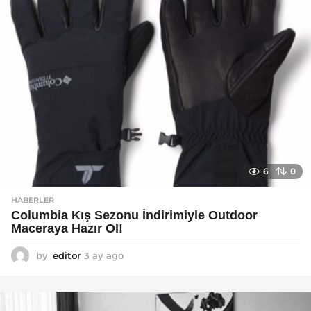
6
0
HABERLER
Columbia Kış Sezonu İndirimiyle Outdoor
Maceraya Hazır Ol!
by
editor
3 ay ago
4
a
y
a
g