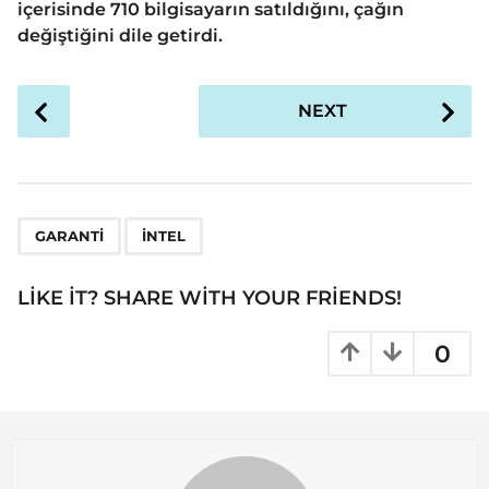
içerisinde 710 bilgisayarın satıldığını, çağın
değiştiğini dile getirdi.
P
NEXT
o
s
t
P
,
a
GARANTI
INTEL
g
i
LIKE IT? SHARE WITH YOUR FRIENDS!
n
a
0
t
i
o
n