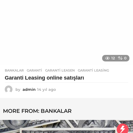
12
0
BANKALAR
GARANTI
,
GARANTI LEASEN
,
GARANTI LEASING
Garanti Leasing online satışları
by
admin
14 yıl ago
1
4
y
ı
MORE FROM:
BANKALAR
l
a
g
o