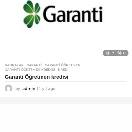
7
0
BANKALAR
GARANTI
,
GARANTI ÖĞRETMEN
,
GARANTI ÖĞRETMEN KREDISI
,
KREDI
Garanti Öğretmen kredisi
by
admin
14 yıl ago
1
4
y
ı
l
a
g
o