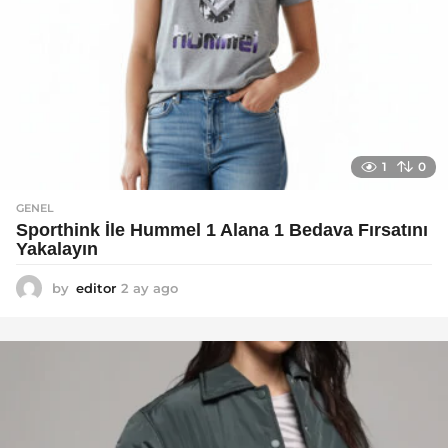
1
0
GENEL
Sporthink İle Hummel 1 Alana 1 Bedava Fırsatını
Yakalayın
by
editor
2 ay ago
2
a
y
a
g
o