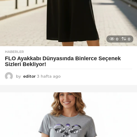
0
0
HABERLER
FLO Ayakkabı Dünyasında Binlerce Seçenek
Sizleri Bekliyor!
by
editor
3 hafta ago
2
a
y
a
g
o