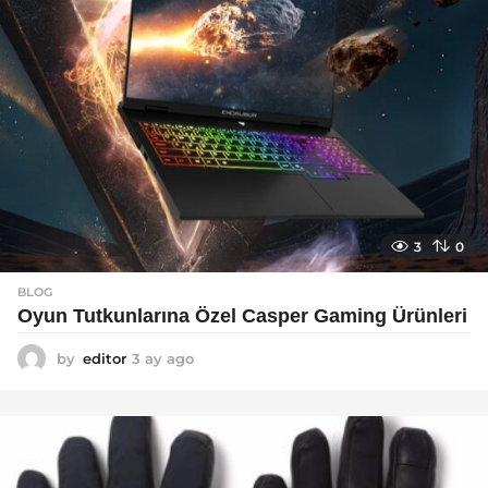
3
0
BLOG
Oyun Tutkunlarına Özel Casper Gaming Ürünleri
by
editor
3 ay ago
3
a
y
a
g
o