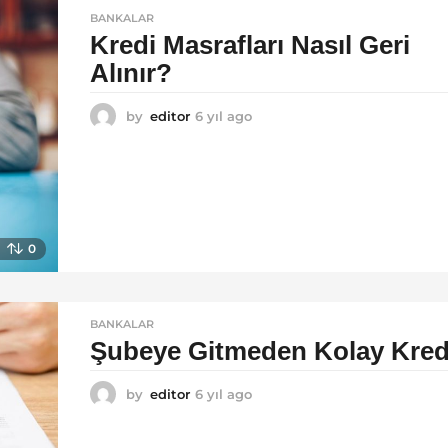
BANKALAR
Kredi Masrafları Nasıl Geri
Alınır?
by
editor
6 yıl ago
6
y
ı
l
a
g
o
0
BANKALAR
Şubeye Gitmeden Kolay Kred
by
editor
6 yıl ago
6
y
ı