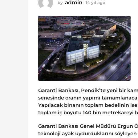
o
admin
by
14 yıl ago
1
1
4
y
4
ı
y
l
ı
a
g
l
o
a
g
o
Garanti Bankası, Pendik’te yeni bir ka
senesinde oranın yapımı tamamlanacak v
Yapılacak binanın toplam bedelinin ise 
toplam iç boyutu 140 bin metrekareyi 
Garanti Bankası Genel Müdürü Ergun Öz
teknoloji ayak uydurduklarını söyleyen