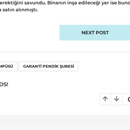
gerektiğini savundu. Binanın inşa edileceği yer ise bun
 satın alınmıştı.
NEXT POST
,
AMPÜSÜ
GARANTI PENDIK ŞUBESI
DS!