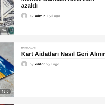
azaldı
by
admin
5 yıl ago
5
y
ı
l
1
a
g
o
BANKALAR
Kart Aidatları Nasıl Geri Alını
by
editor
6 yıl ago
6
y
ı
l
a
g
o
0