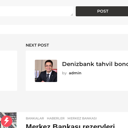
NEXT POST
Denizbank tahvil bon
by
admin
BANKALAR
,
HABERLER
MERKEZ BANKASI
Merkez Bankası rezervleri