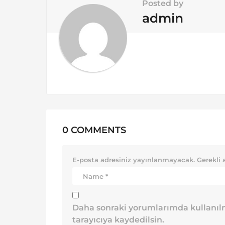
i
Posted by
o
admin
n
0 COMMENTS
E-posta adresiniz yayınlanmayacak.
Gerekli 
Daha sonraki yorumlarımda kullanılm
tarayıcıya kaydedilsin.