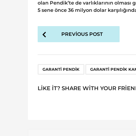
olan Pendik’te de varlıklarının olması 
5 sene önce 36 milyon dolar karşılığında
P
PREVIOUS POST
o
s
t
P
,
GARANTI PENDIK
GARANTI PENDIK K
a
g
LIKE IT? SHARE WITH YOUR FRIEN
i
n
a
t