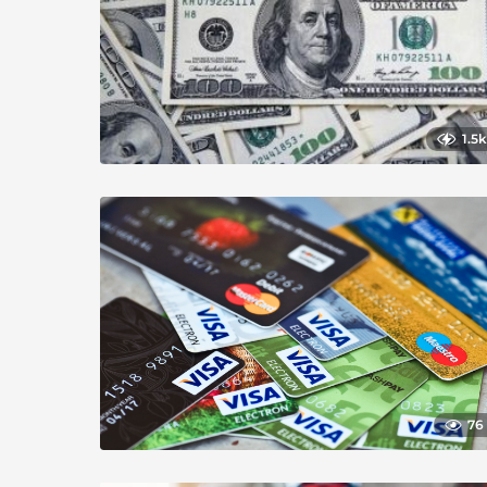
1.5k
76