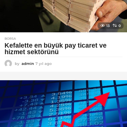
13
0
BORSA
Kefalette en büyük pay ticaret ve
hizmet sektörünü
by
admin
7 yıl ago
7
y
ı
l
a
g
o