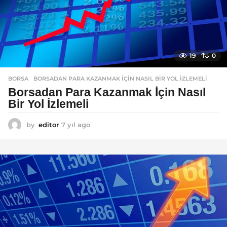
19
0
BORSA
BORSADAN PARA KAZANMAK İÇIN NASIL BIR YOL İZLEMELI
Borsadan Para Kazanmak İçin Nasıl
Bir Yol İzlemeli
by
editor
7 yıl ago
7
y
ı
l
a
g
o