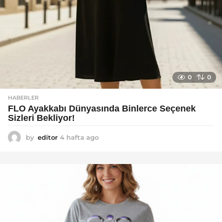
0
0
HABERLER
FLO Ayakkabı Dünyasında Binlerce Seçenek
Sizleri Bekliyor!
by
editor
4 hafta ago
2
a
y
a
g
o