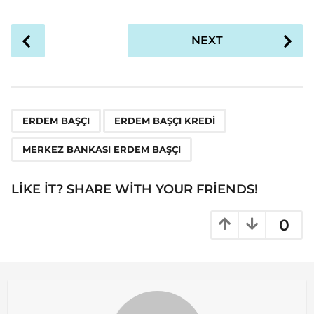
P
NEXT
o
s
t
P
,
,
a
ERDEM BAŞÇI
ERDEM BAŞÇI KREDI
g
MERKEZ BANKASI ERDEM BAŞÇI
i
n
LIKE IT? SHARE WITH YOUR FRIENDS!
a
t
0
i
o
n