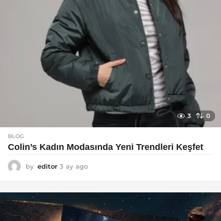
3
0
BLOG
Colin’s Kadın Modasında Yeni Trendleri Keşfet
by
editor
3 ay ago
3
a
y
a
g
o