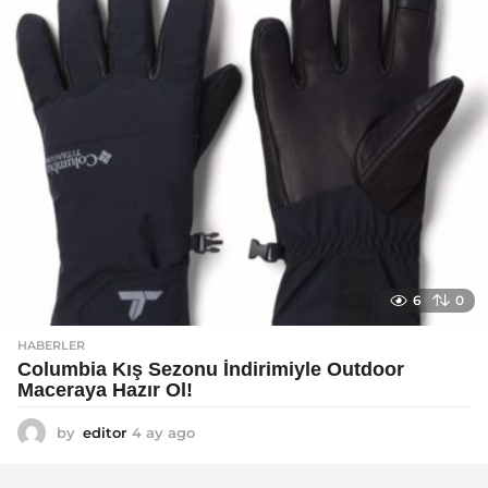
o
6
0
HABERLER
Columbia Kış Sezonu İndirimiyle Outdoor
Maceraya Hazır Ol!
by
editor
4 ay ago
4
a
y