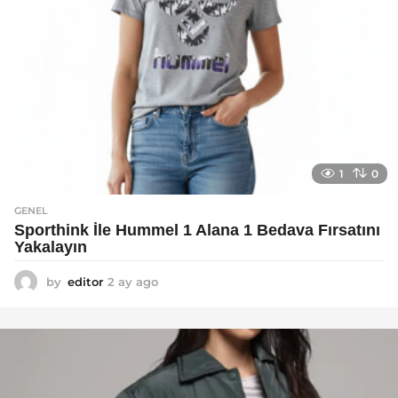
1
0
GENEL
Sporthink İle Hummel 1 Alana 1 Bedava Fırsatını
Yakalayın
by
editor
2 ay ago
2
a
y
a
g
o