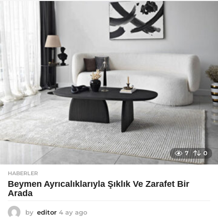
a
g
o
7
0
HABERLER
Beymen Ayrıcalıklarıyla Şıklık Ve Zarafet Bir
Arada
by
editor
4 ay ago
4