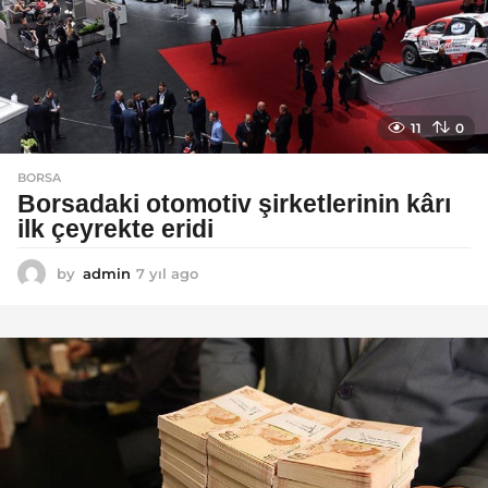
11
0
BORSA
Borsadaki otomotiv şirketlerinin kârı
ilk çeyrekte eridi
by
admin
7 yıl ago
7
y
ı
l
a
g
o