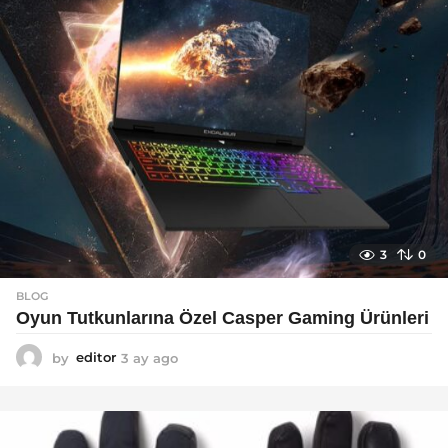
3
0
BLOG
Oyun Tutkunlarına Özel Casper Gaming Ürünleri
by
editor
3 ay ago
3
a
y
a
g