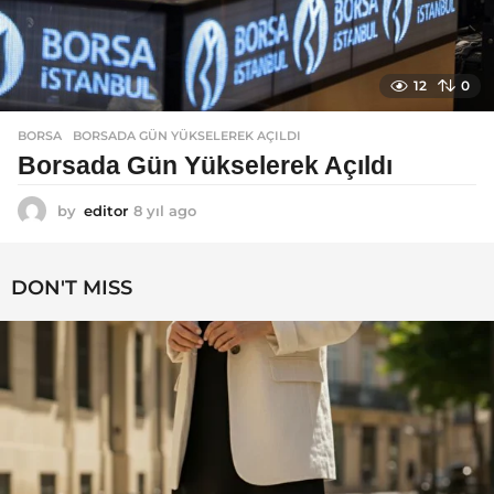
12
0
BORSA
BORSADA GÜN YÜKSELEREK AÇILDI
Borsada Gün Yükselerek Açıldı
by
editor
8 yıl ago
8
y
ı
l
DON'T MISS
a
g
o