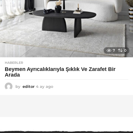
7
0
HABERLER
Beymen Ayrıcalıklarıyla Şıklık Ve Zarafet Bir
Arada
by
editor
4 ay ago
4
a
y
a
g
o