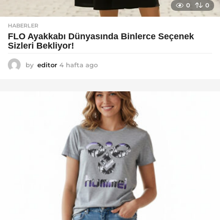
0
0
HABERLER
FLO Ayakkabı Dünyasında Binlerce Seçenek
Sizleri Bekliyor!
by
editor
4 hafta ago
2
a
y
a
g
o