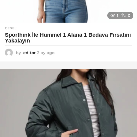
1
0
GENEL
Sporthink İle Hummel 1 Alana 1 Bedava Fırsatını
Yakalayın
by
editor
2 ay ago
2
a
y
a
g
o