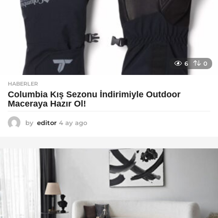
6
0
HABERLER
Columbia Kış Sezonu İndirimiyle Outdoor
Maceraya Hazır Ol!
by
editor
4 ay ago
4
a
y
a
g
o