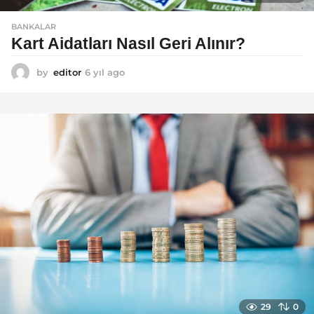
BANKALAR
Kart Aidatları Nasıl Geri Alınır?
by
editor
6 yıl ago
6
y
ı
l
a
g
o
29
0