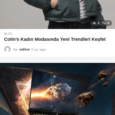
3
0
BLOG
Colin’s Kadın Modasında Yeni Trendleri Keşfet
by
editor
3 ay ago
3
a
y
a
g
o