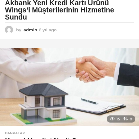
Akbank Yeni Kredi Kartı Ürünü
Wings’i Müşterilerinin Hizmetine
Sundu
by
admin
6 yıl ago
6
y
ı
l
a
g
o
15
0
BANKALAR