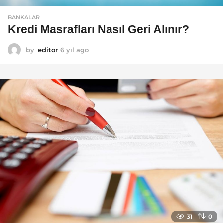
BANKALAR
Kredi Masrafları Nasıl Geri Alınır?
by
editor
6 yıl ago
6
y
ı
l
a
g
o
31
0