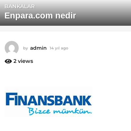
BANKALAR
1
4
Enpara.com nedir
y
ı
l
a
admin
by
14 yıl ago
1
g
4
o
y
2
views
1
ı
4
l
a
y
g
ı
o
l
a
g
o