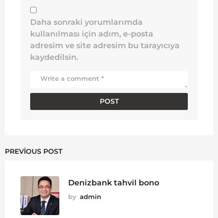
Daha sonraki yorumlarımda
kullanılması için adım, e-posta
adresim ve site adresim bu tarayıcıya
kaydedilsin.
PREVIOUS POST
Denizbank tahvil bono
by
admin