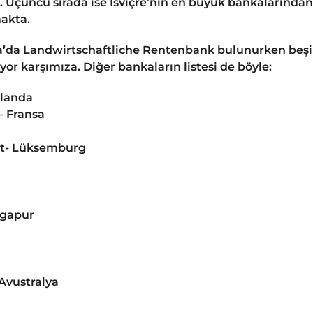
 Üçüncü sırada ise İsviçre’nin en büyük bankalarından
makta.
a’da Landwirtschaftliche Rentenbank bulunurken beşi
or karşımıza. Diğer bankaların listesi de böyle:
llanda
– Fransa
tat- Lüksemburg
ngapur
a
Avustralya