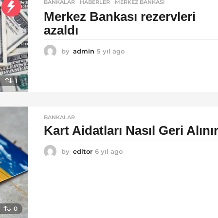
BANKALAR
,
HABERLER
MERKEZ BANKASI
Merkez Bankası rezervleri
azaldı
by
admin
5 yıl ago
5
y
ı
l
1
a
g
o
BANKALAR
Kart Aidatları Nasıl Geri Alını
by
editor
6 yıl ago
6
y
ı
l
a
g
o
0