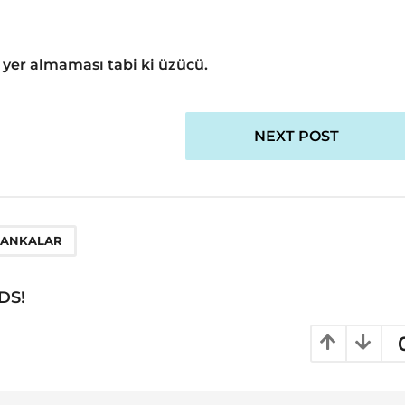
n yer almaması tabi ki üzücü.
NEXT POST
BANKALAR
DS!