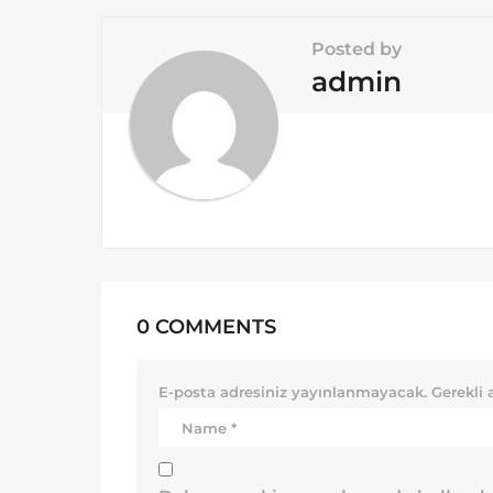
t
i
Posted by
o
admin
n
0 COMMENTS
E-posta adresiniz yayınlanmayacak.
Gerekli 