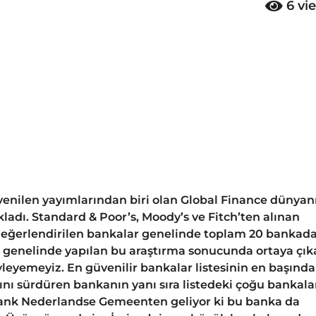
6
vi
nilen yayımlarından biri olan Global Finance dünyan
kladı. Standard & Poor’s, Moody’s ve Fitch’ten alınan
la değerlendirilen bankalar genelinde toplam 20 bankad
a genelinde yapılan bu araştırma sonucunda ortaya çı
öyleyemeyiz. En güvenilir bankalar listesinin en başında
nı sürdüren bankanın yanı sıra listedeki çoğu bankala
ank Nederlandse Gemeenten geliyor ki bu banka da