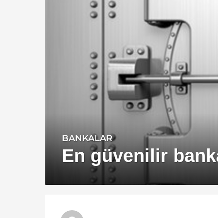
BANKALAR
1
3
En güvenilir bank
y
ı
l
a
g