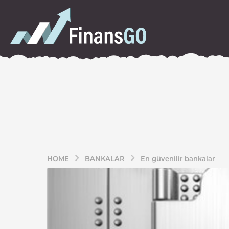
HOME
BANKALAR
En güvenilir bankalar