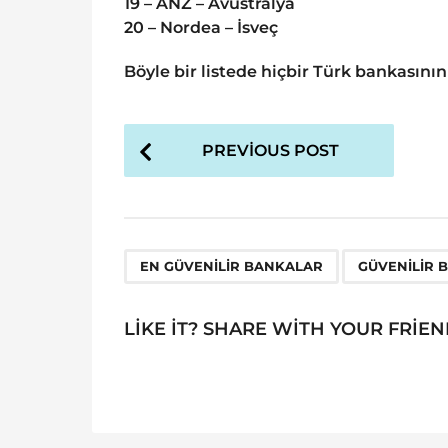
19 – ANZ – Avustralya
20 – Nordea – İsveç
Böyle bir listede hiçbir Türk bankasını
P
PREVIOUS POST
o
s
t
P
,
EN GÜVENILIR BANKALAR
GÜVENILIR 
a
g
LIKE IT? SHARE WITH YOUR FRIEN
i
n
a