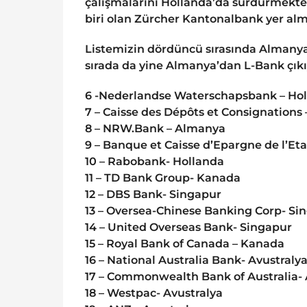
çalışmalarını Hollanda’da sürdürmekte.
biri olan Zürcher Kantonalbank yer al
Listemizin dördüncü sırasında Almany
sırada da yine Almanya’dan L-Bank çıkıy
6 -Nederlandse Waterschapsbank – Ho
7 – Caisse des Dépôts et Consignations 
8 – NRW.Bank – Almanya
9 – Banque et Caisse d’Epargne de l’E
10 – Rabobank- Hollanda
11 – TD Bank Group- Kanada
12 – DBS Bank- Singapur
13 – Oversea-Chinese Banking Corp- Si
14 – United Overseas Bank- Singapur
15 – Royal Bank of Canada – Kanada
16 – National Australia Bank- Avustraly
17 – Commonwealth Bank of Australia- 
18 – Westpac- Avustralya