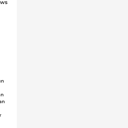
ews
ın
an
kan
r