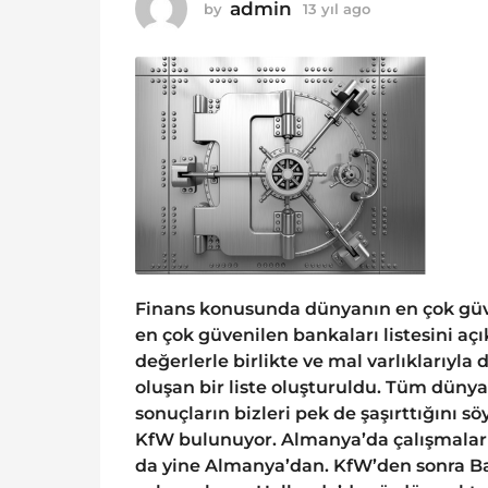
o
admin
by
13 yıl ago
1
1
3
y
3
ı
y
l
ı
a
g
l
o
a
g
o
Finans konusunda dünyanın en çok güve
en çok güvenilen bankaları listesini açı
değerlerle birlikte ve mal varlıklarıy
oluşan bir liste oluşturuldu. Tüm düny
sonuçların bizleri pek de şaşırttığını s
KfW bulunuyor. Almanya’da çalışmaları
da yine Almanya’dan. KfW’den sonra B