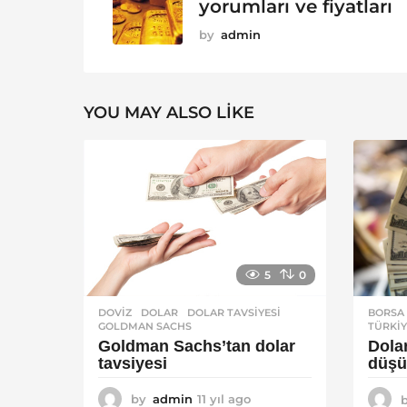
yorumları ve fiyatları
by
admin
YOU MAY ALSO LIKE
5
0
DOVIZ
DOLAR
,
DOLAR TAVSIYESI
,
BORSA
GOLDMAN SACHS
TÜRKI
Goldman Sachs’tan dolar
Dola
tavsiyesi
düşür
by
admin
11 yıl ago
1