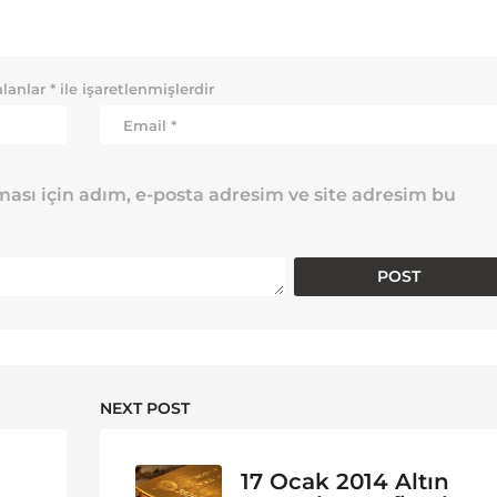
alanlar
*
ile işaretlenmişlerdir
ası için adım, e-posta adresim ve site adresim bu
NEXT POST
17 Ocak 2014 Altın