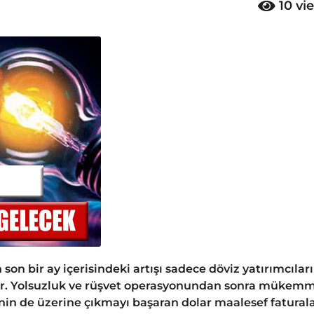
10
vi
 son bir ay içerisindeki artışı sadece döviz yatırımcıları
yor. Yolsuzluk ve rüşvet operasyonundan sonra mükem
0’nin de üzerine çıkmayı başaran dolar maalesef fatural