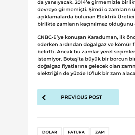
da yansıyacak. 2014’e girmemizle birlik
devreye girmemişti. Şimdi o zamların ü
açıklamalarda bulunan Elektrik Üretici
birlikte zamların kaçınılmaz olduğunu d
CNBC-E’ye konuşan Karaduman, ilk önce 
ederken ardından doğalgaz ve kömür fi
belirtti. Ancak bu zamlar yerel seçimler
istemiyor. Botaş’ta büyük bir borcun 
doğalgaz fiyatlarına gelecek olan zamm
elektriğin de yüzde 10’luk bir zam alacağ
P
PREVIOUS POST
o
s
t
P
,
,
DOLAR
FATURA
ZAM