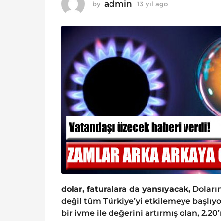
o
admin
by
13 yıl ago
1
1
3
y
3
ı
y
l
ı
a
g
l
o
a
g
o
dolar, faturalara da yansıyacak,
Doların
değil tüm Türkiye’yi etkilemeye başlı
bir ivme ile değerini artırmış olan, 2.2