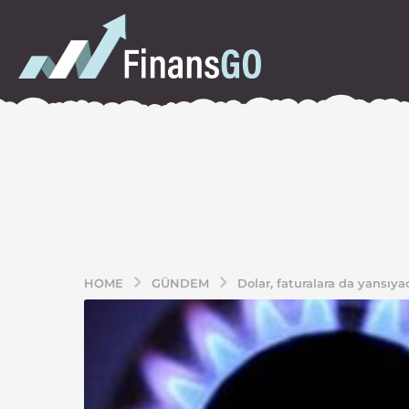
HOME
GÜNDEM
Dolar, faturalara da yansıya