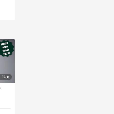
0
A
,