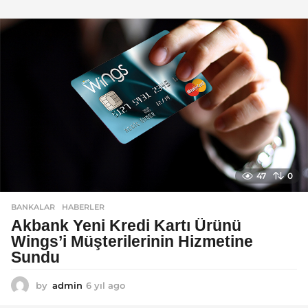
ı
l
a
g
o
47
0
BANKALAR
,
HABERLER
Akbank Yeni Kredi Kartı Ürünü
Wings’i Müşterilerinin Hizmetine
Sundu
by
admin
6 yıl ago
6
y