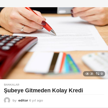
ı
l
a
g
o
31
0
BANKALAR
Şubeye Gitmeden Kolay Kredi
by
editor
6 yıl ago
6
y