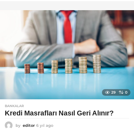
ı
l
a
g
o
29
0
BANKALAR
Kredi Masrafları Nasıl Geri Alınır?
by
editor
6 yıl ago
6
y