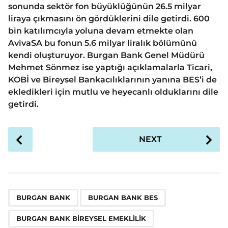
sonunda sektör fon büyüklüğünün 26.5 milyar
liraya çıkmasını ön gördüklerini dile getirdi. 600
bin katılımcıyla yoluna devam etmekte olan
AvivaSA bu fonun 5.6 milyar liralık bölümünü
kendi oluşturuyor. Burgan Bank Genel Müdürü
Mehmet Sönmez ise yaptığı açıklamalarla Ticari,
KOBİ ve Bireysel Bankacılıklarının yanına BES’i de
ekledikleri için mutlu ve heyecanlı olduklarını dile
getirdi.
P
NEXT
o
s
t
P
,
,
a
BURGAN BANK
BURGAN BANK BES
g
BURGAN BANK BIREYSEL EMEKLILIK
i