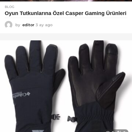
BLOG
Oyun Tutkunlarına Özel Casper Gaming Ürünleri
by
editor
3 ay ago
3
a
y
a
g
o