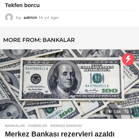
Tekfen borcu
by
admin
14 yıl ago
1
4
y
ı
MORE FROM:
BANKALAR
l
a
g
o
1.5k
1
BANKALAR
,
HABERLER
MERKEZ BANKASI
Merkez Bankası rezervleri azaldı