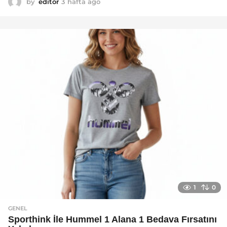
by
editor
3 hafta ago
2
a
y
a
g
o
1
0
GENEL
Sporthink İle Hummel 1 Alana 1 Bedava Fırsatını