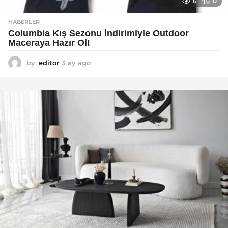
6
0
HABERLER
Columbia Kış Sezonu İndirimiyle Outdoor
Maceraya Hazır Ol!
by
editor
3 ay ago
4
a
y
a
g
o