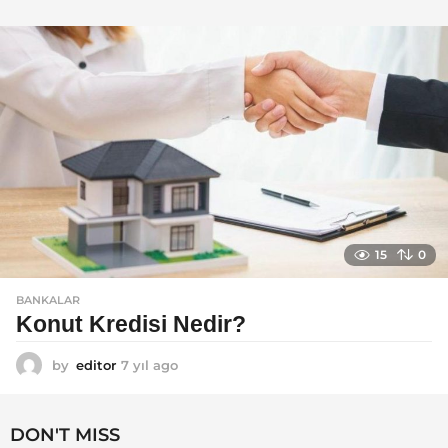
ı
l
a
g
o
15
0
BANKALAR
Konut Kredisi Nedir?
by
editor
7 yıl ago
7
y
ı
l
DON'T MISS
a