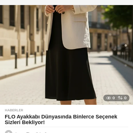
g
o
0
0
HABERLER
FLO Ayakkabı Dünyasında Binlerce Seçenek
Sizleri Bekliyor!