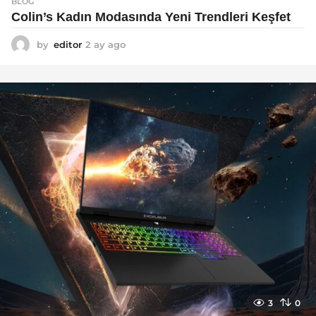
BLOG
Colin’s Kadın Modasında Yeni Trendleri Keşfet
by
editor
2 ay ago
3
a
y
a
g
o
3
0