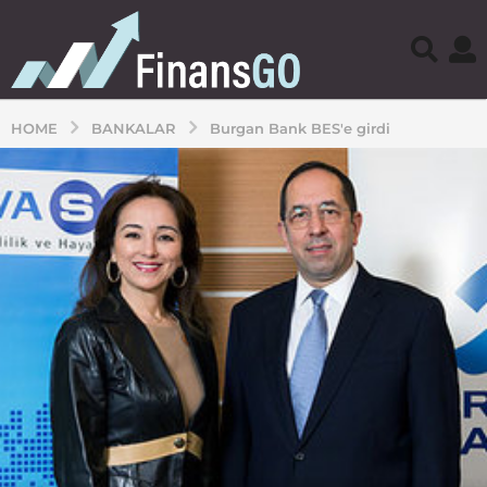
HOME
BANKALAR
Burgan Bank BES'e girdi