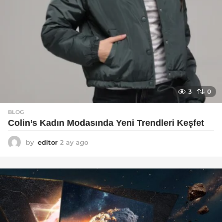
3
0
BLOG
Colin’s Kadın Modasında Yeni Trendleri Keşfet
by
editor
2 ay ago
3
a
y
a
g
o