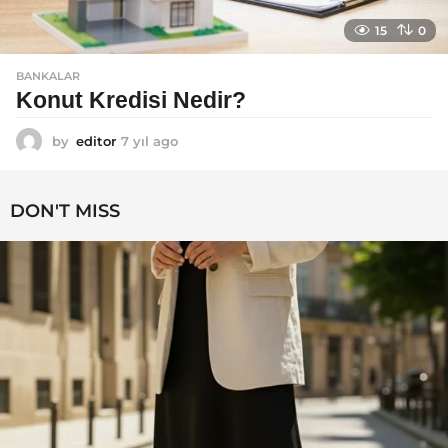
15
0
BANKALAR
Konut Kredisi Nedir?
by
editor
7 yıl ago
7
y
ı
l
DON'T MISS
a
g
o