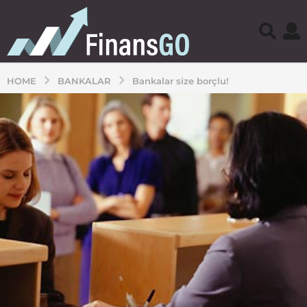
HOME
BANKALAR
Bankalar size borçlu!