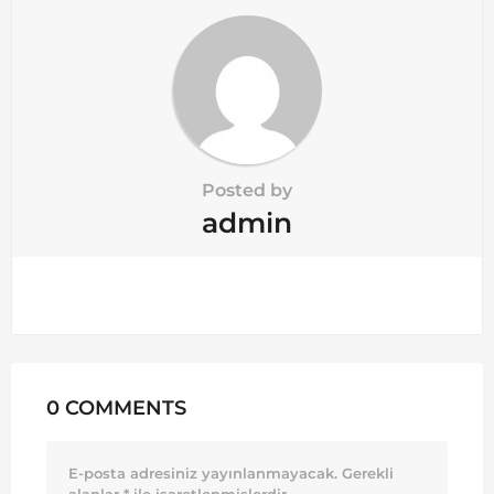
n
Posted by
admin
0 COMMENTS
E-posta adresiniz yayınlanmayacak.
Gerekli
alanlar
*
ile işaretlenmişlerdir