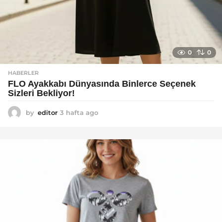
0
0
HABERLER
FLO Ayakkabı Dünyasında Binlerce Seçenek
Sizleri Bekliyor!
by
editor
3 hafta ago
2
a
y
a
g
o