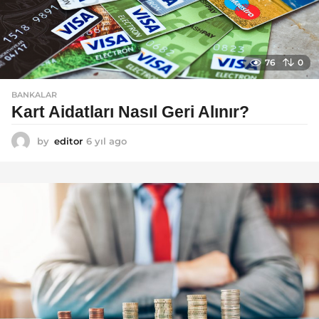
76
0
BANKALAR
Kart Aidatları Nasıl Geri Alınır?
by
editor
6 yıl ago
6
y
ı
l
a
g
o