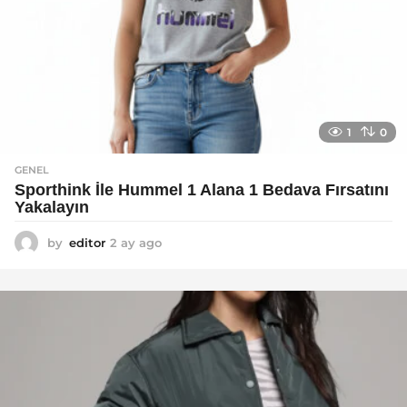
1
0
GENEL
Sporthink İle Hummel 1 Alana 1 Bedava Fırsatını
Yakalayın
by
editor
2 ay ago
2
a
y
a
g
o