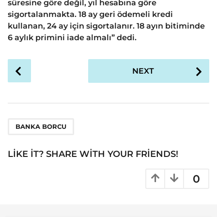
süresine göre değil, yıl hesabına göre
sigortalanmakta. 18 ay geri ödemeli kredi
kullanan, 24 ay için sigortalanır. 18 ayın bitiminde
6 aylık primini iade almalı” dedi.
P
NEXT
o
s
t
P
a
BANKA BORCU
g
i
LIKE IT? SHARE WITH YOUR FRIENDS!
n
a
0
t
i
o