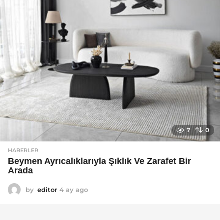
7
0
HABERLER
Beymen Ayrıcalıklarıyla Şıklık Ve Zarafet Bir
Arada
by
editor
4 ay ago
4
a
y
a