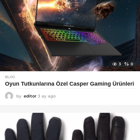
3
0
BLOG
Oyun Tutkunlarına Özel Casper Gaming Ürünleri
by
editor
3 ay ago
3
a
y
a
g
o