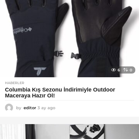
6
0
HABERLER
Columbia Kış Sezonu İndirimiyle Outdoor
Maceraya Hazır Ol!
by
editor
3 ay ago
4
a
y
a
g
o