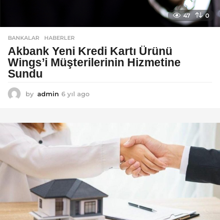
47
0
BANKALAR
,
HABERLER
Akbank Yeni Kredi Kartı Ürünü
Wings’i Müşterilerinin Hizmetine
Sundu
by
admin
6 yıl ago
6
y
ı
l
a
g
o