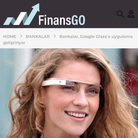
HOME
BANKALAR
Bankalar, Google Glass'a uygulama
geliştiriyor