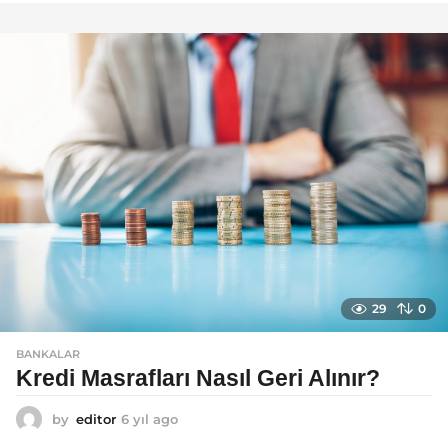
ı
l
a
g
o
29
0
BANKALAR
Kredi Masrafları Nasıl Geri Alınır?
by
editor
6 yıl ago
6
y