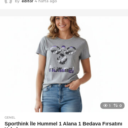
by
editor
4 hafta ago
2
a
y
a
g
o
1
0
GENEL
Sporthink İle Hummel 1 Alana 1 Bedava Fırsatını