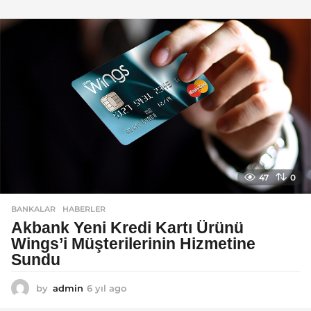
ı
l
a
g
o
47
0
BANKALAR
,
HABERLER
Akbank Yeni Kredi Kartı Ürünü
Wings’i Müşterilerinin Hizmetine
Sundu
by
admin
6 yıl ago
6
y