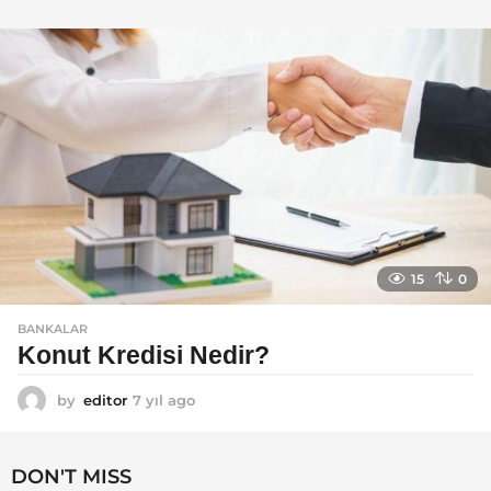
ı
l
a
g
o
15
0
BANKALAR
Konut Kredisi Nedir?
by
editor
7 yıl ago
7
y
ı
l
DON'T MISS
a