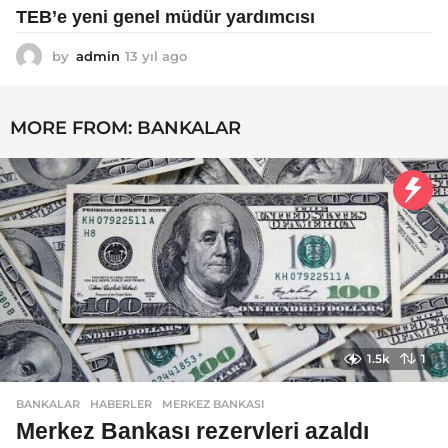
TEB’e yeni genel müdür yardımcısı
by
admin
13 yıl ago
1
3
y
ı
MORE FROM:
BANKALAR
l
a
g
o
1.5k
1
BANKALAR
,
HABERLER
MERKEZ BANKASI
Merkez Bankası rezervleri azaldı