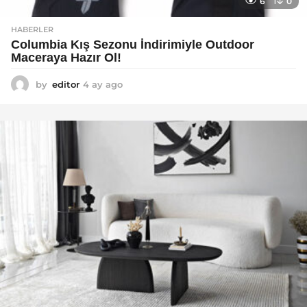
6
0
HABERLER
Columbia Kış Sezonu İndirimiyle Outdoor
Maceraya Hazır Ol!
by
editor
4 ay ago
4
a
y
a
g
o