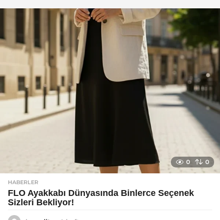
g
o
0
0
HABERLER
FLO Ayakkabı Dünyasında Binlerce Seçenek
Sizleri Bekliyor!