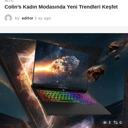
BLOG
Colin’s Kadın Modasında Yeni Trendleri Keşfet
by
editor
3 ay ago
3
a
y
a
g
o
3
0