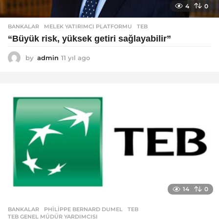
4
0
BANKALAR
MELEK YATIRIMCI PLATFORMU
,
TEB
“Büyük risk, yüksek getiri sağlayabilir”
by
admin
11 yıl ago
1
1
y
ı
l
a
g
o
14
0
BANKALAR
PHILIPPE BERNARD DUMEL
,
TEB
,
TEB GENEL MÜDÜR YARDIMCISI