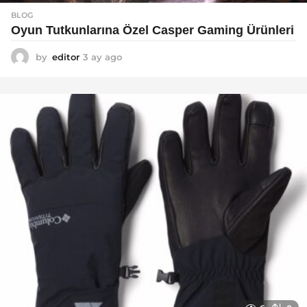
BLOG
Oyun Tutkunlarına Özel Casper Gaming Ürünleri
by
editor
3 ay ago
3
a
y
a
g
o