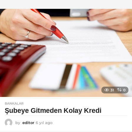
ı
l
a
g
o
31
0
BANKALAR
Şubeye Gitmeden Kolay Kredi
by
editor
6 yıl ago
6
y